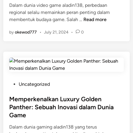
Dalam dunia video game aladin138, perbedaan
e
i
d
h
regional selalu memainkan peran penting dalam
k
n
i
E
P
membentuk budaya game. Salah …
a
Read more
c
n
k
a
t
e
s
by
okewod777
•
July 21, 2024
•
0
n
R
s
p
t
o
s
l
a
a
”
o
i
d
:
r
T
R
P
a
i
a
e
s
m
g
m
i
u
e
P
i
Uncategorized
M
r
:
o
k
e
V
G
s
Memperkenalkan Luxury Golden
a
n
s
a
t
t
d
Panther: Sebuah Inovasi dalam Dunia
P
m
e
D
a
Game
a
e
d
u
l
n
B
i
n
Dalam dunia gaming aladin138 yang terus
a