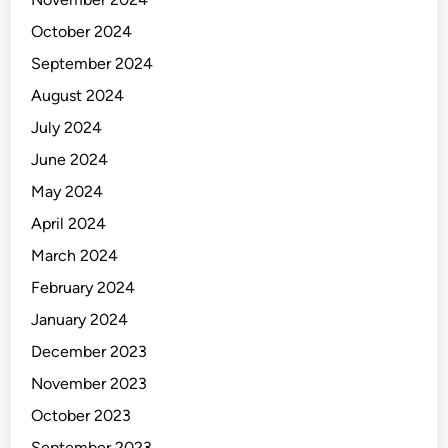
October 2024
September 2024
August 2024
July 2024
June 2024
May 2024
April 2024
March 2024
February 2024
January 2024
December 2023
November 2023
October 2023
September 2023