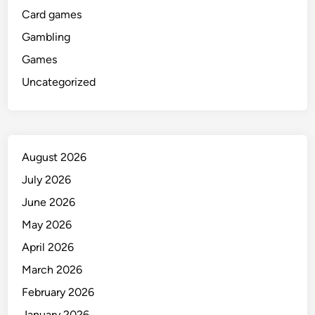
Card games
e
e
Gambling
p
Games
’
Uncategorized
e
m
C
o
o
August 2026
l
July 2026
”
June 2026
May 2026
April 2026
March 2026
February 2026
January 2026