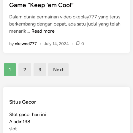
:
o
u
t
Game “Keep ’em Cool”
G
i
e
Dalam dunia permainan video okeplay777 yang terus
o
n
d
berkembang dengan cepat, ada satu judul yang telah
l
E
i
M
menarik …
Read more
d
n
n
e
M
e
by
okewod777
•
July 14, 2024
•
0
m
i
r
b
n
g
a
e
i
Posts
h
R
:
1
2
3
Next
a
u
T
pagination
s
s
a
K
h
h
e
a
Situs Gacor
a
n
s
d
Slot gacor hari ini
l
a
Aladin138
i
n
slot
a
M