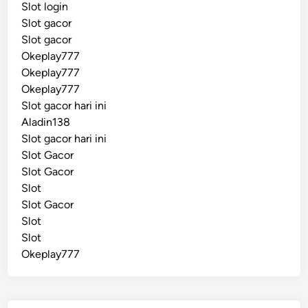
Slot login
n
e
Slot gacor
d
n
Slot gacor
a
a
Okeplay777
n
n
Okeplay777
K
g
Okeplay777
e
k
Slot gacor hari ini
t
a
Aladin138
e
n
Slot gacor hari ini
n
Slot Gacor
a
Slot Gacor
r
Slot
a
Slot Gacor
n
Slot
G
Slot
a
Okeplay777
m
e
“
K