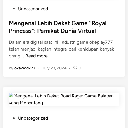
a
p
P
Uncategorized
K
o
e
s
Mengenal Lebih Dekat Game “Royal
i
t
Princess”: Pemikat Dunia Virtual
n
e
Dalam era digital saat ini, industri game okeplay777
d
d
telah menjadi bagian integral dari kehidupan banyak
a
i
M
orang …
Read more
h
n
e
a
by
okewod777
•
July 23, 2024
•
0
n
n
g
d
e
a
n
n
a
K
l
e
L
k
e
u
P
Uncategorized
b
a
o