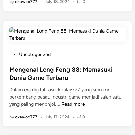
by
okewod777
•
July 18, 2024
•
0
n
t
r
B
M
y
u
o
G
d
n
o
a
e
l
y
y
d
a
:
e
P
T
n
P
Uncategorized
e
h
P
o
r
e
a
s
Mengenal Long Feng 88: Memasuki
m
E
n
t
Dunia Game Terbaru
a
v
t
e
i
Dalam era digitalisasi okeplay777 yang semakin
o
h
d
n
berkembang pesat, industri game menjadi salah satu
l
e
i
M
a
yang paling menonjol. …
u
Read more
r
n
e
n
t
:
by
okewod777
•
July 17, 2024
•
0
n
i
S
g
o
e
e
n
b