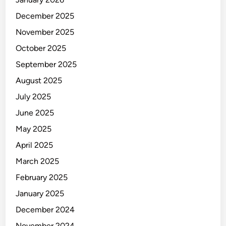
December 2025
November 2025
October 2025
September 2025
August 2025
July 2025
June 2025
May 2025
April 2025
March 2025
February 2025
January 2025
December 2024
November 2024