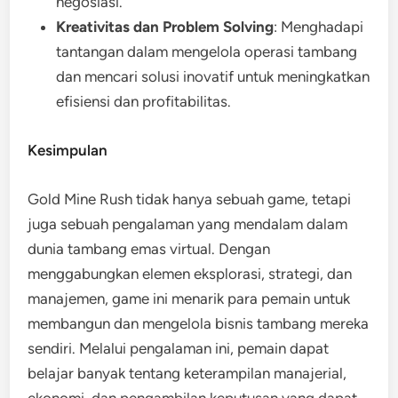
negosiasi.
Kreativitas dan Problem Solving
: Menghadapi
tantangan dalam mengelola operasi tambang
dan mencari solusi inovatif untuk meningkatkan
efisiensi dan profitabilitas.
Kesimpulan
Gold Mine Rush tidak hanya sebuah game, tetapi
juga sebuah pengalaman yang mendalam dalam
dunia tambang emas virtual. Dengan
menggabungkan elemen eksplorasi, strategi, dan
manajemen, game ini menarik para pemain untuk
membangun dan mengelola bisnis tambang mereka
sendiri. Melalui pengalaman ini, pemain dapat
belajar banyak tentang keterampilan manajerial,