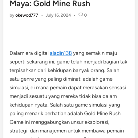
Maya: Gold Mine Rush
by
okewod777
•
July 16, 2024
•
0
Dalam era digital
aladin138
yang semakin maju
seperti sekarang ini, game telah menjadi bagian tak
terpisahkan dari kehidupan banyak orang. Salah
satu genre yang paling diminati adalah game
simulasi, di mana pemain dapat merasakan sensasi
menjadi sesuatu yang mereka tidak bisa dalam
kehidupan nyata. Salah satu game simulasi yang
paling menarik perhatian adalah Gold Mine Rush.
Game ini menggabungkan unsur eksplorasi,
strategi, dan manajemen untuk membawa pemain