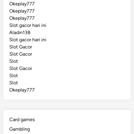
Okeplay777
Okeplay777
Okeplay777
Slot gacor hari ini
Aladin138
Slot gacor hari ini
Slot Gacor
Slot Gacor
Slot
Slot Gacor
Slot
Slot
Okeplay777
Card games
Gambling