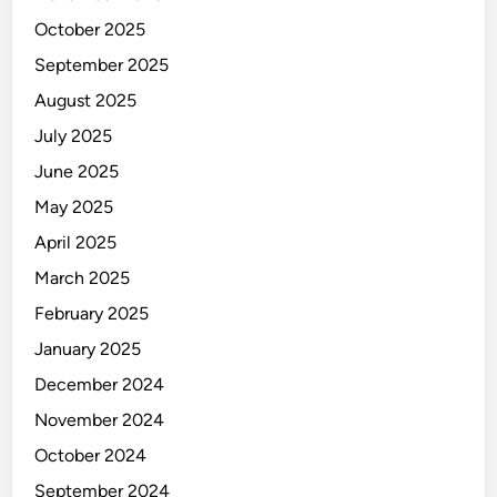
October 2025
September 2025
August 2025
July 2025
June 2025
May 2025
April 2025
March 2025
February 2025
January 2025
December 2024
November 2024
October 2024
September 2024