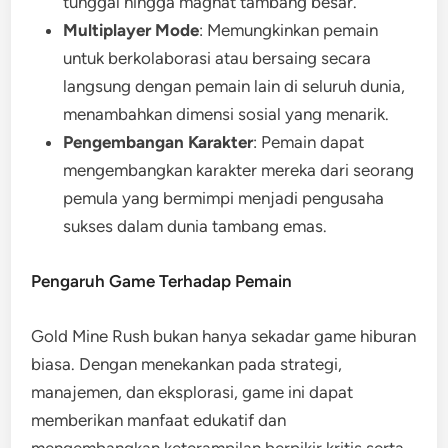
tunggal hingga magnat tambang besar.
Multiplayer Mode
: Memungkinkan pemain
untuk berkolaborasi atau bersaing secara
langsung dengan pemain lain di seluruh dunia,
menambahkan dimensi sosial yang menarik.
Pengembangan Karakter
: Pemain dapat
mengembangkan karakter mereka dari seorang
pemula yang bermimpi menjadi pengusaha
sukses dalam dunia tambang emas.
Pengaruh Game Terhadap Pemain
Gold Mine Rush bukan hanya sekadar game hiburan
biasa. Dengan menekankan pada strategi,
manajemen, dan eksplorasi, game ini dapat
memberikan manfaat edukatif dan