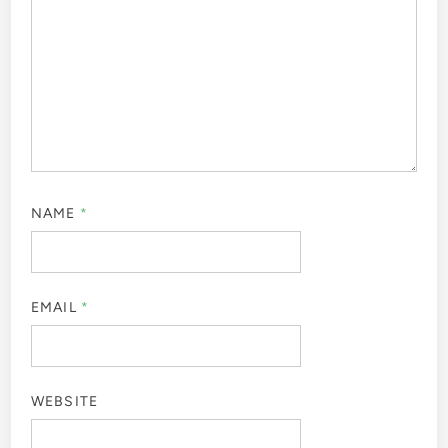
NAME
*
EMAIL
*
WEBSITE