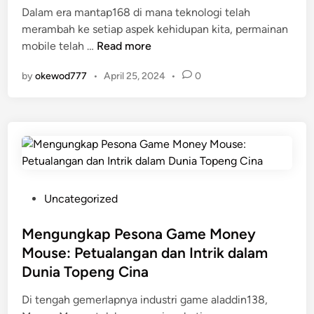
G
Dalam era mantap168 di mana teknologi telah
a
d
a
merambah ke setiap aspek kehidupan kita, permainan
n
i
m
M
mobile telah …
Read more
d
n
e
e
i
by
okewod777
•
April 25, 2024
•
0
“
m
B
R
i
a
e
k
l
t
a
i
u
t
k
r
d
“
n
e
Y
o
n
e
P
Uncategorized
f
g
a
o
t
a
r
s
Mengungkap Pesona Game Money
h
n
o
t
Mouse: Petualangan dan Intrik dalam
e
K
f
e
Dunia Topeng Cina
D
e
t
d
e
l
h
i
Di tengah gemerlapnya industri game aladdin138,
a