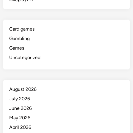
a
R
i
e
b
v
a
i
Card games
n
e
H
w
Gambling
y
G
Games
r
a
Uncategorized
u
m
l
e
e
“
T
h
August 2026
e
July 2026
G
June 2026
r
e
May 2026
a
April 2026
t