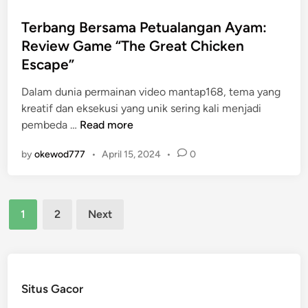
i
n
o
e
n
i
s
Terbang Bersama Petualangan Ayam:
e
c
s
t
r
Review Game “The Great Chicken
e
:
e
F
Escape”
s
R
d
o
s
e
i
r
Dalam dunia permainan video mantap168, tema yang
:
v
n
t
kreatif dan eksekusi yang unik sering kali menjadi
E
i
T
u
pembeda …
Read more
k
e
e
n
by
okewod777
•
April 15, 2024
•
0
s
w
r
e
p
R
b
s
l
a
a
”
o
Posts
b
n
:
1
2
Next
r
b
g
S
pagination
a
i
B
e
s
t
e
b
i
G
r
u
,
Situs Gacor
a
s
a
P
r
a
h