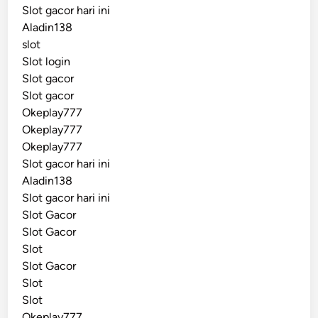
Slot gacor hari ini
e
d
m
T
Aladin138
t
e
a
i
slot
u
n
P
n
Slot login
a
e
j
Slot gacor
l
t
a
Slot gacor
a
u
u
Okeplay777
n
a
a
Okeplay777
g
l
n
Okeplay777
a
a
M
Slot gacor hari ini
n
n
e
Aladin138
,
g
n
Slot gacor hari ini
d
a
d
Slot Gacor
a
n
a
Slot Gacor
n
A
l
Slot
K
y
a
Slot Gacor
e
a
m
Slot
a
m
Slot
j
:
Okeplay777