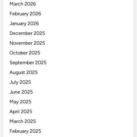
March 2026
C
h
February 2026
i
January 2026
c
December 2025
k
e
November 2025
n
October 2025
E
September 2025
s
c
August 2025
a
July 2025
p
June 2025
e
”
May 2025
April 2025
March 2025
February 2025