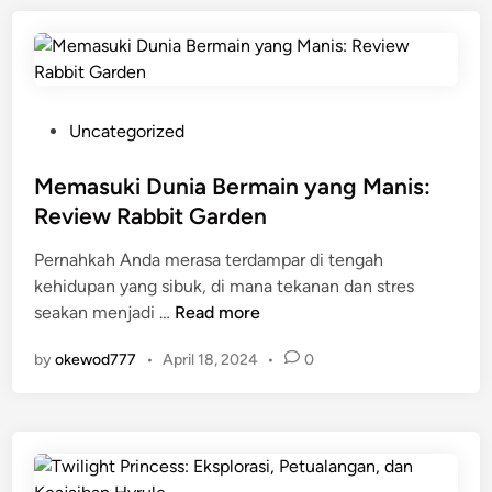
u
u
a
u
r
t
n
k
:
g
a
G
a
n
a
n
P
P
Uncategorized
m
d
e
o
e
a
t
s
Memasuki Dunia Bermain yang Manis:
S
n
u
t
Review Rabbit Garden
e
I
a
e
a
n
Pernahkah Anda merasa terdampar di tengah
l
d
F
t
kehidupan yang sibuk, di mana tekanan dan stres
a
i
a
r
M
seakan menjadi …
Read more
n
n
n
i
e
g
by
okewod777
•
April 18, 2024
•
0
t
k
m
a
a
d
a
n
s
a
s
d
y
l
u
a
a
k
n