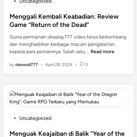
a
P
Uncategorized
d
o
i
s
Menggali Kembali Keabadian: Review
S
t
Game “Return of the Dead”
i
e
Dunia permainan okeplay777 video terus berkembang
n
d
dan menghadirkan berbagai macam pengalaman
i
i
M
kepada para pemainnya. Salah satu …
:
Read more
n
e
K
by
okewod777
•
April 28, 2024
•
0
n
a
g
r
g
y
a
a
l
K
i
l
K
a
e
s
P
Uncategorized
m
i
o
b
k
s
Menguak Keajaiban di Balik “Year of the