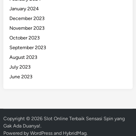
January 2024
December 2023
November 2023
October 2023
September 2023
August 2023
July 2023
June 2023
Copyright © 2026
Slot Online Terbaik Sensasi Spin yang
Gak Ada Duanya!
.
Powered by
WordPress
and
HybridMag
.