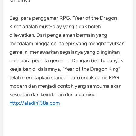
sudutnya.
Bagi para penggemar RPG, “Year of the Dragon
King” adalah must-play yang tidak boleh
dilewatkan. Dari pengalaman bermain yang
mendalam hingga cerita epik yang menghanyutkan,
game ini menawarkan segalanya yang diinginkan
oleh para pecinta genre ini. Dengan begitu banyak
keajaiban di dalamnya, “Year of the Dragon King”
telah menetapkan standar baru untuk game RPG
modern dan menjadi contoh yang sempurna akan
kekuatan dan keindahan dunia gaming.
http://aladin138a.com