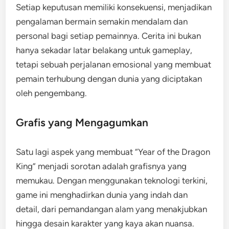
Setiap keputusan memiliki konsekuensi, menjadikan
pengalaman bermain semakin mendalam dan
personal bagi setiap pemainnya. Cerita ini bukan
hanya sekadar latar belakang untuk gameplay,
tetapi sebuah perjalanan emosional yang membuat
pemain terhubung dengan dunia yang diciptakan
oleh pengembang.
Grafis yang Mengagumkan
Satu lagi aspek yang membuat “Year of the Dragon
King” menjadi sorotan adalah grafisnya yang
memukau. Dengan menggunakan teknologi terkini,
game ini menghadirkan dunia yang indah dan
detail, dari pemandangan alam yang menakjubkan
hingga desain karakter yang kaya akan nuansa.