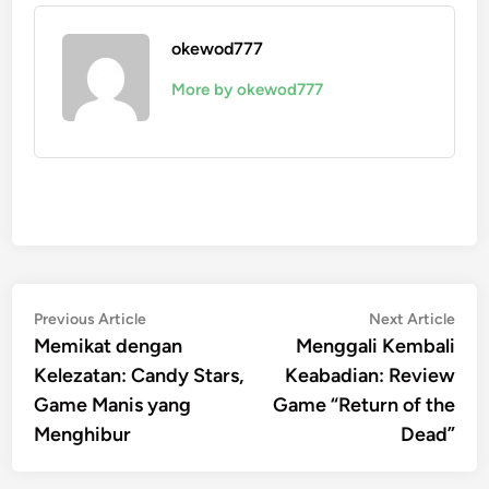
okewod777
More by okewod777
Post
Previous
Nex
Previous Article
Next Article
article:
artic
Memikat dengan
Menggali Kembali
navigation
Kelezatan: Candy Stars,
Keabadian: Review
Game Manis yang
Game “Return of the
Menghibur
Dead”