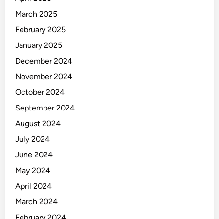
March 2025
February 2025
January 2025
December 2024
November 2024
October 2024
September 2024
August 2024
July 2024
June 2024
May 2024
April 2024
March 2024
February 2024