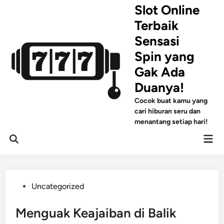
Skip
Slot Online
to
Terbaik
content
Sensasi
Spin yang
Gak Ada
Duanya!
Cocok buat kamu yang
cari hiburan seru dan
menantang setiap hari!
Mai
Men
Posted
Uncategorized
in
Menguak Keajaiban di Balik