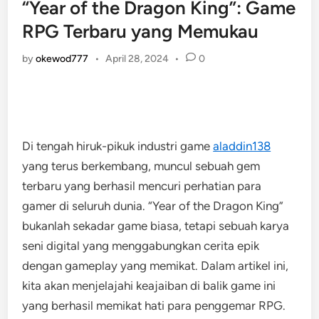
“Year of the Dragon King”: Game
RPG Terbaru yang Memukau
by
okewod777
•
April 28, 2024
•
0
Di tengah hiruk-pikuk industri game
aladdin138
yang terus berkembang, muncul sebuah gem
terbaru yang berhasil mencuri perhatian para
gamer di seluruh dunia. “Year of the Dragon King”
bukanlah sekadar game biasa, tetapi sebuah karya
seni digital yang menggabungkan cerita epik
dengan gameplay yang memikat. Dalam artikel ini,
kita akan menjelajahi keajaiban di balik game ini
yang berhasil memikat hati para penggemar RPG.