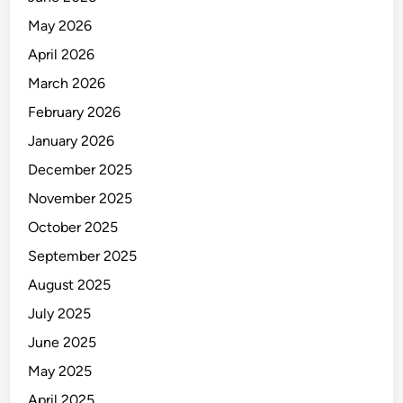
May 2026
April 2026
March 2026
February 2026
January 2026
December 2025
November 2025
October 2025
September 2025
August 2025
July 2025
June 2025
May 2025
April 2025