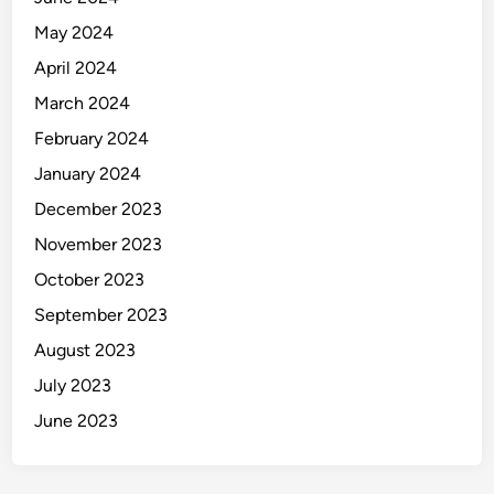
May 2024
April 2024
March 2024
February 2024
January 2024
December 2023
November 2023
October 2023
September 2023
August 2023
July 2023
June 2023