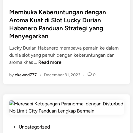
o
s
Membuka Keberuntungan dengan
t
Aroma Kuat di Slot Lucky Durian
e
Habanero Panduan Strategi yang
d
Menyegarkan
i
n
Lucky Durian Habanero membawa pemain ke dalam
dunia slot yang penuh dengan keberuntungan dan
M
aroma khas …
Read more
e
by
okewod777
•
December 31, 2023
•
0
m
b
u
k
a
K
e
b
P
Uncategorized