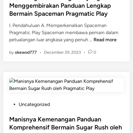
m
g
t
Menggembirakan Panduan Lengkap
a
a
e
Bermain Spaceman Pragmatic Play
K
n
d
u
g
i
I. Pendahuluan A. Memperkenalkan Spaceman
a
a
n
Pragmatic Play Spaceman membawa pemain dalam
t
n
P
petualangan luar angkasa yang penuh …
Read more
d
P
e
i
by
okewod777
•
December 29, 2023
•
0
a
t
S
r
u
l
a
a
o
n
l
t
o
a
L
r
n
u
m
g
c
a
a
P
Uncategorized
k
l
n
o
y
d
L
s
Manisnya Kemenangan Panduan
D
e
u
t
Komprehensif Bermain Sugar Rush oleh
u
n
a
e