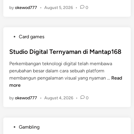
r
e
by
okewod777
•
August 5, 2026
•
0
t
T
a
e
l
r
D
b
P
Card games
u
a
o
n
r
s
Studio Digital Ternyaman di Mantap168
i
u
t
a
d
Perkembangan teknologi digital telah membawa
e
T
i
perubahan besar dalam cara sebuah platform
d
e
M
S
membangun pengalaman visual yang nyaman …
Read
i
r
a
t
more
n
s
n
u
e
t
by
okewod777
•
August 4, 2026
•
0
d
r
a
i
u
p
o
d
1
D
i
P
6
Gambling
i
O
o
8