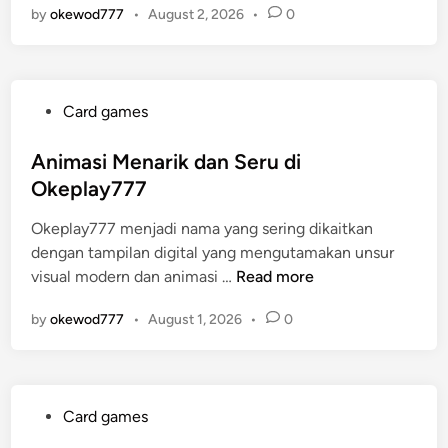
C
t
by
okewod777
•
August 2, 2026
•
0
t
e
a
a
p
p
k
a
1
M
t
6
P
Card games
e
d
8
o
n
i
s
Animasi Menarik dan Seru di
u
A
t
Okeplay777
R
l
e
a
a
Okeplay777 menjadi nama yang sering dikaitkan
d
p
d
dengan tampilan digital yang mengutamakan unsur
i
i
i
A
visual modern dan animasi …
Read more
n
d
n
n
a
1
by
okewod777
•
August 1, 2026
•
0
i
n
3
m
I
8
a
n
s
t
P
Card games
i
u
o
M