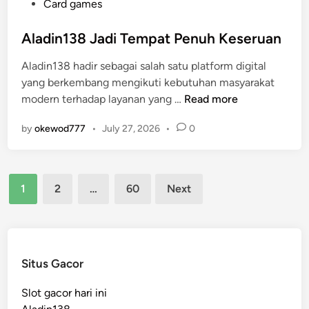
P
3
Card games
a
n
o
8
n
d
s
Aladin138 Jadi Tempat Penuh Keseruan
D
i
t
u
M
Aladin138 hadir sebagai salah satu platform digital
e
n
a
yang berkembang mengikuti kebutuhan masyarakat
d
i
n
A
modern terhadap layanan yang …
Read more
i
a
t
l
n
D
a
by
okewod777
•
July 27, 2026
•
0
a
i
p
d
g
1
i
i
6
Posts
n
t
1
2
…
60
Next
8
1
pagination
a
3
l
8
d
J
i
Situs Gacor
a
O
d
k
Slot gacor hari ini
i
e