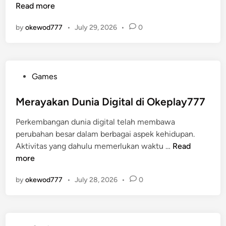
p
u
Read more
n
a
l
r
l
a
by
okewod777
•
July 29, 2026
•
0
g
M
y
a
e
7
n
m
7
y
u
7
P
Games
a
k
o
D
a
s
Merayakan Dunia Digital di Okeplay777
i
u
t
g
d
Perkembangan dunia digital telah membawa
e
i
i
perubahan besar dalam berbagai aspek kehidupan.
d
t
A
M
Aktivitas yang dahulu memerlukan waktu …
Read
i
a
l
e
more
n
l
a
r
M
d
by
okewod777
•
July 28, 2026
•
0
a
o
i
y
d
n
a
e
1
k
r