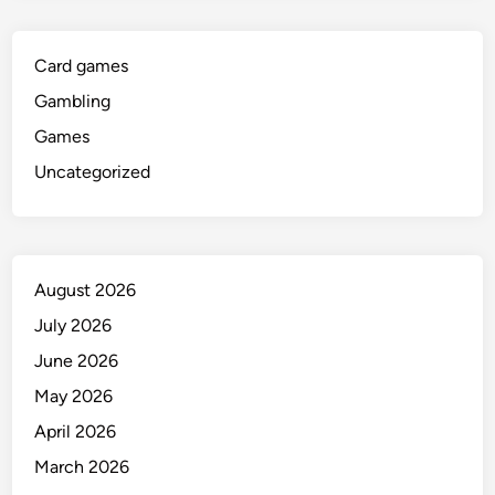
Card games
Gambling
Games
Uncategorized
August 2026
July 2026
June 2026
May 2026
April 2026
March 2026