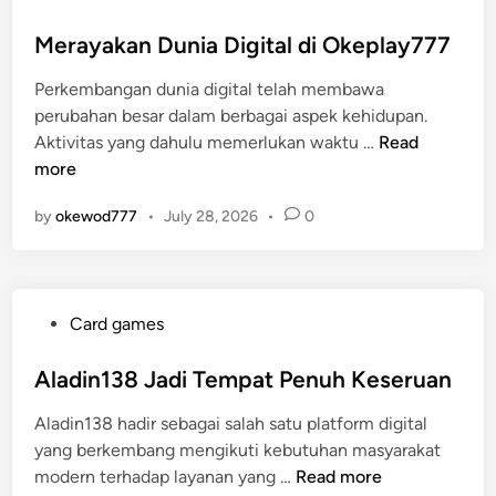
o
s
Merayakan Dunia Digital di Okeplay777
t
Perkembangan dunia digital telah membawa
e
perubahan besar dalam berbagai aspek kehidupan.
d
M
Aktivitas yang dahulu memerlukan waktu …
Read
i
e
more
n
r
by
okewod777
•
July 28, 2026
•
0
a
y
a
k
P
Card games
a
o
n
s
Aladin138 Jadi Tempat Penuh Keseruan
D
t
u
Aladin138 hadir sebagai salah satu platform digital
e
n
yang berkembang mengikuti kebutuhan masyarakat
d
i
A
modern terhadap layanan yang …
Read more
i
a