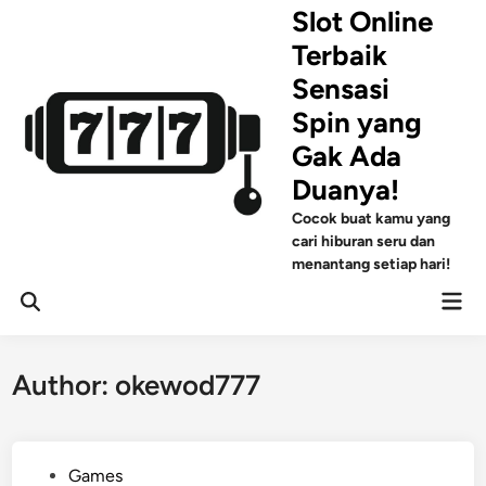
Skip
Slot Online
to
Terbaik
content
Sensasi
Spin yang
Gak Ada
Duanya!
Cocok buat kamu yang
cari hiburan seru dan
menantang setiap hari!
Mai
Men
Author:
okewod777
P
Games