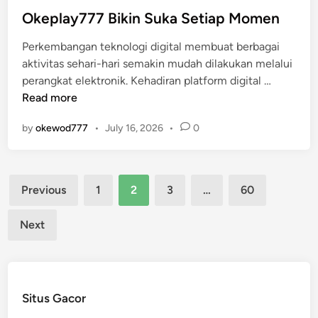
S
t
s
Okeplay777 Bikin Suka Setiap Momen
e
a
t
t
l
Perkembangan teknologi digital membuat berbagai
e
i
A
aktivitas sehari-hari semakin mudah dilakukan melalui
d
a
l
O
perangkat elektronik. Kehadiran platform digital …
i
p
a
k
Read more
n
K
d
e
a
i
by
okewod777
•
July 16, 2026
•
0
p
r
n
l
a
1
a
k
3
Posts
y
t
Previous
1
2
3
…
60
8
7
pagination
e
d
7
r
Next
a
7
d
l
B
i
a
i
M
m
k
a
Situs Gacor
P
i
n
e