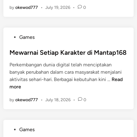
n
d
p
by
okewod777
•
July 19, 2026
•
0
a
a
1
l
h
6
i
d
8
s
i
P
Games
i
O
o
s
k
s
Mewarnai Setiap Karakter di Mantap168
T
e
t
a
p
Perkembangan dunia digital telah menciptakan
e
m
l
banyak perubahan dalam cara masyarakat menjalani
d
p
a
M
aktivitas sehari-hari. Berbagai kebutuhan kini …
Read
i
i
y
e
more
n
l
7
w
a
7
by
okewod777
•
July 18, 2026
•
0
a
n
7
r
D
n
i
a
g
P
Games
i
i
o