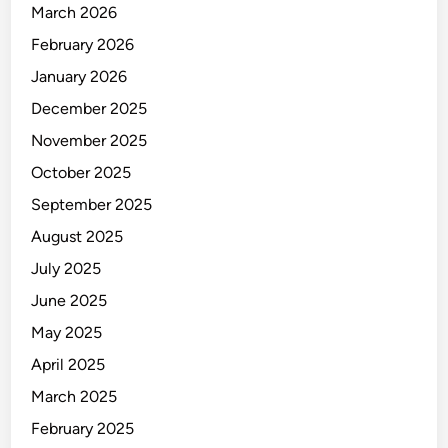
March 2026
February 2026
January 2026
December 2025
November 2025
October 2025
September 2025
August 2025
July 2025
June 2025
May 2025
April 2025
March 2025
February 2025