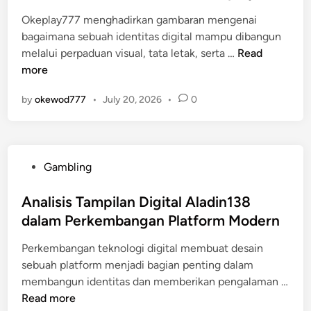
t
e
a
Okeplay777 menghadirkan gambaran mengenai
e
n
d
bagaimana sebuah identitas digital mampu dibangun
d
d
i
S
melalui perpaduan visual, tata letak, serta …
Read
i
a
n
u
more
n
n
1
a
M
3
by
okewod777
•
July 20, 2026
•
0
r
e
8
a
n
L
a
e
r
P
Gambling
m
i
o
b
k
s
Analisis Tampilan Digital Aladin138
u
d
t
dalam Perkembangan Platform Modern
t
i
e
d
M
Perkembangan teknologi digital membuat desain
d
a
a
sebuah platform menjadi bagian penting dalam
i
n
n
membangun identitas dan memberikan pengalaman …
n
I
t
A
Read more
n
a