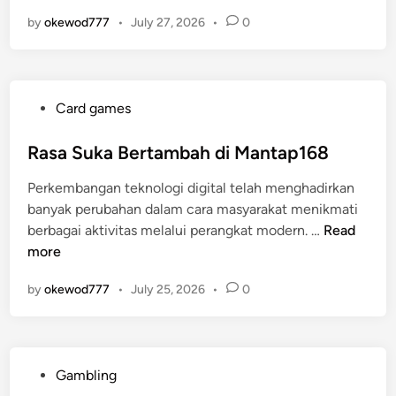
l
n
D
by
okewod777
•
July 27, 2026
•
0
a
i
d
g
i
i
n
t
P
Card games
1
a
o
3
l
s
Rasa Suka Bertambah di Mantap168
8
d
t
J
i
Perkembangan teknologi digital telah menghadirkan
e
a
O
banyak perubahan dalam cara masyarakat menikmati
d
d
k
R
berbagai aktivitas melalui perangkat modern. …
Read
i
i
e
a
more
n
T
p
s
e
l
by
okewod777
•
July 25, 2026
•
0
a
m
a
S
p
y
u
a
7
k
t
P
7
Gambling
a
P
o
7