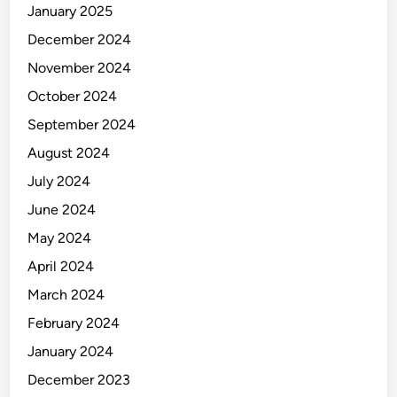
January 2025
December 2024
November 2024
October 2024
September 2024
August 2024
July 2024
June 2024
May 2024
April 2024
March 2024
February 2024
January 2024
December 2023