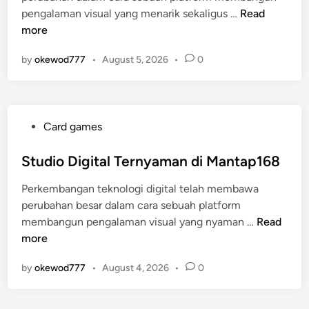
d
l
P
pengalaman visual yang menarik sekaligus …
Read
i
i
o
more
n
n
r
e
by
okewod777
•
August 5, 2026
•
0
t
T
a
e
l
r
D
b
P
Card games
u
a
o
n
r
s
Studio Digital Ternyaman di Mantap168
i
u
t
a
d
Perkembangan teknologi digital telah membawa
e
T
i
perubahan besar dalam cara sebuah platform
d
e
M
S
membangun pengalaman visual yang nyaman …
Read
i
r
a
t
more
n
s
n
u
e
t
by
okewod777
•
August 4, 2026
•
0
d
r
a
i
u
p
o