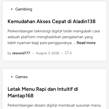
d
1
D
i
P
6
Gambling
i
O
o
8
g
k
s
Kemudahan Akses Cepat di Aladin138
i
e
t
t
p
Perkembangan teknologi digital telah mengubah cara
e
a
l
sebuah platform menghadirkan pengalaman yang
d
l
a
K
lebih nyaman bagi para penggunanya. …
Read more
i
T
y
e
n
e
7
by
okewod777
•
August 3, 2026
•
0
m
r
7
u
n
7
d
y
a
a
P
Games
h
m
o
a
a
s
Letak Menu Rapi dan Intuitif di
n
n
t
Mantap168
A
d
e
k
i
Perkembangan desain digital membuat susunan menu
d
s