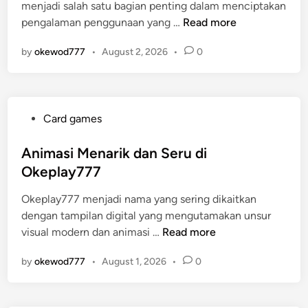
M
menjadi salah satu bagian penting dalam menciptakan
i
e
a
L
pengalaman penggunaan yang …
Read more
n
s
n
e
C
t
by
okewod777
•
August 2, 2026
•
0
t
e
a
a
p
p
k
a
1
M
t
6
P
Card games
e
d
8
o
n
i
s
Animasi Menarik dan Seru di
u
A
t
Okeplay777
R
l
e
a
a
Okeplay777 menjadi nama yang sering dikaitkan
d
p
d
dengan tampilan digital yang mengutamakan unsur
i
i
i
A
visual modern dan animasi …
Read more
n
d
n
n
a
1
by
okewod777
•
August 1, 2026
•
0
i
n
3
m
I
8
a
n