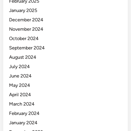
February 2025
January 2025
December 2024
November 2024
October 2024
September 2024
August 2024
July 2024
June 2024
May 2024
April 2024
March 2024
February 2024
January 2024