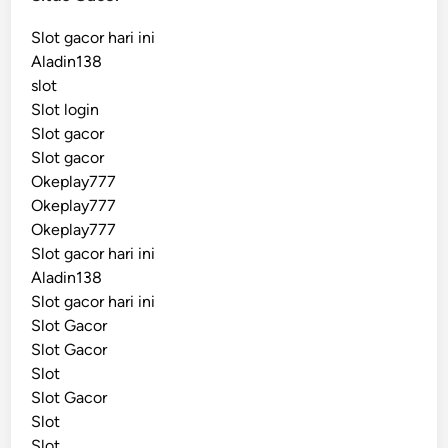
O
d
k
Slot gacor hari ini
i
e
Aladin138
T
p
slot
e
l
Slot login
m
a
Slot gacor
p
y
Slot gacor
a
7
Okeplay777
t
7
Okeplay777
P
7
Okeplay777
e
Slot gacor hari ini
n
Aladin138
u
Slot gacor hari ini
h
Slot Gacor
K
Slot Gacor
e
Slot
s
Slot Gacor
e
Slot
r
Slot