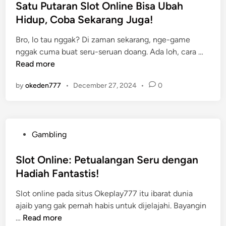
u
s
Satu Putaran Slot Online Bisa Ubah
l
l
a
t
Hidup, Coba Sekarang Juga!
s
a
n
e
C
s
y
Bro, lo tau nggak? Di zaman sekarang, nge-game
d
o
i
a
S
nggak cuma buat seru-seruan doang. Ada loh, cara …
i
n
k
n
a
Read more
n
n
,
g
t
e
S
by
okeden777
•
December 27, 2024
•
N
0
u
c
e
g
P
t
r
g
u
d
u
a
t
i
B
P
Gambling
k
a
S
a
o
A
r
l
n
s
Slot Online: Petualangan Seru dengan
d
a
o
g
t
a
Hadiah Fantastis!
n
t
e
e
H
S
O
t
Slot online pada situs Okeplay777 itu ibarat dunia
d
a
l
n
d
ajaib yang gak pernah habis untuk dijelajahi. Bayangin
i
b
o
l
a
S
…
Read more
n
i
t
i