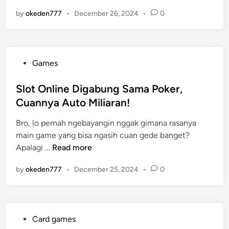
n
l
s
O
n
by
okeden777
•
December 26, 2024
•
0
H
o
n
n
e
a
t
y
l
,
d
O
a
i
K
i
n
!
n
e
P
Games
a
l
e
s
o
h
i
B
e
s
Slot Online Digabung Sama Poker,
n
n
i
r
t
y
Cuannya Auto Miliaran!
e
s
u
e
a
:
a
a
Bro, lo pernah ngebayangin nggak gimana rasanya
d
J
P
U
n
main game yang bisa ngasih cuan gede banget?
i
u
e
b
y
S
Apalagi …
Read more
n
g
t
a
a
l
a
u
h
by
okeden777
•
December 25, 2024
n
•
0
o
G
a
H
g
t
i
l
i
G
O
l
a
d
a
n
a
n
u
P
Card games
k
l
!
g
p