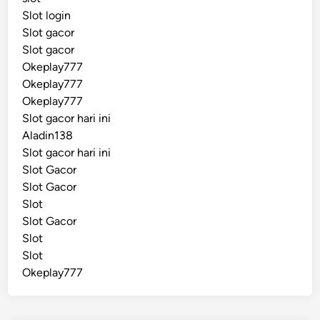
a
n
K
a
Slot login
!
T
e
m
Slot gacor
e
u
W
Slot gacor
r
n
a
Okeplay777
b
t
k
Okeplay777
a
u
t
Okeplay777
i
n
u
Slot gacor hari ini
k
g
S
Aladin138
,
a
i
Slot gacor hari ini
S
n
n
Slot Gacor
e
B
g
Slot Gacor
n
e
k
Slot
s
r
a
Slot Gacor
a
l
t
Slot
s
i
!
Slot
i
p
Okeplay777
C
a
u
t
a
G