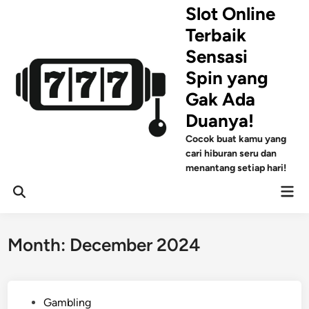
Skip
Slot Online
to
Terbaik
content
Sensasi
Spin yang
Gak Ada
Duanya!
Cocok buat kamu yang
cari hiburan seru dan
menantang setiap hari!
Mai
Men
Month:
December 2024
P
Gambling