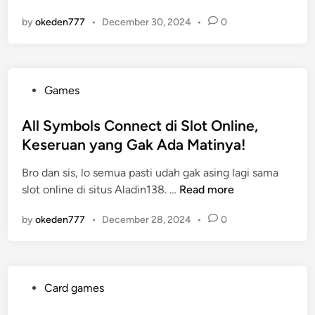
o
d
by
okeden777
•
December 30, 2024
•
0
t
a
O
n
n
R
l
a
P
Games
i
s
o
n
a
s
All Symbols Connect di Slot Online,
e
k
t
Keseruan yang Gak Ada Matinya!
d
a
e
e
n
Bro dan sis, lo semua pasti udah gak asing lagi sama
d
n
S
A
slot online di situs Aladin138. …
Read more
i
g
e
l
n
a
n
by
okeden777
•
December 28, 2024
•
0
l
n
s
S
T
a
y
e
s
m
m
i
P
Card games
b
a
C
o
o
K