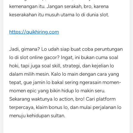
kemenangan itu. Jangan serakah, bro, karena
keserakahan itu musuh utama lo di dunia slot.
https://quikhiring.com
Jadi, gimana? Lo udah siap buat coba peruntungan
lo di slot online gacor? Ingat, ini bukan cuma soal
hoki, tapi juga soal skill, strategi, dan kejelian lo
dalam milih mesin. Kalo lo main dengan cara yang
tepat, gue jamin lo bakal sering ngerasain momen-
momen epic yang bikin hidup lo makin seru.
Sekarang waktunya lo action, bro! Cari platform
terpercaya, klaim bonus lo, dan mulai perjalanan lo
menuju kehidupan sultan.