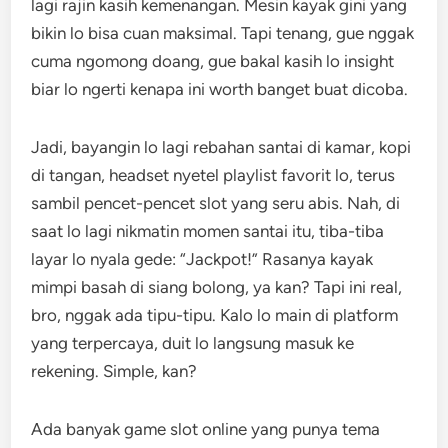
lagi rajin kasih kemenangan. Mesin kayak gini yang
bikin lo bisa cuan maksimal. Tapi tenang, gue nggak
cuma ngomong doang, gue bakal kasih lo insight
biar lo ngerti kenapa ini worth banget buat dicoba.
Jadi, bayangin lo lagi rebahan santai di kamar, kopi
di tangan, headset nyetel playlist favorit lo, terus
sambil pencet-pencet slot yang seru abis. Nah, di
saat lo lagi nikmatin momen santai itu, tiba-tiba
layar lo nyala gede: “Jackpot!” Rasanya kayak
mimpi basah di siang bolong, ya kan? Tapi ini real,
bro, nggak ada tipu-tipu. Kalo lo main di platform
yang terpercaya, duit lo langsung masuk ke
rekening. Simple, kan?
Ada banyak game slot online yang punya tema