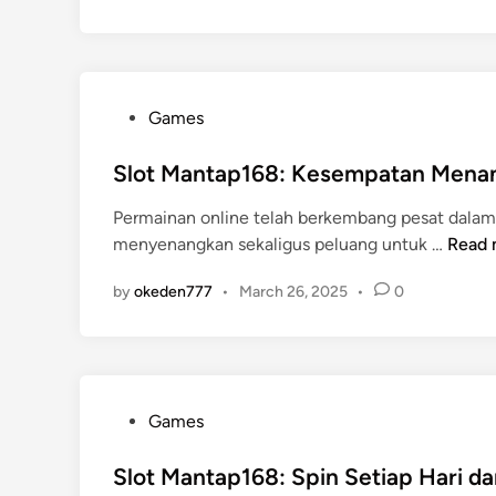
a
o
y
t
7
G
7
a
7
P
Games
c
:
o
o
G
s
Slot Mantap168: Kesempatan Menan
r
a
t
Permainan online telah berkembang pesat dalam
m
e
S
menyenangkan sekaligus peluang untuk …
Read 
e
d
l
S
i
by
okeden777
•
March 26, 2025
•
0
o
e
n
t
r
M
u
a
d
n
e
P
Games
t
n
o
a
g
s
Slot Mantap168: Spin Setiap Hari 
p
a