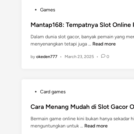
n
n
g
S
P
Games
A
T
e
o
j
i
t
s
Mantap168: Tempatnya Slot Online 
a
a
i
t
i
d
Dalam dunia slot gacor, banyak pemain yang me
a
e
b
a
M
menyenangkan tetapi juga …
Read more
p
d
A
H
a
H
i
l
e
by
okeden777
•
March 23, 2025
•
0
n
a
n
a
n
t
r
d
t
a
i
i
i
p
d
n
1
a
1
P
Card games
6
n
3
o
8
M
8
s
Cara Menang Mudah di Slot Gacor 
:
e
,
t
T
n
Bermain game online kini bukan hanya sekadar hi
J
e
e
a
C
menguntungkan untuk …
Read more
a
d
m
n
a
c