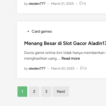
i
p
g
by
okeden777
•
March 21, 2025
•
0
r
k
n
a
k
a
p
t
a
M
o
n
n
e
t
y
H
n
M
a
P
Card games
a
a
e
S
o
d
n
n
l
s
Menang Besar di Slot Gacor Aladin13
i
g
a
o
t
a
M
n
Dunia game online kini tidak hanya memberikan h
t
e
h
u
t
M
menghasilkan uang. …
Read more
O
d
d
i
e
n
i
a
by
okeden777
•
March 20, 2025
•
0
n
l
n
h
a
i
d
n
n
i
g
e
Posts
S
1
2
3
Next
B
P
l
pagination
e
a
o
s
l