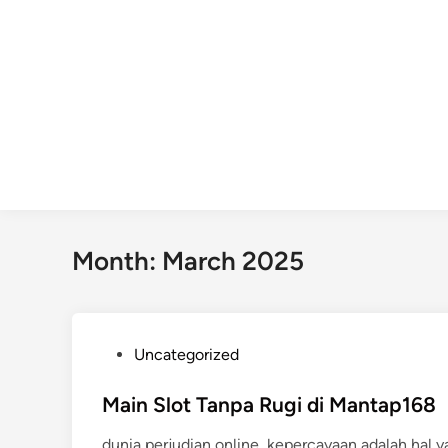
Month:
March 2025
P
Uncategorized
o
s
Main Slot Tanpa Rugi di Mantap168
t
dunia perjudian online, kepercayaan adalah hal 