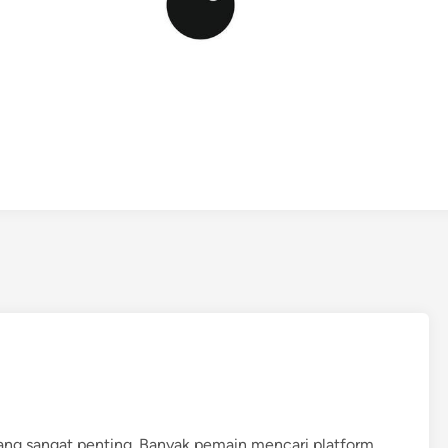
yang sangat penting. Banyak pemain mencari platform