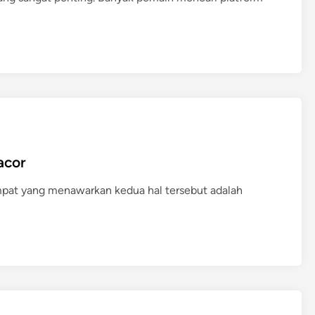
acor
mpat yang menawarkan kedua hal tersebut adalah