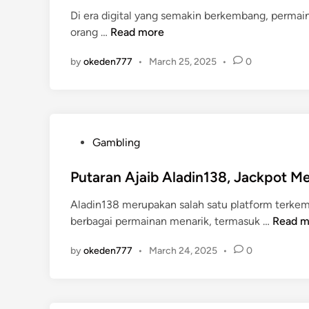
t
1
n
Di era digital yang semakin berkembang, permaina
e
6
R
S
orang …
Read more
d
8
T
l
i
:
P
by
okeden777
•
March 25, 2025
•
0
o
n
K
T
t
e
i
M
s
n
a
e
g
n
m
P
Gambling
g
t
p
o
i
a
a
s
Putaran Ajaib Aladin138, Jackpot M
p
t
t
1
Aladin138 merupakan salah satu platform terkem
a
e
6
P
berbagai permainan menarik, termasuk …
Read m
n
d
8
u
M
i
:
by
okeden777
•
March 24, 2025
•
0
t
e
n
S
a
n
p
r
a
i
a
n