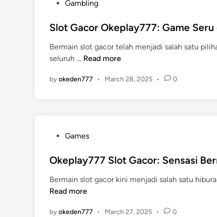
i
P
Gambling
M
M
o
e
a
s
Slot Gacor Okeplay777: Game Seru 
n
n
t
a
Bermain slot gacor telah menjadi salah satu pili
t
e
n
S
seluruh …
Read more
a
d
g
l
p
i
d
by
okeden777
•
March 28, 2025
•
0
o
1
n
i
t
6
A
G
8
l
a
a
c
d
P
Games
o
i
o
r
n
s
Okeplay777 Slot Gacor: Sensasi Be
O
1
t
k
Bermain slot gacor kini menjadi salah satu hibur
3
e
e
Read more
8
d
p
S
i
l
by
okeden777
•
March 27, 2025
•
0
l
n