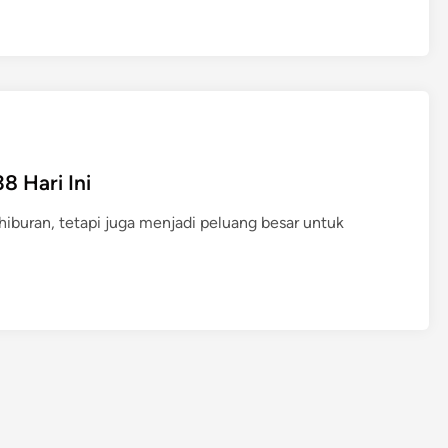
8 Hari Ini
iburan, tetapi juga menjadi peluang besar untuk