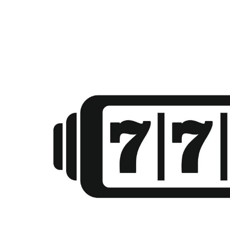
Skip
to
content