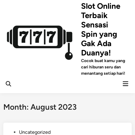
Skip
Slot Online
to
Terbaik
content
Sensasi
Spin yang
Gak Ada
Duanya!
Cocok buat kamu yang
cari hiburan seru dan
menantang setiap hari!
Mai
Men
Month:
August 2023
P
Uncategorized