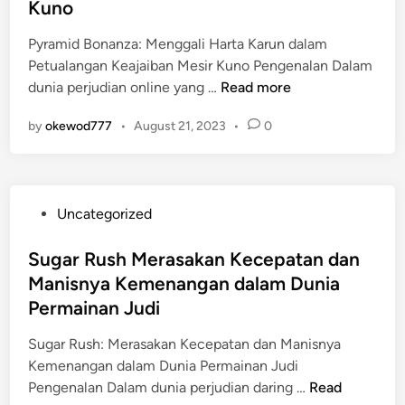
e
Kuno
h
P
y
r
d
t
M
a
e
a
i
a
Pyramid Bonanza: Menggali Harta Karun dalam
e
s
r
n
n
r
Petualangan Keajaiban Mesir Kuno Pengenalan Dalam
g
i
m
g
P
k
dunia perjudian online yang …
Read more
a
a
a
M
y
a
w
K
i
e
by
okewod777
•
August 21, 2023
•
0
r
n
a
u
n
n
a
y
n
a
d
m
s
o
n
e
i
M
d
J
b
P
Uncategorized
d
e
a
u
a
o
B
w
l
d
r
s
Sugar Rush Merasakan Kecepatan dan
o
u
a
i
k
t
Manisnya Kemenangan dalam Dunia
n
j
m
y
a
e
a
Permainan Judi
u
P
a
n
d
n
d
e
n
i
Sugar Rush: Merasakan Kecepatan dan Manisnya
z
k
r
g
n
Kemenangan dalam Dunia Permainan Judi
a
a
m
M
S
Pengenalan Dalam dunia perjudian daring …
Read
M
n
a
e