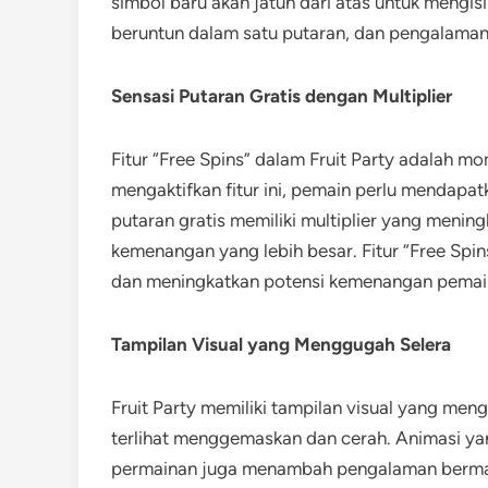
simbol baru akan jatuh dari atas untuk mengi
beruntun dalam satu putaran, dan pengalaman
Sensasi Putaran Gratis dengan Multiplier
Fitur “Free Spins” dalam Fruit Party adalah m
mengaktifkan fitur ini, pemain perlu mendapatk
putaran gratis memiliki multiplier yang menin
kemenangan yang lebih besar. Fitur “Free Spi
dan meningkatkan potensi kemenangan pemai
Tampilan Visual yang Menggugah Selera
Fruit Party memiliki tampilan visual yang me
terlihat menggemaskan dan cerah. Animasi ya
permainan juga menambah pengalaman bermai