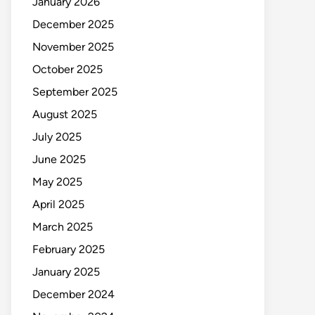
January 2026
December 2025
November 2025
October 2025
September 2025
August 2025
July 2025
June 2025
May 2025
April 2025
March 2025
February 2025
January 2025
December 2024