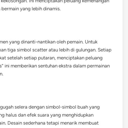
si kekosongan. Ini menciptakan peluang kemenangan
 bermain yang lebih dinamis.
omen yang dinanti-nantikan oleh pemain. Untuk
an tiga simbol scatter atau lebih di gulungan. Setiap
gkat setelah setiap putaran, menciptakan peluang
ns” ini memberikan sentuhan ekstra dalam permainan
n.
nggugah selera dengan simbol-simbol buah yang
ng halus dan efek suara yang menghidupkan
n. Desain sederhana tetapi menarik membuat