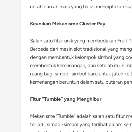
cerah dan animasi yang halus menciptakan su
Keunikan Mekanisme Cluster Pay
Salah satu fitur unik yang membedakan Fruit 
Berbeda dari mesin slot tradisional yang me
dengan membentuk kelompok simbol yang coc
membentuk kemenangan, dan setelah itu, sim
ruang bagi simbol-simbol baru untuk jatuh ke
kemenangan beruntun dalam satu putaran per
Fitur “Tumble” yang Menghibur
Mekanisme “Tumble” adalah salah satu fitur me
terjadi, simbol-simbol yang terlibat dalam k