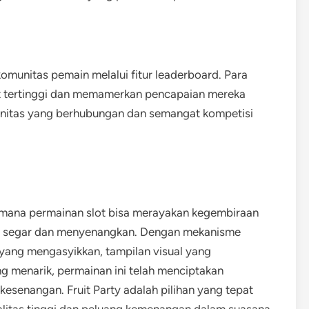
 komunitas pemain melalui fitur leaderboard. Para
at tertinggi dan memamerkan pencapaian mereka
nitas yang berhubungan dan semangat kompetisi
aimana permainan slot bisa merayakan kegembiraan
g segar dan menyenangkan. Dengan mekanisme
s” yang mengasyikkan, tampilan visual yang
menarik, permainan ini telah menciptakan
senangan. Fruit Party adalah pilihan yang tepat
alitas tinggi dan peluang kemenangan dalam suasana