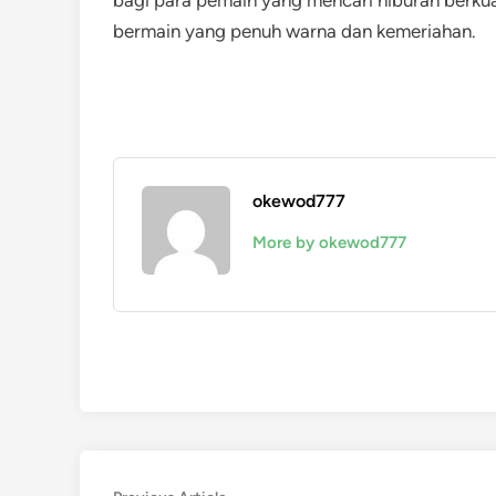
bermain yang penuh warna dan kemeriahan.
okewod777
More by okewod777
Previous