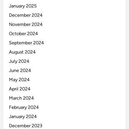
January 2025
December 2024
November 2024
October 2024
September 2024
August 2024
July 2024
June 2024
May 2024
April 2024
March 2024
February 2024
January 2024
December 2023