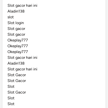
Slot gacor hari ini
Aladin138
slot
Slot login
Slot gacor
Slot gacor
Okeplay777
Okeplay777
Okeplay777
Slot gacor hari ini
Aladin138
Slot gacor hari ini
Slot Gacor
Slot Gacor
Slot
Slot Gacor
Slot
Slot