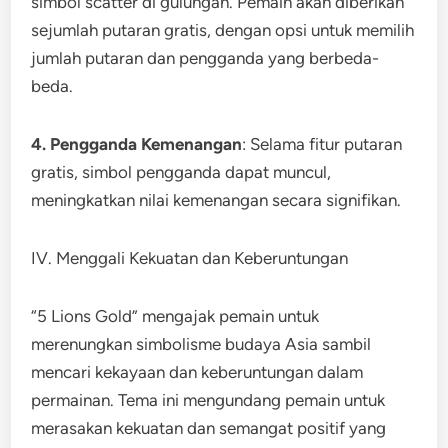
simbol scatter di gulungan. Pemain akan diberikan
sejumlah putaran gratis, dengan opsi untuk memilih
jumlah putaran dan pengganda yang berbeda-
beda.
4. Pengganda Kemenangan
: Selama fitur putaran
gratis, simbol pengganda dapat muncul,
meningkatkan nilai kemenangan secara signifikan.
IV. Menggali Kekuatan dan Keberuntungan
“5 Lions Gold” mengajak pemain untuk
merenungkan simbolisme budaya Asia sambil
mencari kekayaan dan keberuntungan dalam
permainan. Tema ini mengundang pemain untuk
merasakan kekuatan dan semangat positif yang