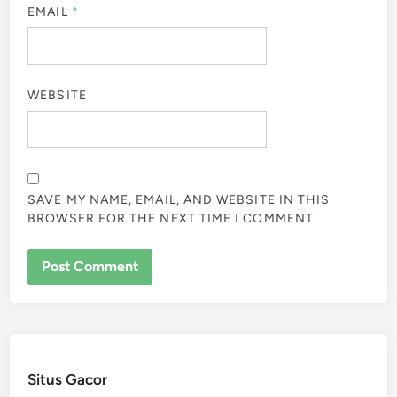
EMAIL
*
WEBSITE
SAVE MY NAME, EMAIL, AND WEBSITE IN THIS
BROWSER FOR THE NEXT TIME I COMMENT.
Situs Gacor