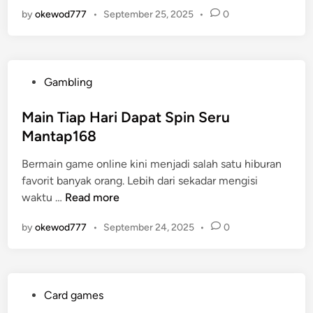
i
l
1
by
okewod777
•
September 25, 2025
•
0
k
B
6
D
i
8
a
k
p
i
P
Gambling
e
n
o
t
M
s
Main Tiap Hari Dapat Spin Seru
i
a
t
Mantap168
n
i
e
T
n
Bermain game online kini menjadi salah satu hiburan
d
r
M
favorit banyak orang. Lebih dari sekadar mengisi
i
e
a
M
waktu …
Read more
n
a
k
a
s
i
by
okewod777
•
September 24, 2025
•
0
i
u
n
n
r
P
T
e
e
i
T
r
P
Card games
a
i
c
o