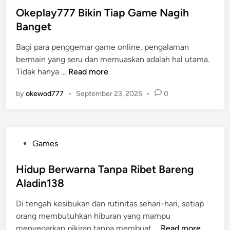
p
a
a
s
Okeplay777 Bikin Tiap Game Nagih
H
p
y
t
Banget
a
P
a
e
r
u
D
Bagi para penggemar game online, pengalaman
d
i
t
i
bermain yang seru dan memuaskan adalah hal utama.
i
D
a
r
O
Tidak hanya …
Read more
n
a
r
i
k
p
a
by
okewod777
O
•
September 23, 2025
•
0
e
a
n
k
p
t
A
e
l
S
l
p
a
p
a
P
Games
l
y
i
d
o
a
7
n
i
s
Hidup Berwarna Tanpa Ribet Bareng
y
7
S
n
t
7
Aladin138
7
e
1
e
7
B
r
3
Di tengah kesibukan dan rutinitas sehari-hari, setiap
d
7
i
u
8
orang membutuhkan hiburan yang mampu
i
k
M
H
menyegarkan pikiran tanpa membuat …
Read more
n