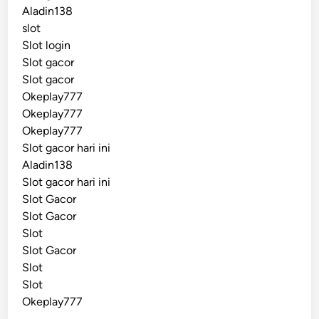
a
Aladin138
m
n
slot
e
t
Slot login
n
a
Slot gacor
S
p
Slot gacor
e
1
Okeplay777
r
6
Okeplay777
u
8
Okeplay777
B
Slot gacor hari ini
a
Aladin138
r
Slot gacor hari ini
e
Slot Gacor
n
Slot Gacor
g
Slot
O
Slot Gacor
k
Slot
e
Slot
p
Okeplay777
l