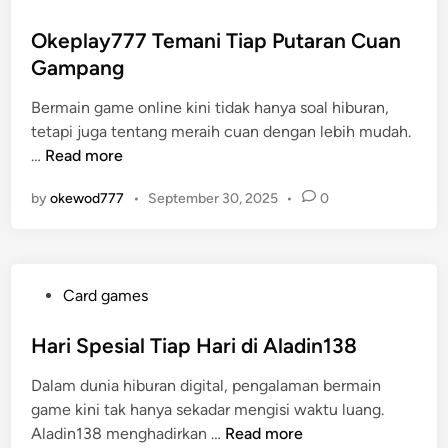
o
s
Okeplay777 Temani Tiap Putaran Cuan
t
Gampang
e
Bermain game online kini tidak hanya soal hiburan,
d
tetapi juga tentang meraih cuan dengan lebih mudah.
i
O
…
Read more
n
k
by
okewod777
•
September 30, 2025
•
0
e
p
l
a
P
Card games
y
o
7
s
Hari Spesial Tiap Hari di Aladin138
7
t
7
Dalam dunia hiburan digital, pengalaman bermain
e
T
game kini tak hanya sekadar mengisi waktu luang.
d
e
H
Aladin138 menghadirkan …
Read more
i
m