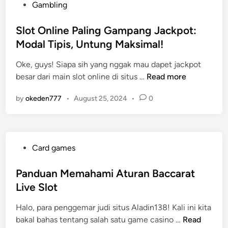
l
P
Gambling
t
r
i
o
S
:
n
s
Slot Online Paling Gampang Jackpot:
l
I
e
t
Modal Tipis, Untung Maksimal!
o
n
B
e
t
i
i
Oke, guys! Siapa sih yang nggak mau dapet jackpot
d
O
R
k
S
besar dari main slot online di situs …
Read more
i
n
a
i
l
n
l
h
by
okeden777
•
August 25, 2024
n
•
0
o
i
a
H
t
n
s
i
O
e
i
d
n
y
a
P
Card games
u
l
a
n
o
p
i
n
y
s
Panduan Memahami Aturan Baccarat
M
n
g
a
t
e
Live Slot
e
M
B
e
w
P
e
i
Halo, para penggemar judi situs Aladin138! Kali ini kita
d
a
a
n
a
P
bakal bahas tentang salah satu game casino …
Read
i
h
l
g