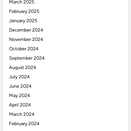
March 2025
February 2025
January 2025
December 2024
November 2024
October 2024
September 2024
August 2024
July 2024
June 2024
May 2024
April 2024
March 2024
February 2024