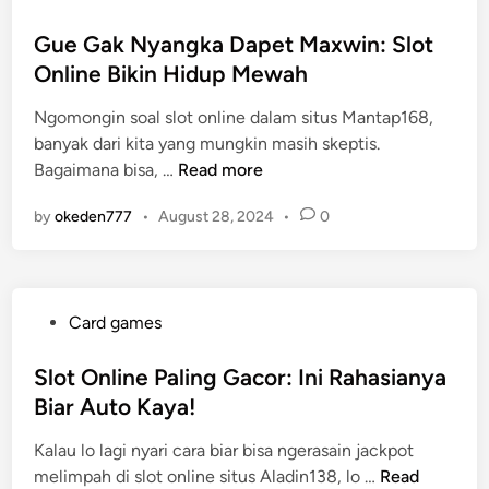
o
s
Gue Gak Nyangka Dapet Maxwin: Slot
t
Online Bikin Hidup Mewah
e
Ngomongin soal slot online dalam situs Mantap168,
d
banyak dari kita yang mungkin masih skeptis.
i
G
Bagaimana bisa, …
Read more
n
u
by
okeden777
•
August 28, 2024
•
0
e
G
a
k
P
Card games
N
o
y
s
Slot Online Paling Gacor: Ini Rahasianya
a
t
Biar Auto Kaya!
n
e
g
Kalau lo lagi nyari cara biar bisa ngerasain jackpot
d
k
S
melimpah di slot online situs Aladin138, lo …
Read
i
a