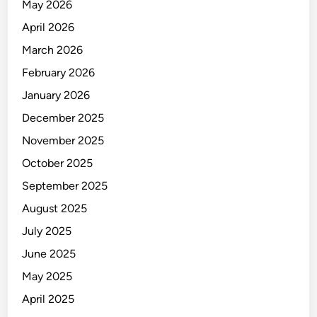
May 2026
T
April 2026
e
March 2026
r
l
February 2026
u
January 2026
p
December 2025
a
k
November 2025
a
October 2025
n
September 2025
!
August 2025
July 2025
June 2025
May 2025
April 2025