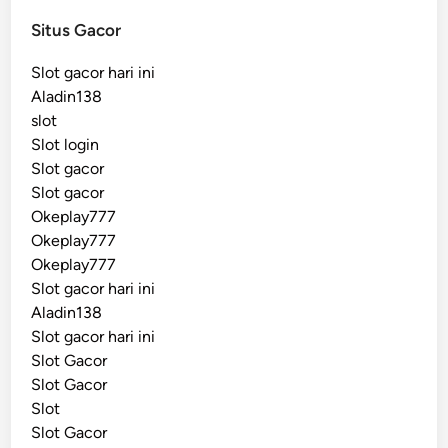
e
n
n
i
r
r
Situs Gacor
M
e
n
b
l
e
1
a
Slot gacor hari ini
u
m
3
r
Aladin138
A
u
8
u
slot
n
a
:
d
Slot login
d
s
P
a
Slot gacor
a
k
i
n
Slot gacor
K
a
l
P
Okeplay777
e
n
i
e
Okeplay777
t
d
h
n
Okeplay777
a
i
a
g
Slot gacor hari ini
h
O
n
a
Aladin138
u
k
T
l
Slot gacor hari ini
i
e
e
a
Slot Gacor
?
P
r
m
Slot Gacor
l
b
a
Slot
a
a
n
Slot Gacor
y
i