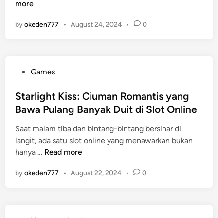
r
a
more
n
i
u
A
n
n
b
by
okeden777
•
August 24, 2024
•
0
u
d
g
a
t
u
G
h
o
a
a
N
K
n
m
a
P
Games
a
M
p
s
o
y
e
a
i
s
Starlight Kiss: Ciuman Romantis yang
a
m
n
b
t
!
Bawa Pulang Banyak Duit di Slot Online
a
g
:
e
h
J
N
Saat malam tiba dan bintang-bintang bersinar di
d
a
a
i
langit, ada satu slot online yang menawarkan bukan
i
m
c
k
S
hanya …
Read more
n
i
k
m
t
A
p
by
okeden777
a
•
August 22, 2024
•
0
a
t
o
t
r
u
t
n
l
r
:
y
i
a
M