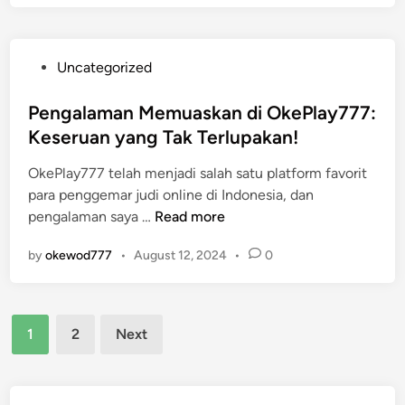
m
a
k
n
a
d
e
y
i
i
p
a
P
Uncategorized
n
n
l
k
o
a
1
a
D
s
Pengalaman Memuaskan di OkePlay777:
n
3
y
u
t
Keseruan yang Tak Terlupakan!
P
8
7
i
e
o
:
7
OkePlay777 telah menjadi salah satu platform favorit
t
d
p
T
7
para penggemar judi online di Indonesia, dan
d
i
u
e
:
P
pengalaman saya …
i
Read more
n
l
k
A
e
S
e
n
p
by
okewod777
•
August 12, 2024
•
0
n
l
r
o
a
g
o
d
l
y
a
t
i
o
a
Posts
l
O
A
1
2
Next
g
n
a
n
pagination
l
i
g
m
l
a
T
P
a
i
d
e