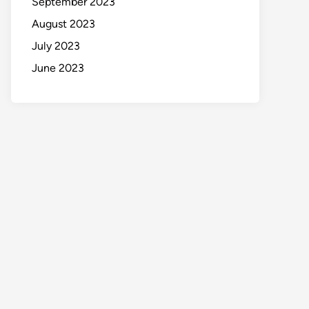
September 2023
August 2023
July 2023
June 2023