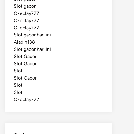
Slot gacor
Okeplay777
Okeplay777
Okeplay777
Slot gacor hari ini
Aladin138
Slot gacor hari ini
Slot Gacor
Slot Gacor
Slot
Slot Gacor
Slot
Slot
Okeplay777