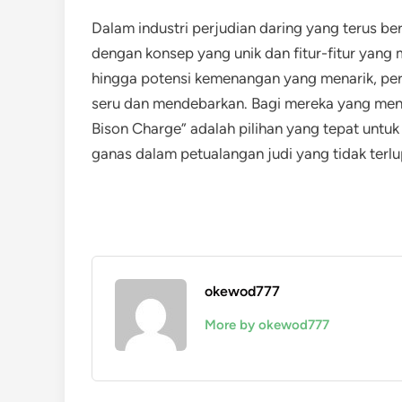
Dalam industri perjudian daring yang terus be
dengan konsep yang unik dan fitur-fitur yang 
hingga potensi kemenangan yang menarik, pe
seru dan mendebarkan. Bagi mereka yang menca
Bison Charge” adalah pilihan yang tepat untu
ganas dalam petualangan judi yang tidak terl
okewod777
More by okewod777