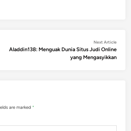
Next
Next Article
article:
Aladdin138: Menguak Dunia Situs Judi Online
yang Mengasyikkan
ields are marked
*