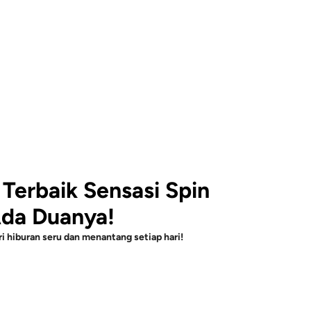
 Terbaik Sensasi Spin
da Duanya!
 hiburan seru dan menantang setiap hari!