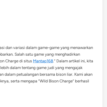
ovasi dan variasi dalam game-game yang menawarkan
barkan. Salah satu game yang menghadirkan
on Charge di situs
Mantap168
.” Dalam artikel ini, kita
 lebih dalam tentang game judi yang mengajak
an dalam petualangan bersama bison liar. Kami akan
iknya, serta mengapa “Wild Bison Charge” berhasil