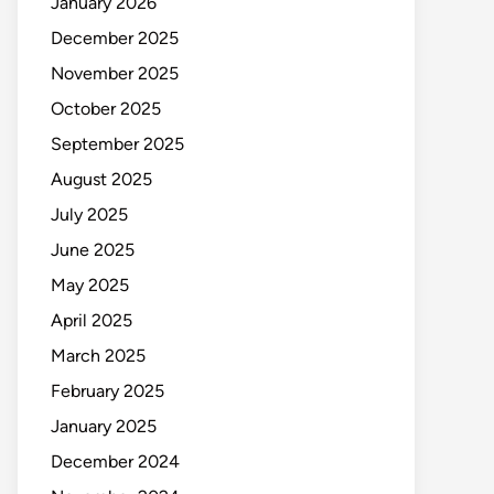
January 2026
December 2025
November 2025
October 2025
September 2025
August 2025
July 2025
June 2025
May 2025
April 2025
March 2025
February 2025
January 2025
December 2024