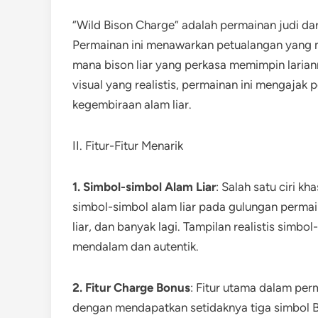
“Wild Bison Charge” adalah permainan judi da
Permainan ini menawarkan petualangan yang m
mana bison liar yang perkasa memimpin laria
visual yang realistis, permainan ini mengaja
kegembiraan alam liar.
II. Fitur-Fitur Menarik
1. Simbol-simbol Alam Liar
: Salah satu ciri 
simbol-simbol alam liar pada gulungan permai
liar, dan banyak lagi. Tampilan realistis sim
mendalam dan autentik.
2. Fitur Charge Bonus
: Fitur utama dalam perm
dengan mendapatkan setidaknya tiga simbol Bon