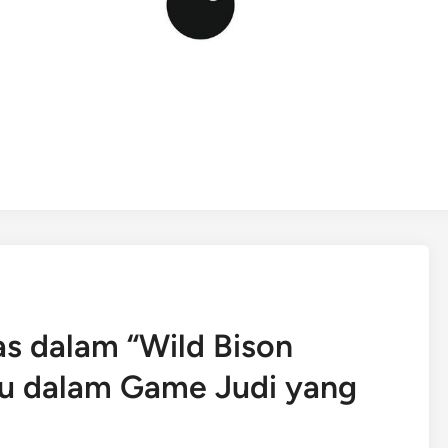
s dalam “Wild Bison
ru dalam Game Judi yang