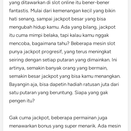
yang ditawarkan di slot online itu bener-bener
fantastis. Mulai dari kemenangan kecil yang bikin
hati senang, sampai jackpot besar yang bisa
mengubah hidup kamu. Ada yang bilang, jackpot
itu cuma mimpi belaka, tapi kalau kamu nggak
mencoba, bagaimana tahu? Beberapa mesin slot
punya jackpot progresif, yang terus meningkat
seiring dengan setiap putaran yang dimainkan. Ini
artinya, semakin banyak orang yang bermain,
semakin besar jackpot yang bisa kamu menangkan.
Bayangin aja, bisa dapetin hadiah ratusan juta dari
satu putaran yang beruntung. Siapa yang gak
pengen itu?
Gak cuma jackpot, beberapa permainan juga
menawarkan bonus yang super menarik. Ada mesin