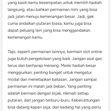
yang kasih kamu kesempatan untuk memilih hadiah
langsung, atau bahkan permainan mini yang bisa
jadi jalan menuju kemenangan besar. Jadi, gak
cuma andalkan putaran biasa, kamu juga bisa
dapat peluang lain yang bisa menggandakan
kemenangan kamu.
Tapi, seperti permainan lainnya, bermain slot online
juga butuh pengelolaan yang baik. Jangan asal gas
terus dan berharap menang. Meski hadiah besar
menggiurkan, penting banget untuk mengatur
modal dan menetapkan batasan. Jangan sampai
permainan ini malah jadi beban. Yang penting
adalah bermain dengan bijak, nikmati setiap
putaran, dan jangan terburu-buru. Keberuntungan
bisa datang kapan saja, dan kadang hal yang perlu