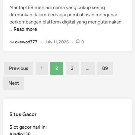
t
o
a
a
Mantap168 menjadi nama yang cukup sering
e
n
n
p
ditemukan dalam berbagai pembahasan mengenai
d
s
P
M
perkembangan platform digital yang mengutamakan
i
i
l
o
T
…
Read more
n
f
a
m
e
B
t
e
by
okewod777
•
July 11, 2026
•
0
m
i
f
n
p
k
o
a
i
r
Posts
t
n
Previous
1
2
3
…
89
m
P
pagination
P
M
i
e
Next
o
l
n
d
i
g
e
h
a
r
a
l
n
Situs Gacor
n
a
U
m
Slot gacor hari ini
t
a
Aladin138