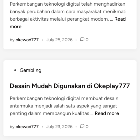
Perkembangan teknologi digital telah menghadirkan
e
banyak perubahan dalam cara masyarakat menikmati
d
R
berbagai aktivitas melalui perangkat modern. …
Read
i
a
more
n
s
by
okewod777
•
July 25, 2026
•
0
a
S
u
k
P
Gambling
a
o
B
s
Desain Mudah Digunakan di Okeplay777
e
t
r
Perkembangan teknologi digital membuat desain
e
t
antarmuka menjadi salah satu aspek yang sangat
d
a
D
penting dalam membangun kualitas …
Read more
i
m
e
n
b
by
okewod777
•
July 23, 2026
•
0
s
a
a
h