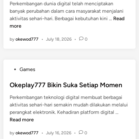
p
Perkembangan dunia digital telah menciptakan
e
m
l
banyak perubahan dalam cara masyarakat menjalani
d
p
a
M
aktivitas sehari-hari. Berbagai kebutuhan kini …
Read
i
i
y
e
more
n
l
7
w
a
7
by
okewod777
•
July 18, 2026
•
0
a
n
7
r
D
n
i
a
g
P
Games
i
i
o
S
t
s
Okeplay777 Bikin Suka Setiap Momen
e
a
t
t
l
Perkembangan teknologi digital membuat berbagai
e
i
A
aktivitas sehari-hari semakin mudah dilakukan melalui
d
a
l
O
perangkat elektronik. Kehadiran platform digital …
i
p
a
k
Read more
n
K
d
e
a
i
by
okewod777
•
July 16, 2026
•
0
p
r