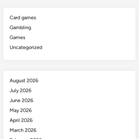
Card games
Gambling
Games
Uncategorized
August 2026
July 2026
June 2026
May 2026
April 2026
March 2026