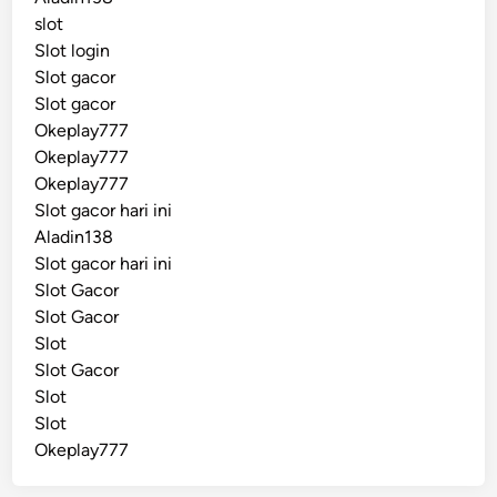
a
n
slot
m
L
Slot login
a
e
Slot gacor
d
b
Slot gacor
i
i
Okeplay777
M
h
Okeplay777
a
S
Okeplay777
n
e
Slot gacor hari ini
t
r
Aladin138
a
u
Slot gacor hari ini
p
Slot Gacor
1
Slot Gacor
6
Slot
8
Slot Gacor
Slot
Slot
Okeplay777