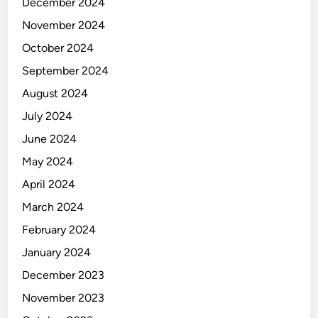
December 2024
November 2024
October 2024
September 2024
August 2024
July 2024
June 2024
May 2024
April 2024
March 2024
February 2024
January 2024
December 2023
November 2023