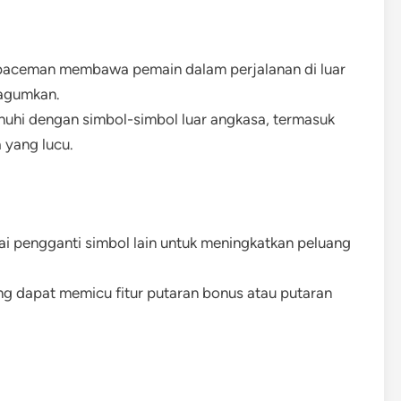
aceman membawa pemain dalam perjalanan di luar
gagumkan.
uhi dengan simbol-simbol luar angkasa, termasuk
 yang lucu.
i pengganti simbol lain untuk meningkatkan peluang
g dapat memicu fitur putaran bonus atau putaran