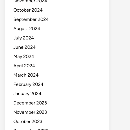
November 2024
October 2024
September 2024
August 2024
July 2024
June 2024
May 2024
April 2024
March 2024
February 2024
January 2024
December 2023
November 2023
October 2023