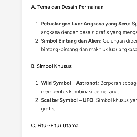
A. Tema dan Desain Permainan
Petualangan Luar Angkasa yang Seru:
Sp
angkasa dengan desain grafis yang men
Simbol Bintang dan Alien:
Gulungan dipen
bintang-bintang dan makhluk luar angkasa
B. Simbol Khusus
Wild Symbol – Astronot:
Berperan sebaga
membentuk kombinasi pemenang.
Scatter Symbol – UFO:
Simbol khusus yan
gratis.
C. Fitur-Fitur Utama