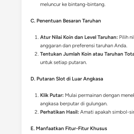
meluncur ke bintang-bintang.
C. Penentuan Besaran Taruhan
Atur Nilai Koin dan Level Taruhan:
Pilih n
anggaran dan preferensi taruhan Anda.
Tentukan Jumlah Koin atau Taruhan Tota
untuk setiap putaran.
D. Putaran Slot di Luar Angkasa
Klik Putar:
Mulai permainan dengan meneka
angkasa berputar di gulungan.
Perhatikan Hasil:
Amati apakah simbol-si
E. Manfaatkan Fitur-Fitur Khusus