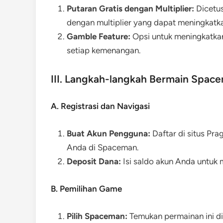
Putaran Gratis dengan Multiplier:
Dicetus
dengan multiplier yang dapat meningkat
Gamble Feature:
Opsi untuk meningkatkan
setiap kemenangan.
III. Langkah-langkah Bermain Spac
A. Registrasi dan Navigasi
Buat Akun Pengguna:
Daftar di situs Pr
Anda di Spaceman.
Deposit Dana:
Isi saldo akun Anda untuk 
B. Pemilihan Game
Pilih Spaceman:
Temukan permainan ini di 