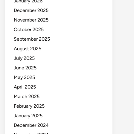
January 2026
December 2025
November 2025
October 2025
September 2025
August 2025
July 2025
June 2025
May 2025
April 2025
March 2025
February 2025
January 2025
December 2024