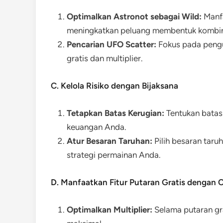
Optimalkan Astronot sebagai Wild:
Manfa
meningkatkan peluang membentuk kombi
Pencarian UFO Scatter:
Fokus pada pengu
gratis dan multiplier.
C. Kelola Risiko dengan Bijaksana
Tetapkan Batas Kerugian:
Tentukan batas 
keuangan Anda.
Atur Besaran Taruhan:
Pilih besaran tar
strategi permainan Anda.
D. Manfaatkan Fitur Putaran Gratis dengan 
Optimalkan Multiplier:
Selama putaran gr