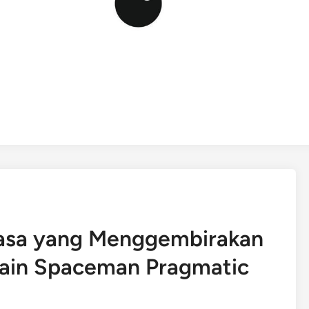
kasa yang Menggembirakan
ain Spaceman Pragmatic