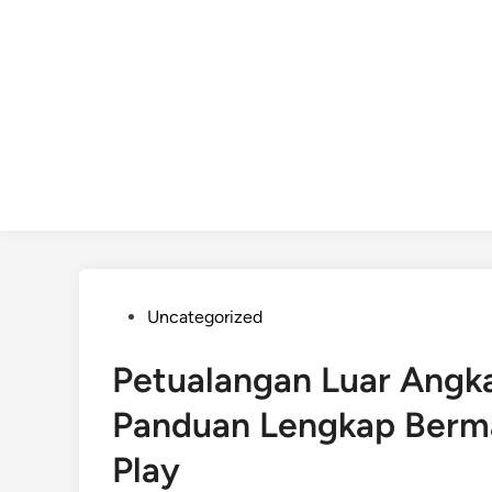
Posted
Uncategorized
in
Petualangan Luar Ang
Panduan Lengkap Berm
Play