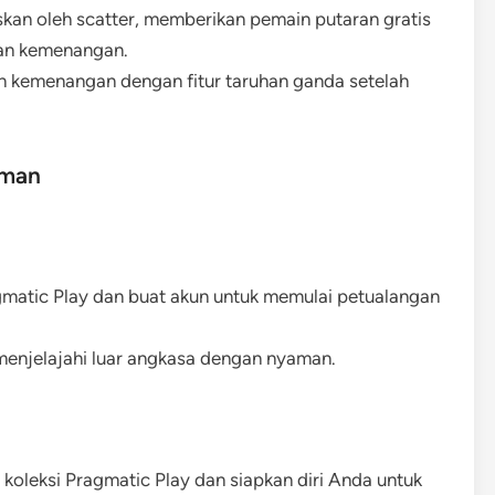
kan oleh scatter, memberikan pemain putaran gratis
kan kemenangan.
 kemenangan dengan fitur taruhan ganda setelah
eman
agmatic Play dan buat akun untuk memulai petualangan
menjelajahi luar angkasa dengan nyaman.
koleksi Pragmatic Play dan siapkan diri Anda untuk