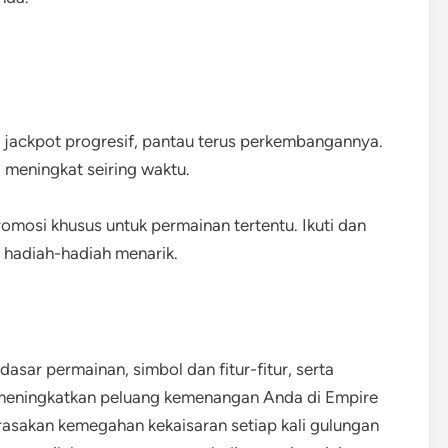
 jackpot progresif, pantau terus perkembangannya.
 meningkat seiring waktu.
mosi khusus untuk permainan tertentu. Ikuti dan
 hadiah-hadiah menarik.
ar permainan, simbol dan fitur-fitur, serta
 meningkatkan peluang kemenangan Anda di Empire
rasakan kemegahan kekaisaran setiap kali gulungan