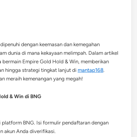
g dipenuhi dengan keemasan dan kemegahan
am dunia di mana kekayaan melimpah. Dalam artikel
ra bermain Empire Gold Hold & Win, memberikan
 hingga strategi tingkat lanjut di
mantap168
.
 dan meraih kemenangan yang megah!
Hold & Win di BNG
 platform BNG. Isi formulir pendaftaran dengan
n akun Anda diverifikasi.