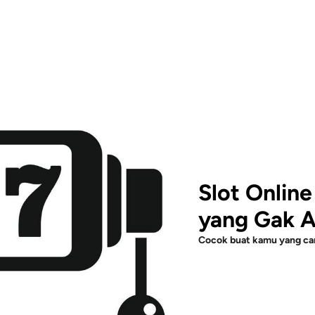
Slot Online
yang Gak A
Cocok buat kamu yang cari