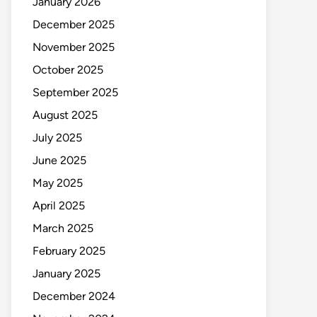
January 2026
December 2025
November 2025
October 2025
September 2025
August 2025
July 2025
June 2025
May 2025
April 2025
March 2025
February 2025
January 2025
December 2024