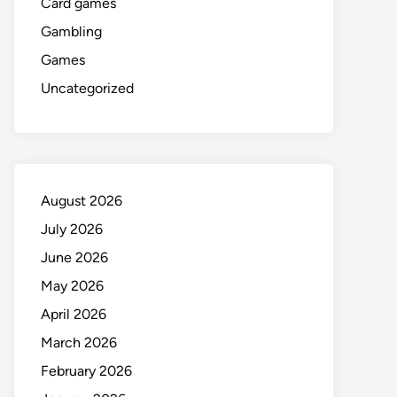
Card games
Gambling
Games
Uncategorized
August 2026
July 2026
June 2026
May 2026
April 2026
March 2026
February 2026