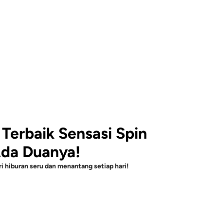
 Terbaik Sensasi Spin
da Duanya!
 hiburan seru dan menantang setiap hari!