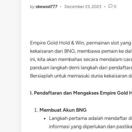
by
okewod777
•
December 23, 2023
•
0
Empire Gold Hold & Win, permainan slot yan
kekaisaran dari BNG, membawa pemain ke dal
ini, kita akan membahas secara mendalam ca
panduan langkah demi langkah dari pendaftaran
Bersiaplah untuk memasuki dunia kekaisaran
I. Pendaftaran dan Mengakses Empire Gold 
Membuat Akun BNG
Langkah pertama adalah mendaftar di
informasi yang diperlukan dan pastika