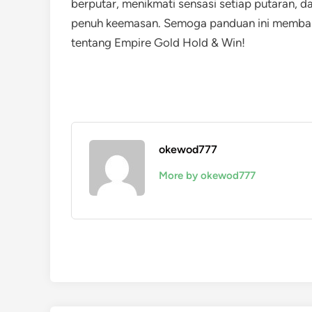
berputar, menikmati sensasi setiap putaran, 
penuh keemasan. Semoga panduan ini memban
tentang Empire Gold Hold & Win!
okewod777
More by okewod777