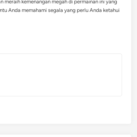
dan meraih kemenangan megah di permainan ini yang
tu Anda memahami segala yang perlu Anda ketahui