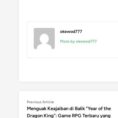
okewod777
More by okewod777
Post
Previous
Previous Article
article:
Menguak Keajaiban di Balik “Year of the
navigation
Dragon King”: Game RPG Terbaru yang