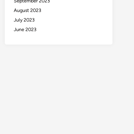
September 2023
August 2023
July 2023
June 2023