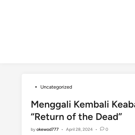
Posted
Uncategorized
in
Menggali Kembali Keab
“Return of the Dead”
by
okewod777
•
April 28, 2024
•
0