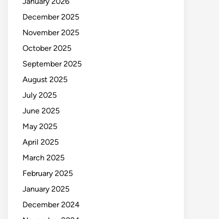
January 2026
December 2025
November 2025
October 2025
September 2025
August 2025
July 2025
June 2025
May 2025
April 2025
March 2025
February 2025
January 2025
December 2024