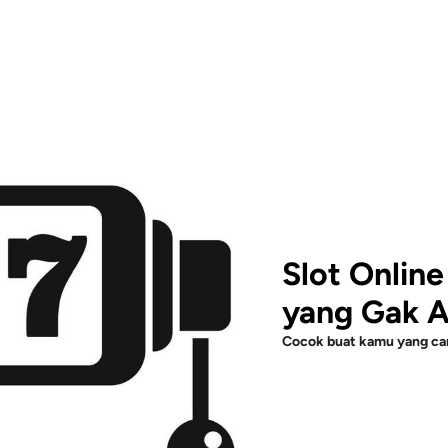
Slot Online
yang Gak A
Cocok buat kamu yang cari