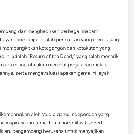
kembang dan menghadirkan berbagai macam
atu yang menonjol adalah permainan yang mengusung
li membangkitkan ketegangan dan ketakutan yang
e ini adalah “Return of the Dead,” yang telah menarik
 artikel ini, kita akan merunut perjalanan melalui
nnya, serta mengevaluasi apakah game ini layak
 dikembangkan oleh studio game independen yang
il inspirasi dari tema-tema horor klasik seperti
ikian, pengembang berusaha untuk menyajikan