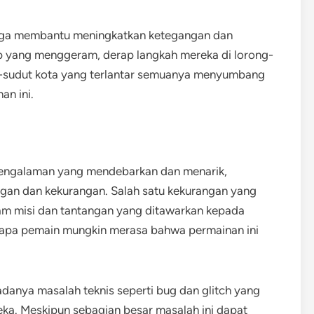
juga membantu meningkatkan ketegangan dan
p yang menggeram, derap langkah mereka di lorong-
ut-sudut kota yang terlantar semuanya menyumbang
n ini.
pengalaman yang mendebarkan dan menarik,
angan dan kekurangan. Salah satu kekurangan yang
lam misi dan tantangan yang ditawarkan kepada
rapa pemain mungkin merasa bahwa permainan ini
adanya masalah teknis seperti bug dan glitch yang
. Meskipun sebagian besar masalah ini dapat