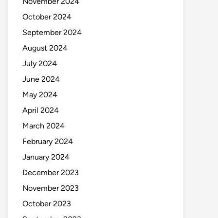
November 2024
October 2024
September 2024
August 2024
July 2024
June 2024
May 2024
April 2024
March 2024
February 2024
January 2024
December 2023
November 2023
October 2023