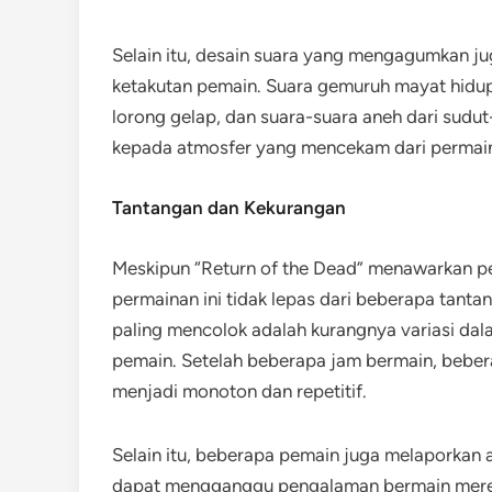
Selain itu, desain suara yang mengagumkan 
ketakutan pemain. Suara gemuruh mayat hidu
lorong gelap, dan suara-suara aneh dari sud
kepada atmosfer yang mencekam dari permaina
Tantangan dan Kekurangan
Meskipun “Return of the Dead” menawarkan 
permainan ini tidak lepas dari beberapa tant
paling mencolok adalah kurangnya variasi da
pemain. Setelah beberapa jam bermain, bebe
menjadi monoton dan repetitif.
Selain itu, beberapa pemain juga melaporkan 
dapat mengganggu pengalaman bermain mereka