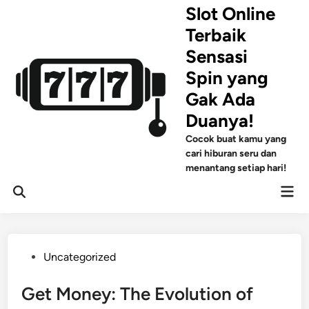
Skip
Slot Online
to
Terbaik
content
Sensasi
Spin yang
Gak Ada
Duanya!
Cocok buat kamu yang
cari hiburan seru dan
menantang setiap hari!
Mai
Men
Posted
Uncategorized
in
Get Money: The Evolution of