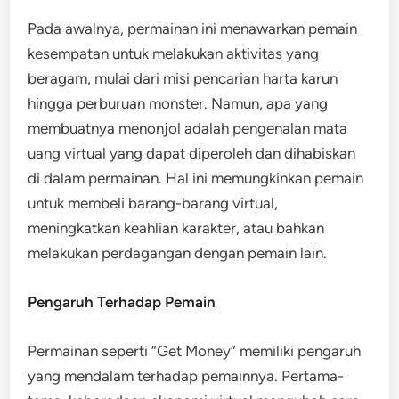
Pada awalnya, permainan ini menawarkan pemain
kesempatan untuk melakukan aktivitas yang
beragam, mulai dari misi pencarian harta karun
hingga perburuan monster. Namun, apa yang
membuatnya menonjol adalah pengenalan mata
uang virtual yang dapat diperoleh dan dihabiskan
di dalam permainan. Hal ini memungkinkan pemain
untuk membeli barang-barang virtual,
meningkatkan keahlian karakter, atau bahkan
melakukan perdagangan dengan pemain lain.
Pengaruh Terhadap Pemain
Permainan seperti “Get Money” memiliki pengaruh
yang mendalam terhadap pemainnya. Pertama-