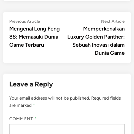
Post
Previous
Nex
Previous Article
Next Article
article:
artic
Mengenal Long Feng
Memperkenalkan
navigation
88: Memasuki Dunia
Luxury Golden Panther:
Game Terbaru
Sebuah Inovasi dalam
Dunia Game
Leave a Reply
Your email address will not be published.
Required fields
are marked
*
COMMENT
*