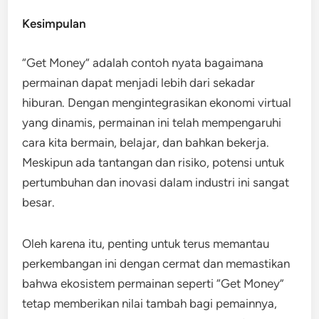
Kesimpulan
“Get Money” adalah contoh nyata bagaimana
permainan dapat menjadi lebih dari sekadar
hiburan. Dengan mengintegrasikan ekonomi virtual
yang dinamis, permainan ini telah mempengaruhi
cara kita bermain, belajar, dan bahkan bekerja.
Meskipun ada tantangan dan risiko, potensi untuk
pertumbuhan dan inovasi dalam industri ini sangat
besar.
Oleh karena itu, penting untuk terus memantau
perkembangan ini dengan cermat dan memastikan
bahwa ekosistem permainan seperti “Get Money”
tetap memberikan nilai tambah bagi pemainnya,