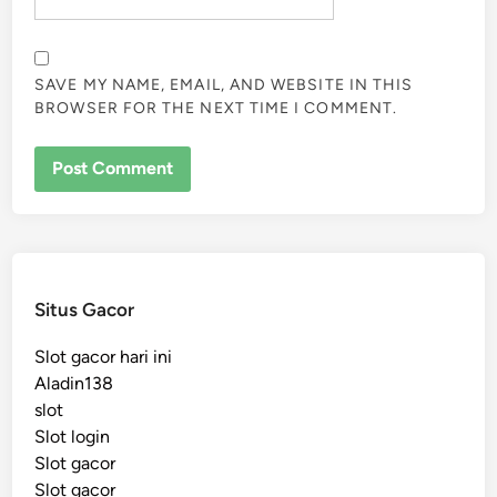
SAVE MY NAME, EMAIL, AND WEBSITE IN THIS
BROWSER FOR THE NEXT TIME I COMMENT.
Situs Gacor
Slot gacor hari ini
Aladin138
slot
Slot login
Slot gacor
Slot gacor