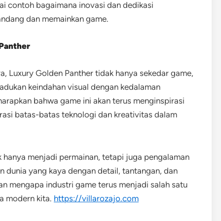
gai contoh bagaimana inovasi dan dedikasi
andang dan memainkan game.
Panther
, Luxury Golden Panther tidak hanya sekedar game,
madukan keindahan visual dengan kedalaman
harapkan bahwa game ini akan terus menginspirasi
si batas-batas teknologi dan kreativitas dalam
k hanya menjadi permainan, tetapi juga pengalaman
 dunia yang kaya dengan detail, tantangan, dan
n mengapa industri game terus menjadi salah satu
a modern kita.
https://villarozajo.com