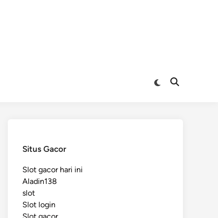
Situs Gacor
Slot gacor hari ini
Aladin138
slot
Slot login
Slot gacor