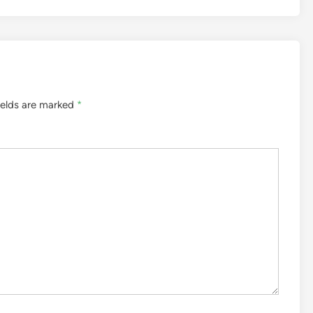
ields are marked
*