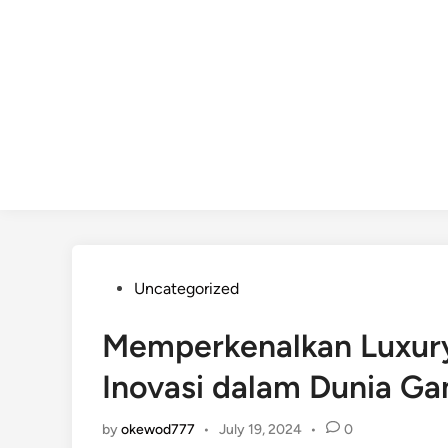
Posted
Uncategorized
in
Memperkenalkan Luxury
Inovasi dalam Dunia G
by
okewod777
•
July 19, 2024
•
0