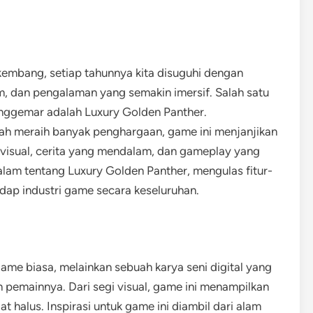
kembang, setiap tahunnya kita disuguhi dengan
, dan pengalaman yang semakin imersif. Salah satu
nggemar adalah Luxury Golden Panther.
ah meraih banyak penghargaan, game ini menjanjikan
isual, cerita yang mendalam, dan gameplay yang
alam tentang Luxury Golden Panther, mengulas fitur-
adap industri game secara keseluruhan.
ame biasa, melainkan sebuah karya seni digital yang
 pemainnya. Dari segi visual, game ini menampilkan
 halus. Inspirasi untuk game ini diambil dari alam