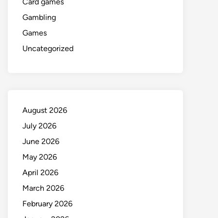
Card games
Gambling
Games
Uncategorized
August 2026
July 2026
June 2026
May 2026
April 2026
March 2026
February 2026