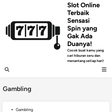
Skip
Slot Online
to
Terbaik
content
Sensasi
Spin yang
Gak Ada
Duanya!
Cocok buat kamu yang
cari hiburan seru dan
menantang setiap hari!
Mai
Men
Gambling
P
Gambling