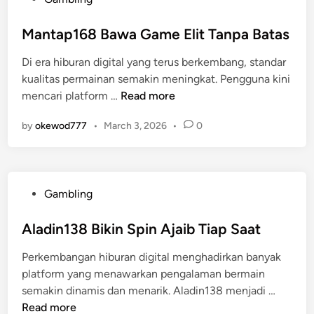
7
P
n
o
7
u
s
Mantap168 Bawa Game Elit Tanpa Batas
7
t
t
D
a
Di era hiburan digital yang terus berkembang, standar
e
u
r
kualitas permainan semakin meningkat. Pengguna kini
d
n
a
M
mencari platform …
Read more
i
i
n
a
n
a
P
by
okewod777
•
March 3, 2026
•
0
n
G
a
t
a
l
a
m
i
p
e
n
P
Gambling
1
P
g
o
6
e
S
s
Aladin138 Bikin Spin Ajaib Tiap Saat
8
n
e
t
B
u
Perkembangan hiburan digital menghadirkan banyak
r
e
a
h
platform yang menawarkan pengalaman bermain
u
d
w
K
A
semakin dinamis dan menarik. Aladin138 menjadi …
i
a
e
l
Read more
n
G