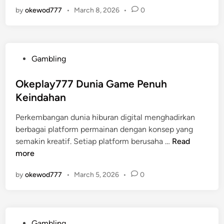
l
n
y
by
okewod777
•
March 8, 2026
•
0
a
g
7
d
G
7
i
a
7
n
m
P
Gambling
1
e
o
3
P
s
Okeplay777 Dunia Game Penuh
8
a
t
Keindahan
B
l
e
a
i
Perkembangan dunia hiburan digital menghadirkan
d
w
n
berbagai platform permainan dengan konsep yang
i
a
g
O
semakin kreatif. Setiap platform berusaha …
Read
n
S
K
k
more
e
e
e
n
k
by
okewod777
•
March 5, 2026
•
0
p
s
i
l
a
n
a
s
i
y
i
a
P
Gambling