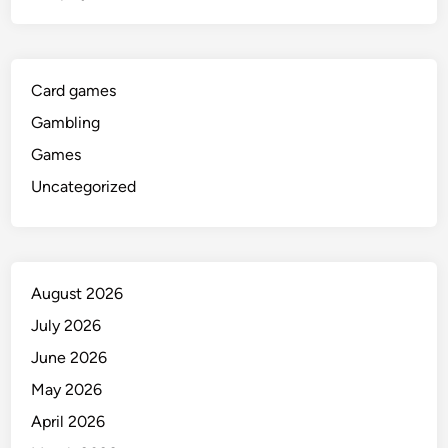
n
Card games
Gambling
Games
Uncategorized
August 2026
July 2026
June 2026
May 2026
April 2026