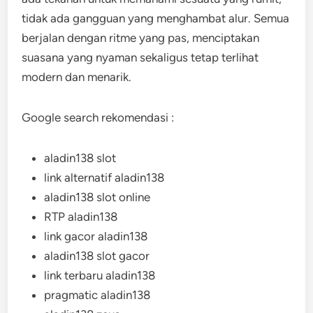
tidak ada gangguan yang menghambat alur. Semua
berjalan dengan ritme yang pas, menciptakan
suasana yang nyaman sekaligus tetap terlihat
modern dan menarik.
Google search rekomendasi :
aladin138 slot
link alternatif aladin138
aladin138 slot online
RTP aladin138
link gacor aladin138
aladin138 slot gacor
link terbaru aladin138
pragmatic aladin138