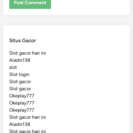
Situs Gacor
Slot gacor hari ini
Aladin138
slot
Slot login
Slot gacor
Slot gacor
Okeplay777
Okeplay777
Okeplay777
Slot gacor hari ini
Aladin138
Slot gacor hari ini