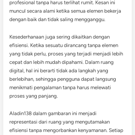
profesional tanpa harus terlihat rumit. Kesan ini
muncul secara alami ketika semua elemen bekerja
dengan baik dan tidak saling mengganggu.
Kesederhanaan juga sering dikaitkan dengan
efisiensi. Ketika sesuatu dirancang tanpa elemen
yang tidak perlu, proses yang terjadi menjadi lebih
cepat dan lebih mudah dipahami. Dalam ruang
digital, hal ini berarti tidak ada langkah yang
berlebihan, sehingga pengguna dapat langsung
menikmati pengalaman tanpa harus melewati
proses yang panjang.
Aladin138 dalam gambaran ini menjadi
representasi dari ruang yang mengutamakan
efisiensi tanpa mengorbankan kenyamanan. Setiap