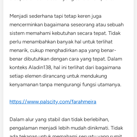
Menjadi sederhana tapi tetap keren juga
mencerminkan bagaimana seseorang atau sebuah
sistem memahami kebutuhan secara tepat. Tidak
perlu menambahkan banyak hal untuk terlihat
menarik, cukup menghadirkan apa yang benar-
benar dibutuhkan dengan cara yang tepat. Dalam
konteks Aladin138, hal ini terlihat dari bagaimana
setiap elemen dirancang untuk mendukung
kenyamanan tanpa mengurangi fungsi utamanya.
https://www.palscity.com/farahmeira
Dalam alur yang stabil dan tidak berlebihan,
pengalaman menjadi lebih mudah dinikmati. Tidak
ada tekanan untuk memahami sesuatu yang rumit,