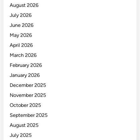
August 2026
July 2026
June 2026
May 2026
April 2026
March 2026
February 2026
January 2026
December 2025
November 2025
October 2025
September 2025
August 2025
July 2025