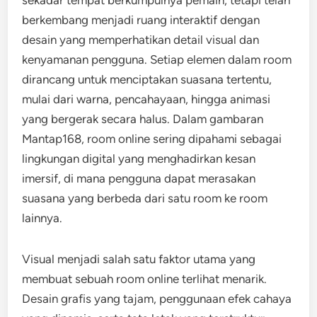
sekadar tempat berkumpulnya pemain, tetapi telah
berkembang menjadi ruang interaktif dengan
desain yang memperhatikan detail visual dan
kenyamanan pengguna. Setiap elemen dalam room
dirancang untuk menciptakan suasana tertentu,
mulai dari warna, pencahayaan, hingga animasi
yang bergerak secara halus. Dalam gambaran
Mantap168, room online sering dipahami sebagai
lingkungan digital yang menghadirkan kesan
imersif, di mana pengguna dapat merasakan
suasana yang berbeda dari satu room ke room
lainnya.
Visual menjadi salah satu faktor utama yang
membuat sebuah room online terlihat menarik.
Desain grafis yang tajam, penggunaan efek cahaya