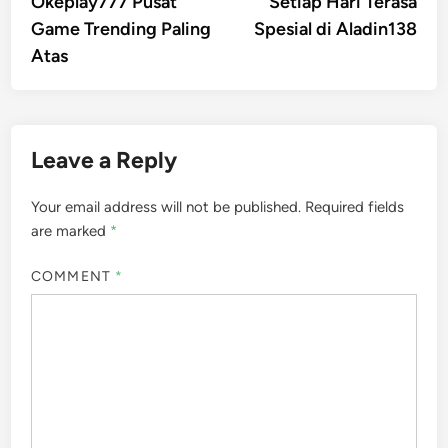
Okeplay777 Pusat
Setiap Hari Terasa
navigation
Game Trending Paling
Spesial di Aladin138
Atas
Leave a Reply
Your email address will not be published.
Required fields
are marked
*
COMMENT
*