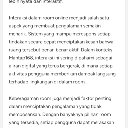
lebih nyata dan interaktif.
Interaksi dalam room online menjadi salah satu
aspek yang membuat pengalaman semakin
menarik. Sistem yang mampu merespons setiap
tindakan secara cepat menciptakan kesan bahwa
ruang tersebut benar-benar aktif. Dalam konteks
Mantap168, interaksi ini sering dipahami sebagai
aliran digital yang terus bergerak, di mana setiap
aktivitas pengguna memberikan dampak langsung
terhadap lingkungan di dalam room.
Keberagaman room juga menjadi faktor penting
dalam menciptakan pengalaman yang tidak
membosankan. Dengan banyaknya pilihan room
yang tersedia, setiap pengguna dapat merasakan