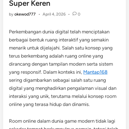
Super Keren
by
okewod777
•
April 4, 2026
•
0
Perkembangan dunia digital telah menciptakan
berbagai bentuk ruang interaktif yang semakin
menarik untuk dijelajahi. Salah satu konsep yang
terus berkembang adalah ruang online yang
dirancang dengan tampilan modern serta sistem
yang responsif. Dalam konteks ini,
Mantap168
sering digambarkan sebagai salah satu ruang
digital yang menghadirkan pengalaman visual dan
interaksi yang unik, terutama melalui konsep room
online yang terasa hidup dan dinamis.
Room online dalam dunia game modern tidak lagi