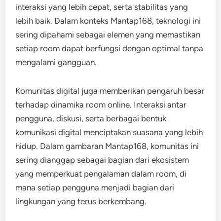
interaksi yang lebih cepat, serta stabilitas yang
lebih baik. Dalam konteks Mantap168, teknologi ini
sering dipahami sebagai elemen yang memastikan
setiap room dapat berfungsi dengan optimal tanpa
mengalami gangguan.
Komunitas digital juga memberikan pengaruh besar
terhadap dinamika room online. Interaksi antar
pengguna, diskusi, serta berbagai bentuk
komunikasi digital menciptakan suasana yang lebih
hidup. Dalam gambaran Mantap168, komunitas ini
sering dianggap sebagai bagian dari ekosistem
yang memperkuat pengalaman dalam room, di
mana setiap pengguna menjadi bagian dari
lingkungan yang terus berkembang.