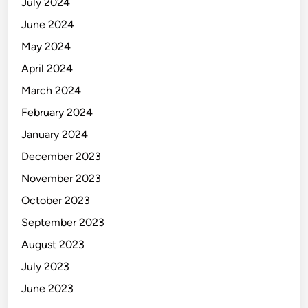
July 2024
June 2024
May 2024
April 2024
March 2024
February 2024
January 2024
December 2023
November 2023
October 2023
September 2023
August 2023
July 2023
June 2023