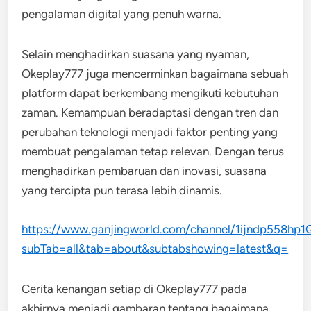
pengalaman digital yang penuh warna.
Selain menghadirkan suasana yang nyaman,
Okeplay777 juga mencerminkan bagaimana sebuah
platform dapat berkembang mengikuti kebutuhan
zaman. Kemampuan beradaptasi dengan tren dan
perubahan teknologi menjadi faktor penting yang
membuat pengalaman tetap relevan. Dengan terus
menghadirkan pembaruan dan inovasi, suasana
yang tercipta pun terasa lebih dinamis.
https://www.ganjingworld.com/channel/1ijndp558hp1
subTab=all&tab=about&subtabshowing=latest&q=
Cerita kenangan setiap di Okeplay777 pada
akhirnya menjadi gambaran tentang bagaimana