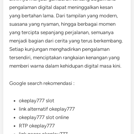
pengalaman digital dapat meninggalkan kesan
yang bertahan lama. Dari tampilan yang modern,
suasana yang nyaman, hingga berbagai momen
yang tercipta sepanjang perjalanan, semuanya
menjadi bagian dari cerita yang terus berkembang.
Setiap kunjungan menghadirkan pengalaman
tersendiri, menciptakan rangkaian kenangan yang
memberi warna dalam kehidupan digital masa kini.
Google search rekomendasi :
okeplay777 slot
link alternatif okeplay777
okeplay777 slot online
RTP okeplay777