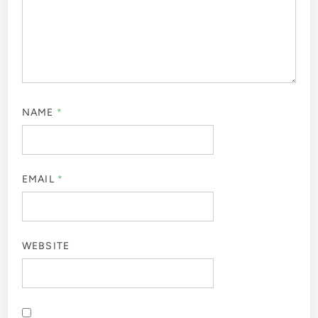
NAME
*
EMAIL
*
WEBSITE