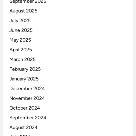
September 2025
August 2025
July 2025
June 2025
May 2025
April 2025
March 2025
February 2025
January 2025
December 2024
November 2024
October 2024
September 2024
August 2024