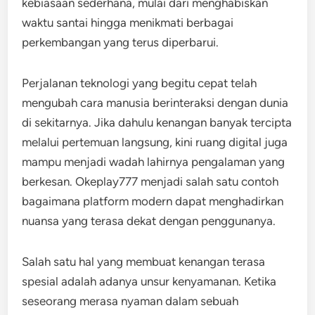
kebiasaan sederhana, mulai dari menghabiskan
waktu santai hingga menikmati berbagai
perkembangan yang terus diperbarui.
Perjalanan teknologi yang begitu cepat telah
mengubah cara manusia berinteraksi dengan dunia
di sekitarnya. Jika dahulu kenangan banyak tercipta
melalui pertemuan langsung, kini ruang digital juga
mampu menjadi wadah lahirnya pengalaman yang
berkesan. Okeplay777 menjadi salah satu contoh
bagaimana platform modern dapat menghadirkan
nuansa yang terasa dekat dengan penggunanya.
Salah satu hal yang membuat kenangan terasa
spesial adalah adanya unsur kenyamanan. Ketika
seseorang merasa nyaman dalam sebuah