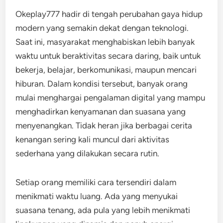
Okeplay777 hadir di tengah perubahan gaya hidup
modern yang semakin dekat dengan teknologi.
Saat ini, masyarakat menghabiskan lebih banyak
waktu untuk beraktivitas secara daring, baik untuk
bekerja, belajar, berkomunikasi, maupun mencari
hiburan. Dalam kondisi tersebut, banyak orang
mulai menghargai pengalaman digital yang mampu
menghadirkan kenyamanan dan suasana yang
menyenangkan. Tidak heran jika berbagai cerita
kenangan sering kali muncul dari aktivitas
sederhana yang dilakukan secara rutin.
Setiap orang memiliki cara tersendiri dalam
menikmati waktu luang. Ada yang menyukai
suasana tenang, ada pula yang lebih menikmati