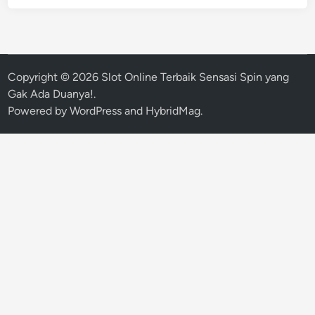
Copyright © 2026
Slot Online Terbaik Sensasi Spin yang
Gak Ada Duanya!
.
Powered by
WordPress
and
HybridMag
.