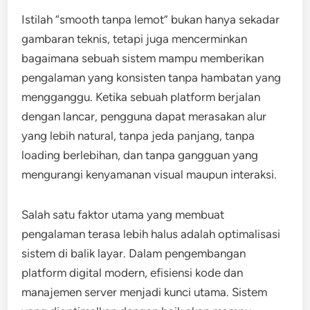
Istilah “smooth tanpa lemot” bukan hanya sekadar
gambaran teknis, tetapi juga mencerminkan
bagaimana sebuah sistem mampu memberikan
pengalaman yang konsisten tanpa hambatan yang
mengganggu. Ketika sebuah platform berjalan
dengan lancar, pengguna dapat merasakan alur
yang lebih natural, tanpa jeda panjang, tanpa
loading berlebihan, dan tanpa gangguan yang
mengurangi kenyamanan visual maupun interaksi.
Salah satu faktor utama yang membuat
pengalaman terasa lebih halus adalah optimalisasi
sistem di balik layar. Dalam pengembangan
platform digital modern, efisiensi kode dan
manajemen server menjadi kunci utama. Sistem