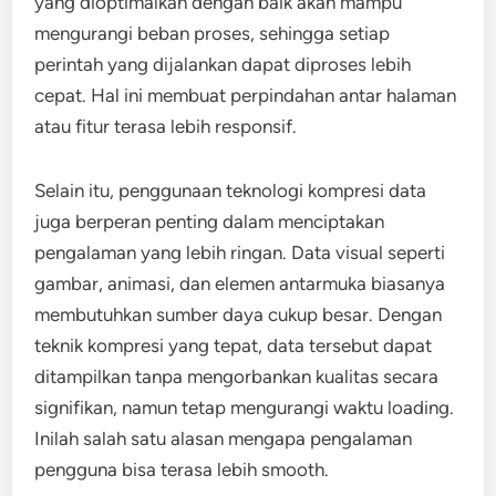
yang dioptimalkan dengan baik akan mampu
mengurangi beban proses, sehingga setiap
perintah yang dijalankan dapat diproses lebih
cepat. Hal ini membuat perpindahan antar halaman
atau fitur terasa lebih responsif.
Selain itu, penggunaan teknologi kompresi data
juga berperan penting dalam menciptakan
pengalaman yang lebih ringan. Data visual seperti
gambar, animasi, dan elemen antarmuka biasanya
membutuhkan sumber daya cukup besar. Dengan
teknik kompresi yang tepat, data tersebut dapat
ditampilkan tanpa mengorbankan kualitas secara
signifikan, namun tetap mengurangi waktu loading.
Inilah salah satu alasan mengapa pengalaman
pengguna bisa terasa lebih smooth.