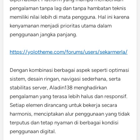
pengalaman tanpa lag dan tanpa hambatan teknis
memiliki nilai lebih di mata pengguna. Hal ini karena
kenyamanan menjadi prioritas utama dalam
penggunaan jangka panjang.
https://yolotheme.com/forums/users/sekarmerla/
Dengan kombinasi berbagai aspek seperti optimasi
sistem, desain ringan, navigasi sederhana, serta
stabilitas server, Aladin138 menghadirkan
pengalaman yang terasa lebih halus dan responsif.
Setiap elemen dirancang untuk bekerja secara
harmonis, menciptakan alur penggunaan yang tidak
terputus dan tetap nyaman di berbagai kondisi
penggunaan digital.