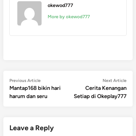
okewod777
More by okewod777
Post
Previous
Nex
Previous Article
Next Article
article:
artic
Mantap168 bikin hari
Cerita Kenangan
navigation
harum dan seru
Setiap di Okeplay777
Leave a Reply