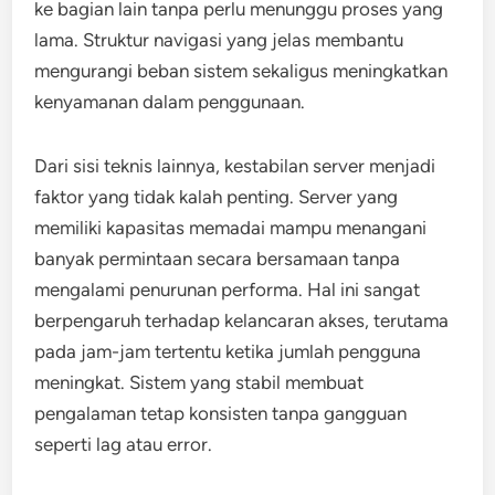
ke bagian lain tanpa perlu menunggu proses yang
lama. Struktur navigasi yang jelas membantu
mengurangi beban sistem sekaligus meningkatkan
kenyamanan dalam penggunaan.
Dari sisi teknis lainnya, kestabilan server menjadi
faktor yang tidak kalah penting. Server yang
memiliki kapasitas memadai mampu menangani
banyak permintaan secara bersamaan tanpa
mengalami penurunan performa. Hal ini sangat
berpengaruh terhadap kelancaran akses, terutama
pada jam-jam tertentu ketika jumlah pengguna
meningkat. Sistem yang stabil membuat
pengalaman tetap konsisten tanpa gangguan
seperti lag atau error.