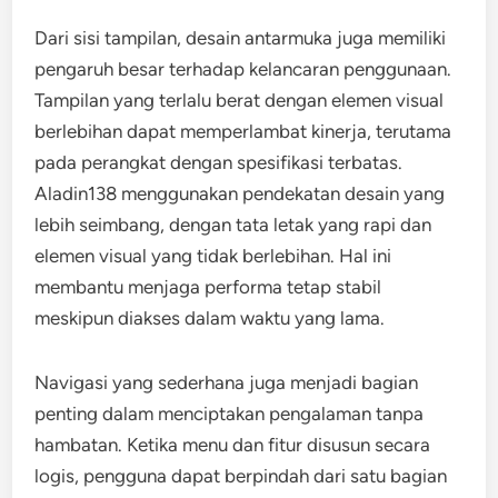
Dari sisi tampilan, desain antarmuka juga memiliki
pengaruh besar terhadap kelancaran penggunaan.
Tampilan yang terlalu berat dengan elemen visual
berlebihan dapat memperlambat kinerja, terutama
pada perangkat dengan spesifikasi terbatas.
Aladin138 menggunakan pendekatan desain yang
lebih seimbang, dengan tata letak yang rapi dan
elemen visual yang tidak berlebihan. Hal ini
membantu menjaga performa tetap stabil
meskipun diakses dalam waktu yang lama.
Navigasi yang sederhana juga menjadi bagian
penting dalam menciptakan pengalaman tanpa
hambatan. Ketika menu dan fitur disusun secara
logis, pengguna dapat berpindah dari satu bagian