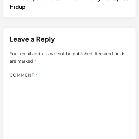
Hidup
Leave a Reply
Your email address will not be published.
Required fields
are marked
*
COMMENT
*