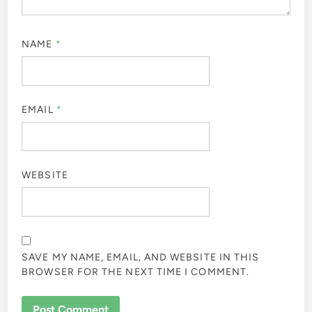
NAME
*
EMAIL
*
WEBSITE
SAVE MY NAME, EMAIL, AND WEBSITE IN THIS
BROWSER FOR THE NEXT TIME I COMMENT.