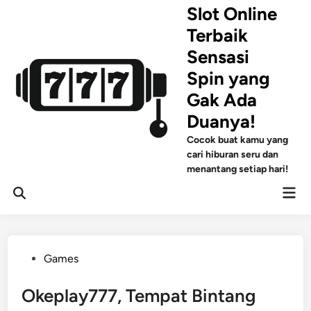
Skip
Slot Online
to
Terbaik
content
Sensasi
Spin yang
Gak Ada
Duanya!
Cocok buat kamu yang
cari hiburan seru dan
menantang setiap hari!
Mai
Men
Posted
Games
in
Okeplay777, Tempat Bintang