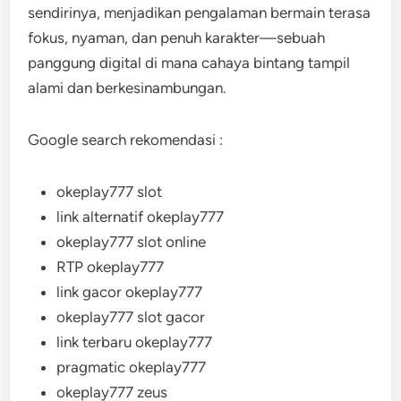
sendirinya, menjadikan pengalaman bermain terasa
fokus, nyaman, dan penuh karakter—sebuah
panggung digital di mana cahaya bintang tampil
alami dan berkesinambungan.
Google search rekomendasi :
okeplay777 slot
link alternatif okeplay777
okeplay777 slot online
RTP okeplay777
link gacor okeplay777
okeplay777 slot gacor
link terbaru okeplay777
pragmatic okeplay777
okeplay777 zeus