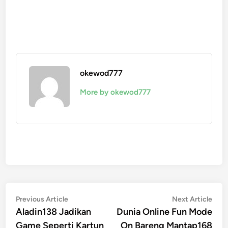
okewod777
More by okewod777
Post
Previous
Nex
Previous Article
Next Article
article:
artic
Aladin138 Jadikan
Dunia Online Fun Mode
navigation
Game Seperti Kartun
On Bareng Mantap168