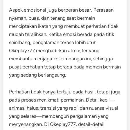
Aspek emosional juga berperan besar. Perasaan
nyaman, puas, dan tenang saat bermain
menciptakan ikatan yang membuat perhatian tidak
mudah teralihkan. Ketika emosi berada pada titik
seimbang, pengalaman terasa lebih utuh.
Okeplay777 menghadirkan atmosfer yang
membantu menjaga keseimbangan ini, sehingga
pusat perhatian tetap berada pada momen bermain
yang sedang berlangsung.
Perhatian tidak hanya tertuju pada hasil, tetapi juga
pada proses menikmati permainan. Detail kecil—
animasi halus, transisi yang rapi, dan nuansa visual
yang selaras—membangun pengalaman yang
menyenangkan. Di Okeplay777, detail-detail