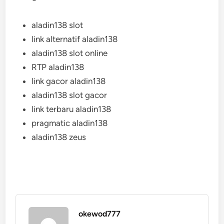
aladin138 slot
link alternatif aladin138
aladin138 slot online
RTP aladin138
link gacor aladin138
aladin138 slot gacor
link terbaru aladin138
pragmatic aladin138
aladin138 zeus
okewod777