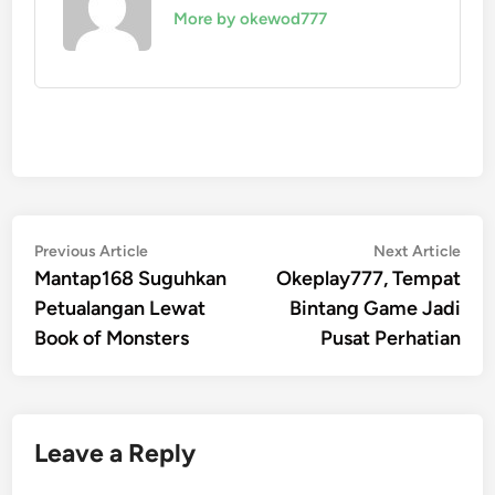
More by okewod777
Post
Previous
Nex
Previous Article
Next Article
article:
artic
Mantap168 Suguhkan
Okeplay777, Tempat
navigation
Petualangan Lewat
Bintang Game Jadi
Book of Monsters
Pusat Perhatian
Leave a Reply