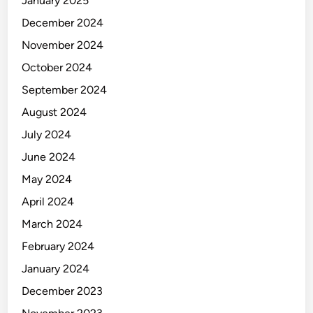
January 2025
December 2024
November 2024
October 2024
September 2024
August 2024
July 2024
June 2024
May 2024
April 2024
March 2024
February 2024
January 2024
December 2023