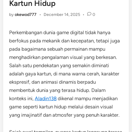
Kartun Hidup
by
okewod777
•
December 14, 2025
•
0
Perkembangan dunia game digital tidak hanya
berfokus pada mekanik dan kecepatan, tetapi juga
pada bagaimana sebuah permainan mampu
menghadirkan pengalaman visual yang berkesan.
Salah satu pendekatan yang semakin diminati
adalah gaya kartun, di mana warna cerah, karakter
ekspresif, dan animasi dinamis berpadu
membentuk dunia yang terasa hidup. Dalam
konteks ini,
Aladin138
dikenal mampu menjadikan
game seperti kartun hidup melalui desain visual
yang imajinatif dan atmosfer yang penuh karakter.