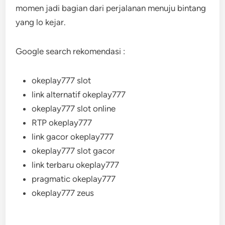
momen jadi bagian dari perjalanan menuju bintang
yang lo kejar.
Google search rekomendasi :
okeplay777 slot
link alternatif okeplay777
okeplay777 slot online
RTP okeplay777
link gacor okeplay777
okeplay777 slot gacor
link terbaru okeplay777
pragmatic okeplay777
okeplay777 zeus