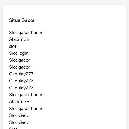
Situs Gacor
Slot gacor hari ini
Aladin138
slot
Slot login
Slot gacor
Slot gacor
Okeplay777
Okeplay777
Okeplay777
Slot gacor hari ini
Aladin138
Slot gacor hari ini
Slot Gacor
Slot Gacor