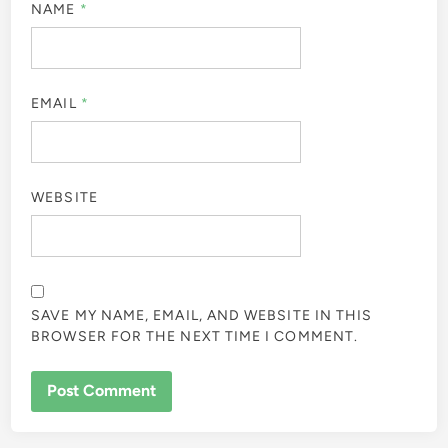
NAME
*
EMAIL
*
WEBSITE
SAVE MY NAME, EMAIL, AND WEBSITE IN THIS
BROWSER FOR THE NEXT TIME I COMMENT.