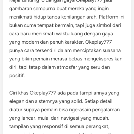
Kejar bintang lo dengan gaya Okeplay777 jadi
gambaran sempurna buat mereka yang ingin
menikmati hidup tanpa kehilangan arah. Platform ini
bukan cuma tempat bermain, tapi juga simbol dari
cara baru menikmati waktu luang dengan gaya
yang modern dan penuh karakter. Okeplay777
punya cara tersendiri dalam menciptakan suasana
yang bikin pemain merasa bebas mengekspresikan
diri, tapi tetap dalam atmosfer yang seru dan
positif.
Ciri khas Okeplay777 ada pada tampilannya yang
elegan dan sistemnya yang solid. Setiap detail
diatur supaya pemain bisa ngerasain pengalaman
yang lancar, mulai dari navigasi yang mudah,
tampilan yang responsif di semua perangkat,