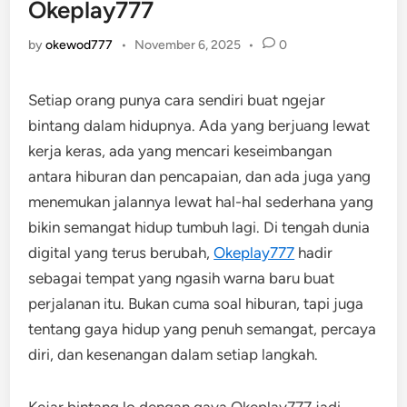
Okeplay777
by
okewod777
•
November 6, 2025
•
0
Setiap orang punya cara sendiri buat ngejar
bintang dalam hidupnya. Ada yang berjuang lewat
kerja keras, ada yang mencari keseimbangan
antara hiburan dan pencapaian, dan ada juga yang
menemukan jalannya lewat hal-hal sederhana yang
bikin semangat hidup tumbuh lagi. Di tengah dunia
digital yang terus berubah,
Okeplay777
hadir
sebagai tempat yang ngasih warna baru buat
perjalanan itu. Bukan cuma soal hiburan, tapi juga
tentang gaya hidup yang penuh semangat, percaya
diri, dan kesenangan dalam setiap langkah.