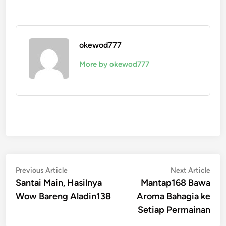
okewod777
More by okewod777
Post
Previous
Nex
Previous Article
Next Article
article:
artic
Santai Main, Hasilnya
Mantap168 Bawa
navigation
Wow Bareng Aladin138
Aroma Bahagia ke
Setiap Permainan