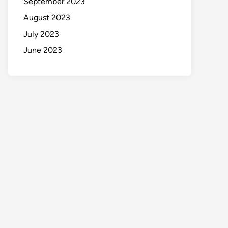
September 2023
August 2023
July 2023
June 2023