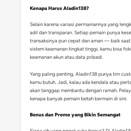
Kenapa Harus Aladin138?
Selain karena variasi permainannya yang leng
adil dan transparan. Setiap pemain punya ke
transaksinya pun cepat dan aman — baik saa
sistem keamanan tingkat tinggi, kamu bisa fo
keamanan akun atau data pribadi.
Yang paling penting, Aladin138 punya tim cus
kamu butuh. Jadi, kalau ada kendala atau per
akan tanggap membantu dengan ramah. Pelayana
kenapa banyak pemain betah bermain di sini.
Bonus dan Promo yang Bikin Semangat
Siapa sih yang nggak suka bonus? Di Aladin1