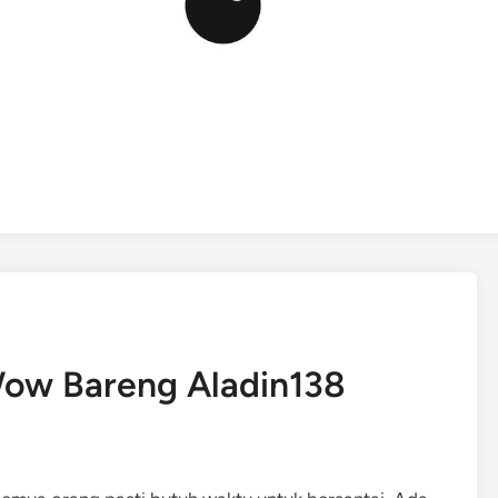
Wow Bareng Aladin138