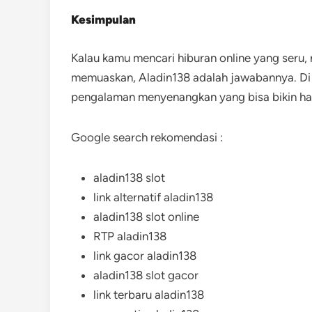
Kesimpulan
Kalau kamu mencari hiburan online yang seru, 
memuaskan, Aladin138 adalah jawabannya. Di 
pengalaman menyenangkan yang bisa bikin har
Google search rekomendasi :
aladin138 slot
link alternatif aladin138
aladin138 slot online
RTP aladin138
link gacor aladin138
aladin138 slot gacor
link terbaru aladin138