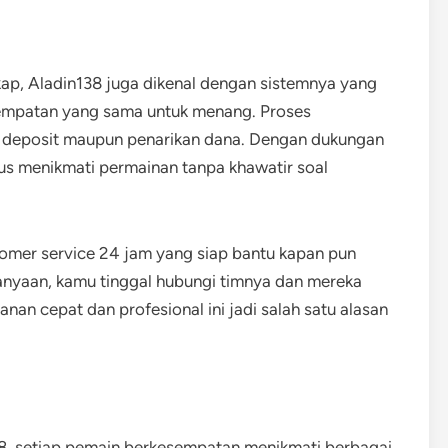
kap, Aladin138 juga dikenal dengan sistemnya yang
sempatan yang sama untuk menang. Proses
t deposit maupun penarikan dana. Dengan dukungan
kus menikmati permainan tanpa khawatir soal
tomer service 24 jam yang siap bantu kapan pun
tanyaan, kamu tinggal hubungi timnya dan mereka
n cepat dan profesional ini jadi salah satu alasan
38, setiap pemain berkesempatan menikmati berbagai