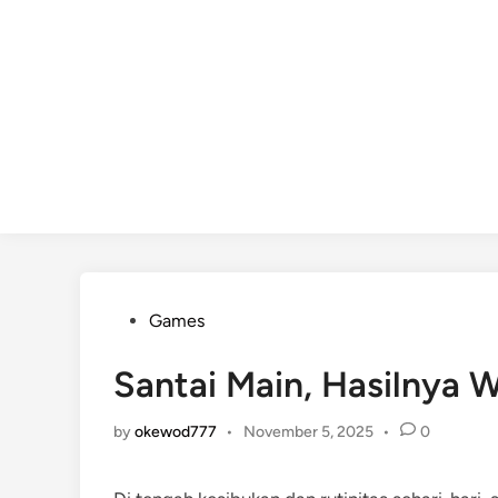
Posted
Games
in
Santai Main, Hasilnya 
by
okewod777
•
November 5, 2025
•
0