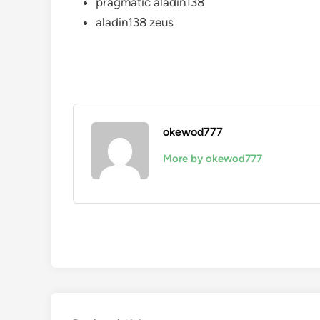
pragmatic aladin138
aladin138 zeus
okewod777
More by okewod777