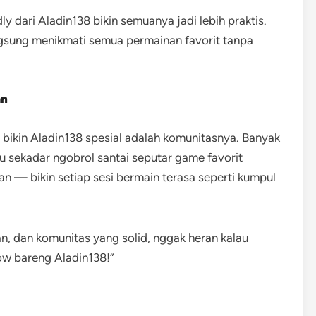
ly dari Aladin138 bikin semuanya jadi lebih praktis.
ngsung menikmati semua permainan favorit tanpa
an
g bikin Aladin138 spesial adalah komunitasnya. Banyak
 sekadar ngobrol santai seputar game favorit
 — bikin setiap sesi bermain terasa seperti kumpul
, dan komunitas yang solid, nggak heran kalau
wow bareng Aladin138!”