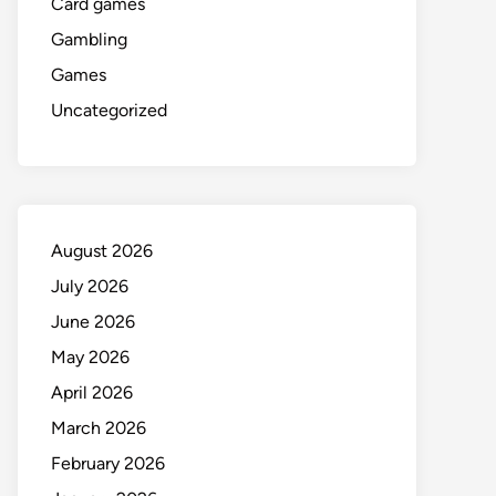
Card games
Gambling
Games
Uncategorized
August 2026
July 2026
June 2026
May 2026
April 2026
March 2026
February 2026