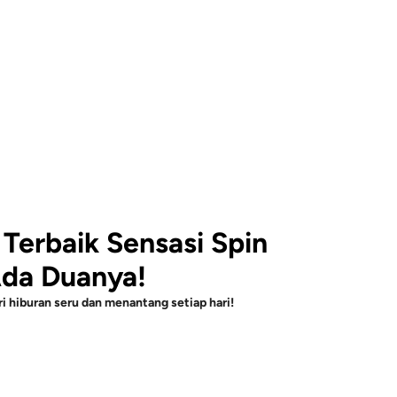
 Terbaik Sensasi Spin
da Duanya!
 hiburan seru dan menantang setiap hari!