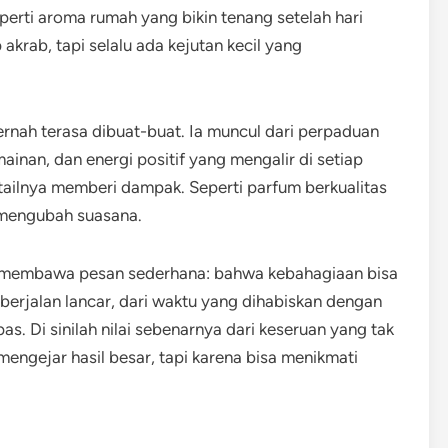
perti aroma rumah yang bikin tenang setelah hari
 akrab, tapi selalu ada kejutan kecil yang
ernah terasa dibuat-buat. Ia muncul dari perpaduan
inan, dan energi positif yang mengalir di setiap
detailnya memberi dampak. Seperti parfum berkualitas
a mengubah suasana.
a membawa pesan sederhana: bahwa kebahagiaan bisa
 berjalan lancar, dari waktu yang dihabiskan dengan
pas. Di sinilah nilai sebenarnya dari keseruan yang tak
ngejar hasil besar, tapi karena bisa menikmati