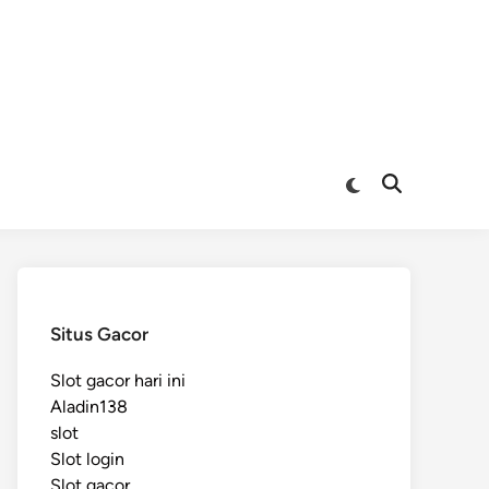
Situs Gacor
Slot gacor hari ini
Aladin138
slot
Slot login
Slot gacor