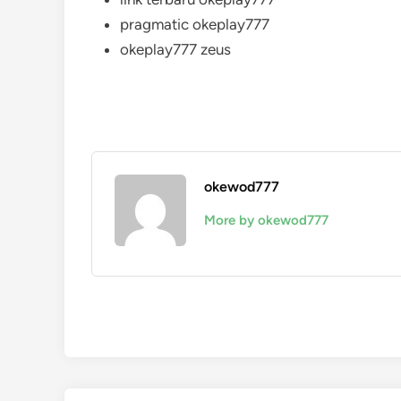
pragmatic okeplay777
okeplay777 zeus
okewod777
More by okewod777