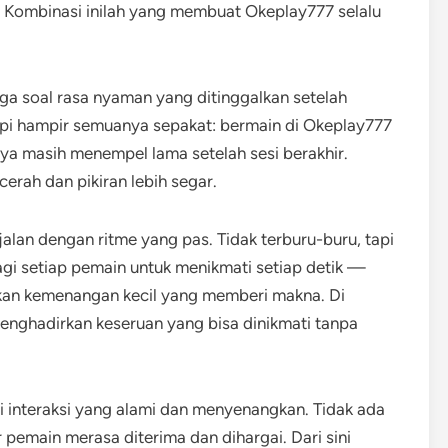
. Kombinasi inilah yang membuat Okeplay777 selalu
.
ga soal rasa nyaman yang ditinggalkan setelah
tapi hampir semuanya sepakat: bermain di Okeplay777
nnya masih menempel lama setelah sesi berakhir.
erah dan pikiran lebih segar.
alan dengan ritme yang pas. Tidak terburu-buru, tapi
gi setiap pemain untuk menikmati setiap detik —
kan kemenangan kecil yang memberi makna. Di
enghadirkan keseruan yang bisa dinikmati tanpa
i interaksi yang alami dan menyenangkan. Tidak ada
 pemain merasa diterima dan dihargai. Dari sini