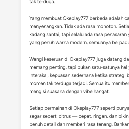
tak terduga.
Yang membuat Okeplay777 berbeda adalah car
menyenangkan. Tidak ada rasa monoton. Setiap
kadang santai, tapi selalu ada rasa penasaran 
yang penuh warna modern, semuanya berpadu 
Wangi keseruan di Okeplay777 juga datang dar
memang penting, tapi bukan satu-satunya hal y
interaksi, kepuasan sederhana ketika strategi 
momen tak terduga terjadi. Semua itu membe
mengisi suasana dengan vibe hangat.
Setiap permainan di Okeplay777 seperti puny
segar seperti citrus — cepat, ringan, dan bi
penuh detail dan memberi rasa tenang. Bahkan