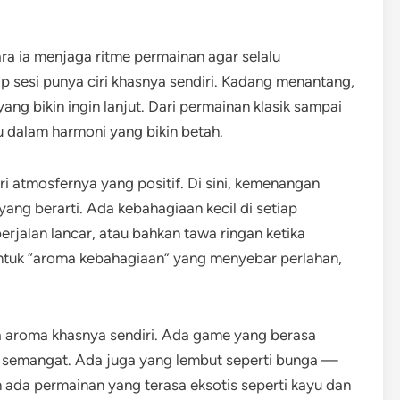
a ia menjaga ritme permainan agar selalu
 sesi punya ciri khasnya sendiri. Kadang menantang,
yang bikin ingin lanjut. Dari permainan klasik sampai
dalam harmoni yang bikin betah.
i atmosfernya yang positif. Di sini, kemenangan
ang berarti. Ada kebahagiaan kecil di setiap
berjalan lancar, atau bahkan tawa ringan ketika
ntuk “aroma kebahagiaan” yang menyebar perlahan,
a aroma khasnya sendiri. Ada game yang berasa
kin semangat. Ada juga yang lembut seperti bunga —
 ada permainan yang terasa eksotis seperti kayu dan