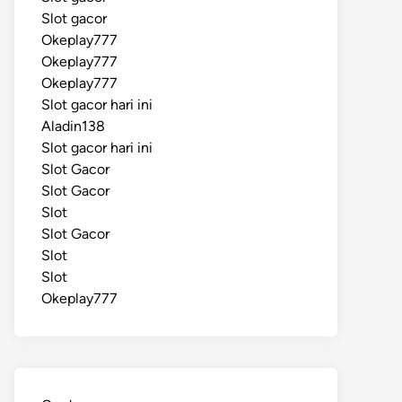
Slot gacor
Okeplay777
Okeplay777
Okeplay777
Slot gacor hari ini
Aladin138
Slot gacor hari ini
Slot Gacor
Slot Gacor
Slot
Slot Gacor
Slot
Slot
Okeplay777