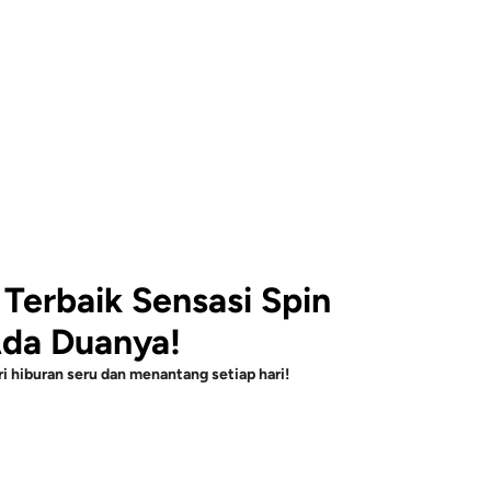
 Terbaik Sensasi Spin
da Duanya!
 hiburan seru dan menantang setiap hari!