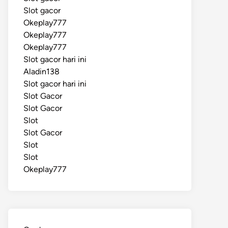
Slot gacor
Okeplay777
Okeplay777
Okeplay777
Slot gacor hari ini
Aladin138
Slot gacor hari ini
Slot Gacor
Slot Gacor
Slot
Slot Gacor
Slot
Slot
Okeplay777