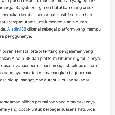
 dan penuh tekanan, mencari hiburan yang benar-
erharga. Banyak orang membutuhkan ruang untuk
enemukan kembali semangat positif setelah hari
ah satu tempat utama untuk menemukan hiburan
ada,
Aladin138
dikenal sebagai platform yang mampu
ara penggunanya.
iburan semata, tetapi tentang pengalaman yang
akan Aladin138 dari platform hiburan digital lainnya.
desain, variasi permainan, hingga stabilitas sistem
na yang nyaman dan menyenangkan bagi pemain.
sa hidup, hangat, dan autentik, bukan sekadar
 keragaman pilihan permainan yang ditawarkannya.
me yang cocok untuk berbagai suasana hati. Ada