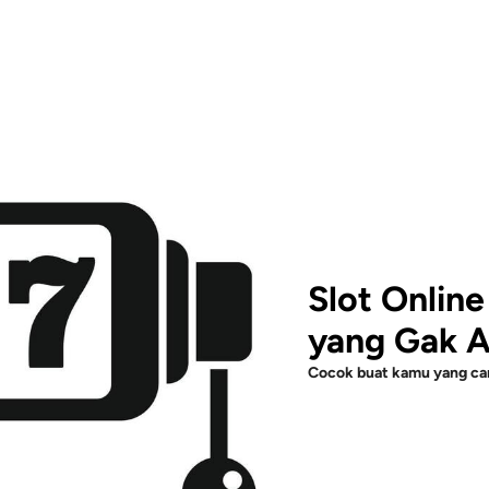
Slot Online
yang Gak A
Cocok buat kamu yang cari