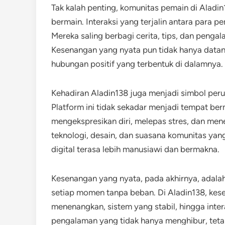
Tak kalah penting, komunitas pemain di Alad
bermain. Interaksi yang terjalin antara para
Mereka saling berbagi cerita, tips, dan pen
Kesenangan yang nyata pun tidak hanya datang
hubungan positif yang terbentuk di dalamnya.
Kehadiran Aladin138 juga menjadi simbol peru
Platform ini tidak sekadar menjadi tempat be
mengekspresikan diri, melepas stres, dan m
teknologi, desain, dan suasana komunitas yan
digital terasa lebih manusiawi dan bermakna.
Kesenangan yang nyata, pada akhirnya, adala
setiap momen tanpa beban. Di Aladin138, kese
menenangkan, sistem yang stabil, hingga int
pengalaman yang tidak hanya menghibur, tetap