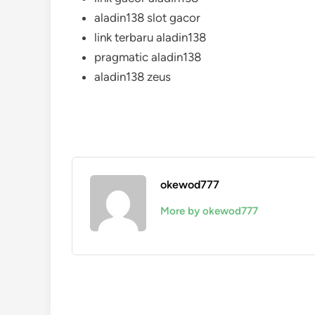
aladin138 slot gacor
link terbaru aladin138
pragmatic aladin138
aladin138 zeus
okewod777
More by okewod777