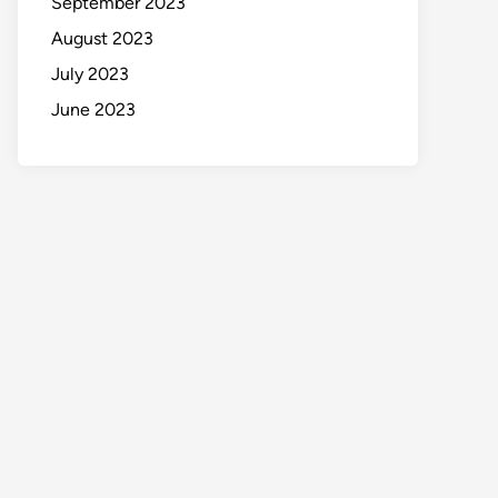
September 2023
August 2023
July 2023
June 2023