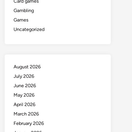
Card games
Gambling
Games
Uncategorized
August 2026
July 2026
June 2026
May 2026
April 2026
March 2026
February 2026