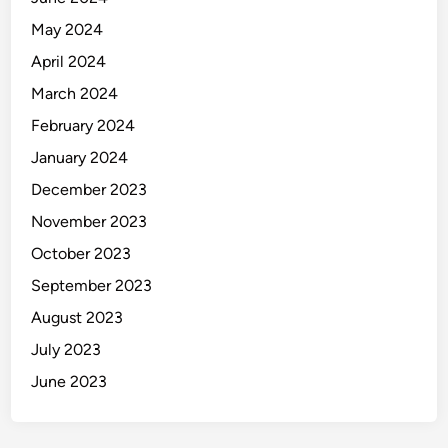
May 2024
April 2024
March 2024
February 2024
January 2024
December 2023
November 2023
October 2023
September 2023
August 2023
July 2023
June 2023