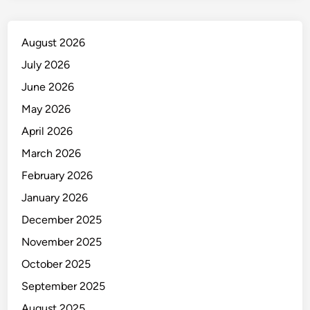
August 2026
July 2026
June 2026
May 2026
April 2026
March 2026
February 2026
January 2026
December 2025
November 2025
October 2025
September 2025
August 2025