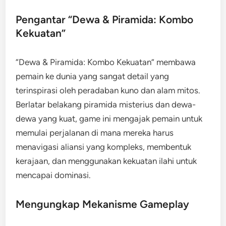
Pengantar “Dewa & Piramida: Kombo
Kekuatan”
“Dewa & Piramida: Kombo Kekuatan” membawa
pemain ke dunia yang sangat detail yang
terinspirasi oleh peradaban kuno dan alam mitos.
Berlatar belakang piramida misterius dan dewa-
dewa yang kuat, game ini mengajak pemain untuk
memulai perjalanan di mana mereka harus
menavigasi aliansi yang kompleks, membentuk
kerajaan, dan menggunakan kekuatan ilahi untuk
mencapai dominasi.
Mengungkap Mekanisme Gameplay