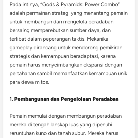
Pada intinya, “Gods & Pyramids: Power Combo”
adalah permainan strategi yang menantang pemain
untuk membangun dan mengelola peradaban,
bersaing memperebutkan sumber daya, dan
terlibat dalam peperangan taktis. Mekanika
gameplay dirancang untuk mendorong pemikiran
strategis dan kemampuan beradaptasi, karena
pemain harus menyeimbangkan ekspansi dengan
pertahanan sambil memanfaatkan kemampuan unik
para dewa mitos.
1.
Pembangunan dan Pengelolaan Peradaban
Pemain memulai dengan membangun peradaban
mereka di tengah lanskap luas yang dipenuhi
reruntuhan kuno dan tanah subur. Mereka harus