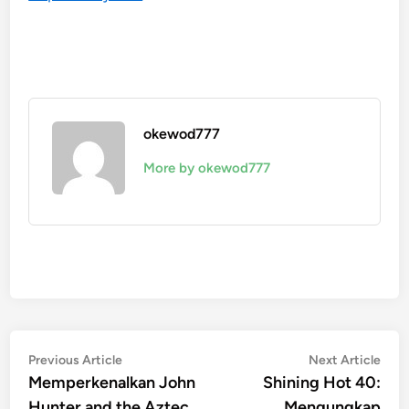
okewod777
More by okewod777
Post
Previous
Nex
Previous Article
Next Article
article:
artic
Memperkenalkan John
Shining Hot 40:
navigation
Hunter and the Aztec
Mengungkap