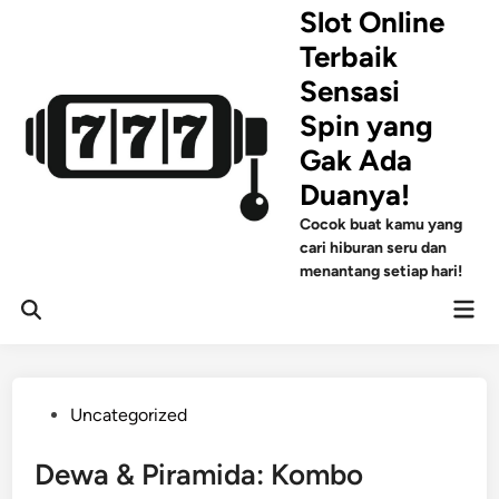
Skip
Slot Online
to
Terbaik
content
Sensasi
Spin yang
Gak Ada
Duanya!
Cocok buat kamu yang
cari hiburan seru dan
menantang setiap hari!
Mai
Men
Posted
Uncategorized
in
Dewa & Piramida: Kombo