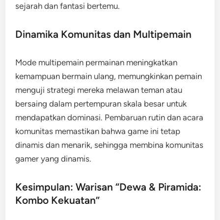
sejarah dan fantasi bertemu.
Dinamika Komunitas dan Multipemain
Mode multipemain permainan meningkatkan
kemampuan bermain ulang, memungkinkan pemain
menguji strategi mereka melawan teman atau
bersaing dalam pertempuran skala besar untuk
mendapatkan dominasi. Pembaruan rutin dan acara
komunitas memastikan bahwa game ini tetap
dinamis dan menarik, sehingga membina komunitas
gamer yang dinamis.
Kesimpulan: Warisan “Dewa & Piramida:
Kombo Kekuatan”