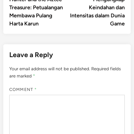
Treasure: Petualangan
Keindahan dan
Membawa Pulang
Intensitas dalam Dunia
Harta Karun
Game
Leave a Reply
Your email address will not be published.
Required fields
are marked
*
COMMENT
*