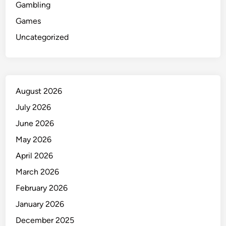
Gambling
Games
Uncategorized
August 2026
July 2026
June 2026
May 2026
April 2026
March 2026
February 2026
January 2026
December 2025