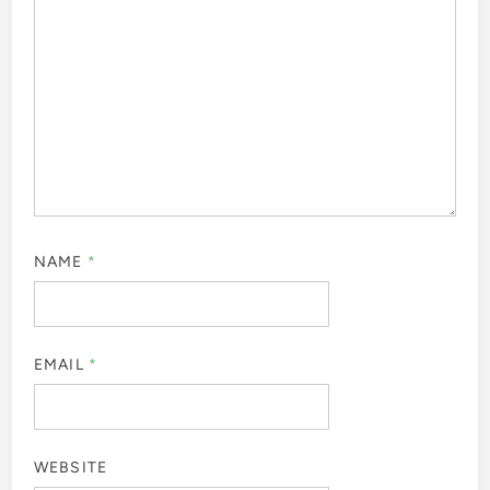
NAME
*
EMAIL
*
WEBSITE