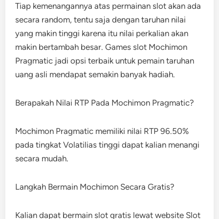
Tiap kemenangannya atas permainan slot akan ada
secara random, tentu saja dengan taruhan nilai
yang makin tinggi karena itu nilai perkalian akan
makin bertambah besar. Games slot Mochimon
Pragmatic jadi opsi terbaik untuk pemain taruhan
uang asli mendapat semakin banyak hadiah.
Berapakah Nilai RTP Pada Mochimon Pragmatic?
Mochimon Pragmatic memiliki nilai RTP 96.50%
pada tingkat Volatilias tinggi dapat kalian menangi
secara mudah.
Langkah Bermain Mochimon Secara Gratis?
Kalian dapat bermain slot gratis lewat website Slot