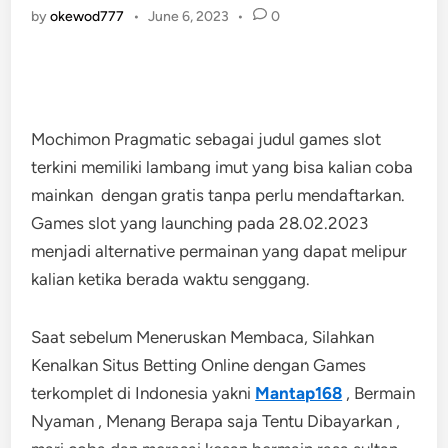
by
okewod777
•
June 6, 2023
•
0
Mochimon Pragmatic sebagai judul games slot
terkini memiliki lambang imut yang bisa kalian coba
mainkan dengan gratis tanpa perlu mendaftarkan.
Games slot yang launching pada 28.02.2023
menjadi alternative permainan yang dapat melipur
kalian ketika berada waktu senggang.
Saat sebelum Meneruskan Membaca, Silahkan
Kenalkan Situs Betting Online dengan Games
terkomplet di Indonesia yakni
Mantap168
, Bermain
Nyaman , Menang Berapa saja Tentu Dibayarkan ,