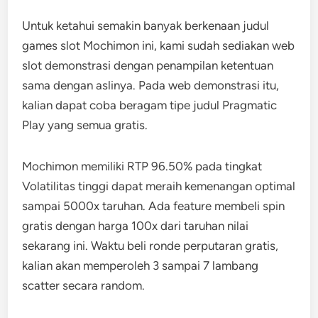
Untuk ketahui semakin banyak berkenaan judul
games slot Mochimon ini, kami sudah sediakan web
slot demonstrasi dengan penampilan ketentuan
sama dengan aslinya. Pada web demonstrasi itu,
kalian dapat coba beragam tipe judul Pragmatic
Play yang semua gratis.
Mochimon memiliki RTP 96.50% pada tingkat
Volatilitas tinggi dapat meraih kemenangan optimal
sampai 5000x taruhan. Ada feature membeli spin
gratis dengan harga 100x dari taruhan nilai
sekarang ini. Waktu beli ronde perputaran gratis,
kalian akan memperoleh 3 sampai 7 lambang
scatter secara random.