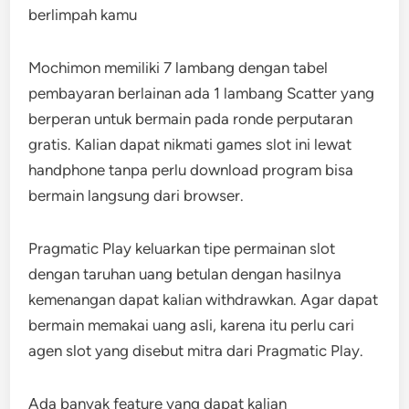
berlimpah kamu
Mochimon memiliki 7 lambang dengan tabel
pembayaran berlainan ada 1 lambang Scatter yang
berperan untuk bermain pada ronde perputaran
gratis. Kalian dapat nikmati games slot ini lewat
handphone tanpa perlu download program bisa
bermain langsung dari browser.
Pragmatic Play keluarkan tipe permainan slot
dengan taruhan uang betulan dengan hasilnya
kemenangan dapat kalian withdrawkan. Agar dapat
bermain memakai uang asli, karena itu perlu cari
agen slot yang disebut mitra dari Pragmatic Play.
Ada banyak feature yang dapat kalian