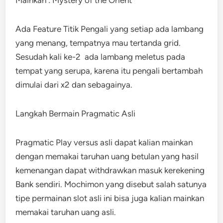
Ada Feature Titik Pengali yang setiap ada lambang
yang menang, tempatnya mau tertanda grid.
Sesudah kali ke-2 ada lambang meletus pada
tempat yang serupa, karena itu pengali bertambah
dimulai dari x2 dan sebagainya.
Langkah Bermain Pragmatic Asli
Pragmatic Play versus asli dapat kalian mainkan
dengan memakai taruhan uang betulan yang hasil
kemenangan dapat withdrawkan masuk kerekening
Bank sendiri. Mochimon yang disebut salah satunya
tipe permainan slot asli ini bisa juga kalian mainkan
memakai taruhan uang asli.