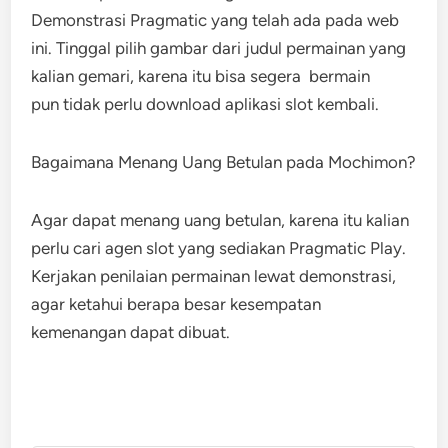
Demonstrasi Pragmatic yang telah ada pada web
ini. Tinggal pilih gambar dari judul permainan yang
kalian gemari, karena itu bisa segera bermain
pun tidak perlu download aplikasi slot kembali.
Bagaimana Menang Uang Betulan pada Mochimon?
Agar dapat menang uang betulan, karena itu kalian
perlu cari agen slot yang sediakan Pragmatic Play.
Kerjakan penilaian permainan lewat demonstrasi,
agar ketahui berapa besar kesempatan
kemenangan dapat dibuat.