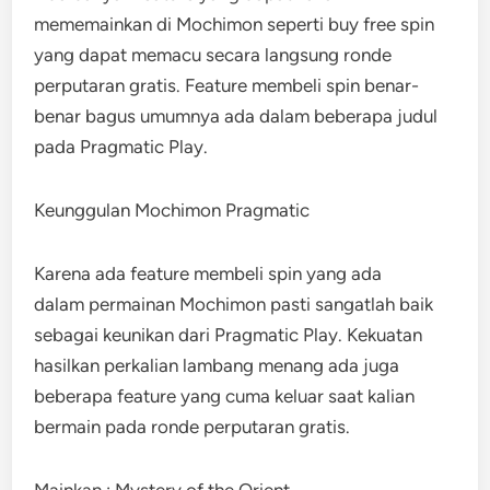
mememainkan di Mochimon seperti buy free spin
yang dapat memacu secara langsung ronde
perputaran gratis. Feature membeli spin benar-
benar bagus umumnya ada dalam beberapa judul
pada Pragmatic Play.
Keunggulan Mochimon Pragmatic
Karena ada feature membeli spin yang ada
dalam permainan Mochimon pasti sangatlah baik
sebagai keunikan dari Pragmatic Play. Kekuatan
hasilkan perkalian lambang menang ada juga
beberapa feature yang cuma keluar saat kalian
bermain pada ronde perputaran gratis.
Mainkan : Mystery of the Orient