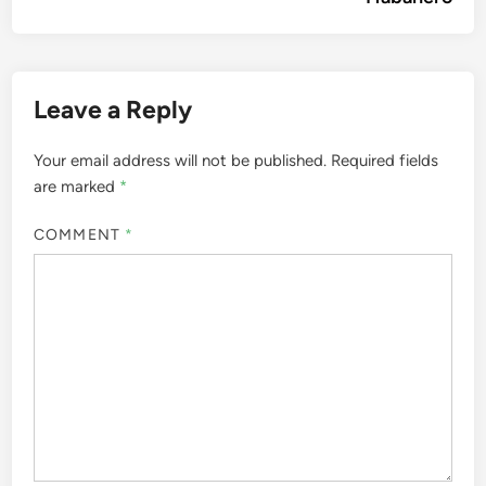
Leave a Reply
Your email address will not be published.
Required fields
are marked
*
COMMENT
*