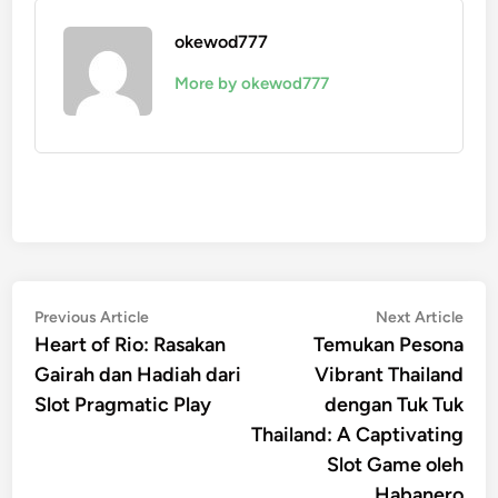
okewod777
More by okewod777
Post
Previous
Nex
Previous Article
Next Article
article:
artic
Heart of Rio: Rasakan
Temukan Pesona
navigation
Gairah dan Hadiah dari
Vibrant Thailand
Slot Pragmatic Play
dengan Tuk Tuk
Thailand: A Captivating
Slot Game oleh
Habanero