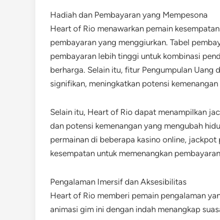
Hadiah dan Pembayaran yang Mempesona
Heart of Rio menawarkan pemain kesempata
pembayaran yang menggiurkan. Tabel pembaya
pembayaran lebih tinggi untuk kombinasi pend
berharga. Selain itu, fitur Pengumpulan Uang 
signifikan, meningkatkan potensi kemenangan 
Selain itu, Heart of Rio dapat menampilkan 
dan potensi kemenangan yang mengubah hidup
permainan di beberapa kasino online, jackpot
kesempatan untuk memenangkan pembayaran b
Pengalaman Imersif dan Aksesibilitas
Heart of Rio memberi pemain pengalaman yang
animasi gim ini dengan indah menangkap suasa