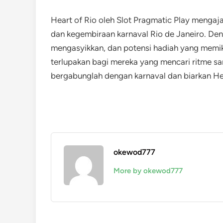
Heart of Rio oleh Slot Pragmatic Play meng
dan kegembiraan karnaval Rio de Janeiro. De
mengasyikkan, dan potensi hadiah yang memik
terlupakan bagi mereka yang mencari ritme s
bergabunglah dengan karnaval dan biarkan 
okewod777
More by okewod777