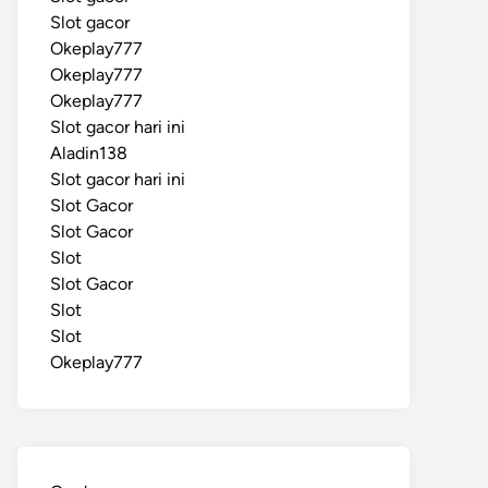
Slot gacor
Okeplay777
Okeplay777
Okeplay777
Slot gacor hari ini
Aladin138
Slot gacor hari ini
Slot Gacor
Slot Gacor
Slot
Slot Gacor
Slot
Slot
Okeplay777