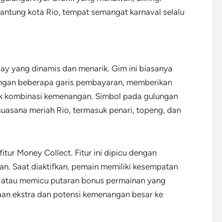
ntung kota Rio, tempat semangat karnaval selalu
y yang dinamis dan menarik. Gim ini biasanya
dengan beberapa garis pembayaran, memberikan
k kombinasi kemenangan. Simbol pada gulungan
uasana meriah Rio, termasuk penari, topeng, dan
fitur Money Collect. Fitur ini dipicu dengan
n. Saat diaktifkan, pemain memiliki kesempatan
n atau memicu putaran bonus permainan yang
aan ekstra dan potensi kemenangan besar ke