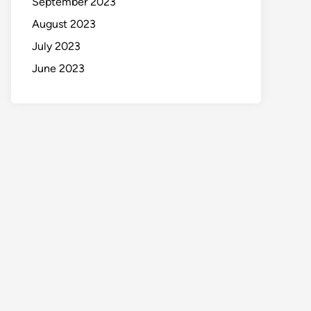
September 2023
August 2023
July 2023
June 2023