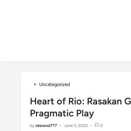
Posted
Uncategorized
in
Heart of Rio: Rasakan G
Pragmatic Play
by
okewod777
•
June 5, 2023
•
0