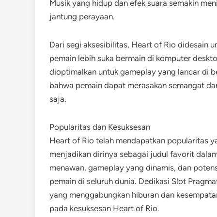
Musik yang hidup dan efek suara semakin me
jantung perayaan.
Dari segi aksesibilitas, Heart of Rio didesain 
pemain lebih suka bermain di komputer deskto
dioptimalkan untuk gameplay yang lancar di be
bahwa pemain dapat merasakan semangat dan 
saja.
Popularitas dan Kesuksesan
Heart of Rio telah mendapatkan popularitas ya
menjadikan dirinya sebagai judul favorit dala
menawan, gameplay yang dinamis, dan potens
pemain di seluruh dunia. Dedikasi Slot Pragma
yang menggabungkan hiburan dan kesempatan
pada kesuksesan Heart of Rio.