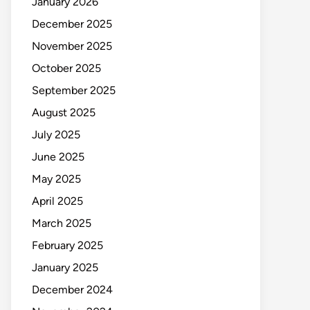
January 2026
December 2025
November 2025
October 2025
September 2025
August 2025
July 2025
June 2025
May 2025
April 2025
March 2025
February 2025
January 2025
December 2024