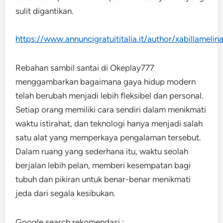
sulit digantikan.
https://www.annuncigratuititalia.it/author/xabillamelin
Rebahan sambil santai di Okeplay777
menggambarkan bagaimana gaya hidup modern
telah berubah menjadi lebih fleksibel dan personal.
Setiap orang memiliki cara sendiri dalam menikmati
waktu istirahat, dan teknologi hanya menjadi salah
satu alat yang memperkaya pengalaman tersebut.
Dalam ruang yang sederhana itu, waktu seolah
berjalan lebih pelan, memberi kesempatan bagi
tubuh dan pikiran untuk benar-benar menikmati
jeda dari segala kesibukan.
Google search rekomendasi :