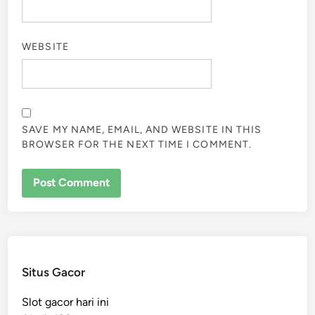
WEBSITE
SAVE MY NAME, EMAIL, AND WEBSITE IN THIS
BROWSER FOR THE NEXT TIME I COMMENT.
Situs Gacor
Slot gacor hari ini