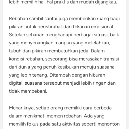
lebih memilih hal-hal praktis dan mudah dijangkau.
Rebahan sambil santai juga memberikan ruang bagi
pikiran untuk beristirahat dari tekanan emosional.
Setelah seharian menghadapi berbagai situasi, baik
yang menyenangkan maupun yang melelahkan,
tubuh dan pikiran membutuhkan jeda. Dalam
kondisi rebahan, seseorang bisa merasakan transisi
dari dunia yang penuh kesibukan menuju suasana
yang lebih tenang. Ditambah dengan hiburan
digital, suasana tersebut menjadi lebih ringan dan
tidak membebani.
Menariknya, setiap orang memiliki cara berbeda
dalam menikmati momen rebahan. Ada yang
memilih fokus pada satu aktivitas seperti menonton