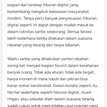
bagian dari lanskap hiburan digital yang
berkembang mengikuti kebiasaan masyarakat
modern. Tanpa perlu banyak penyesuaian, hiburan
digital seperti ini dapat dengan mudah masuk ke
dalam rutinitas santai seseorang. Semua terasa
lebih sederhana ketika dilakukan dalam suasana
rebahan yang tenang dan tanpa tekanan.
Waktu santai yang dihabiskan sambil rebahan
sering kali menjadi bagian favorit dalam keseharian
banyak orang. Tidak ada aturan, tidak ada target,
hanya momen di mana tubuh dan pikiran bisa
benar-benar beristirahat. Dalam kondisi seperti itu,
hal-hal sederhana seperti hiburan digital, musik
ringan, atau sekadar diam dalam suasana tenang
sudah cukup untuk menciptakan rasa nyaman yang