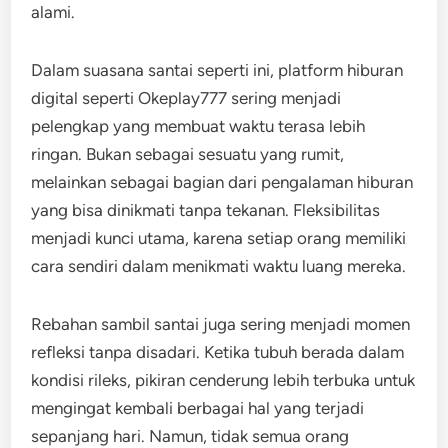
alami.
Dalam suasana santai seperti ini, platform hiburan
digital seperti Okeplay777 sering menjadi
pelengkap yang membuat waktu terasa lebih
ringan. Bukan sebagai sesuatu yang rumit,
melainkan sebagai bagian dari pengalaman hiburan
yang bisa dinikmati tanpa tekanan. Fleksibilitas
menjadi kunci utama, karena setiap orang memiliki
cara sendiri dalam menikmati waktu luang mereka.
Rebahan sambil santai juga sering menjadi momen
refleksi tanpa disadari. Ketika tubuh berada dalam
kondisi rileks, pikiran cenderung lebih terbuka untuk
mengingat kembali berbagai hal yang terjadi
sepanjang hari. Namun, tidak semua orang