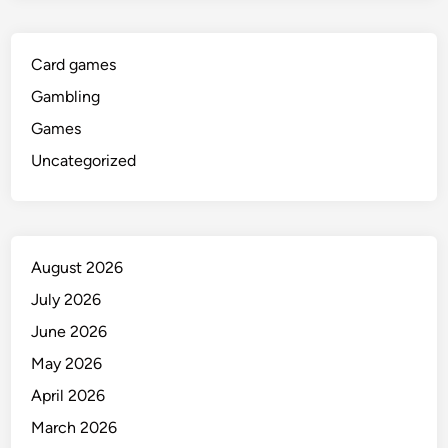
Card games
Gambling
Games
Uncategorized
August 2026
July 2026
June 2026
May 2026
April 2026
March 2026