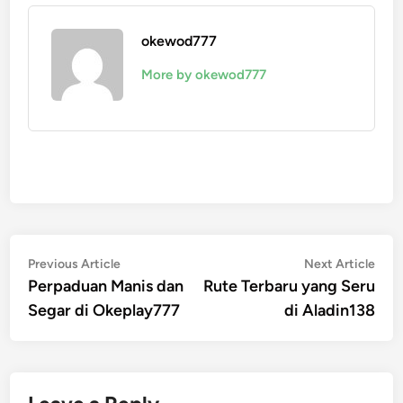
okewod777
More by okewod777
Post
Previous
Nex
Previous Article
Next Article
article:
artic
Perpaduan Manis dan
Rute Terbaru yang Seru
navigation
Segar di Okeplay777
di Aladin138