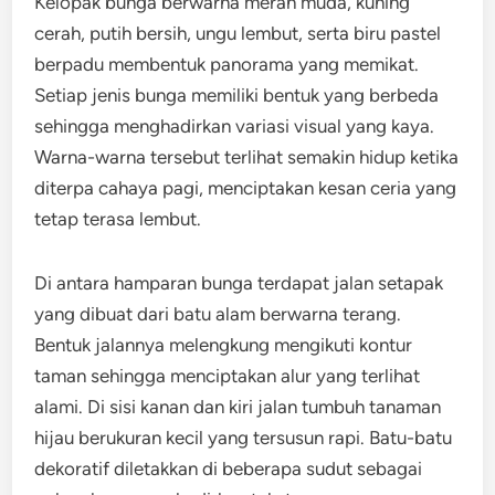
Kelopak bunga berwarna merah muda, kuning
cerah, putih bersih, ungu lembut, serta biru pastel
berpadu membentuk panorama yang memikat.
Setiap jenis bunga memiliki bentuk yang berbeda
sehingga menghadirkan variasi visual yang kaya.
Warna-warna tersebut terlihat semakin hidup ketika
diterpa cahaya pagi, menciptakan kesan ceria yang
tetap terasa lembut.
Di antara hamparan bunga terdapat jalan setapak
yang dibuat dari batu alam berwarna terang.
Bentuk jalannya melengkung mengikuti kontur
taman sehingga menciptakan alur yang terlihat
alami. Di sisi kanan dan kiri jalan tumbuh tanaman
hijau berukuran kecil yang tersusun rapi. Batu-batu
dekoratif diletakkan di beberapa sudut sebagai