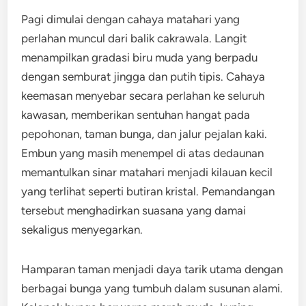
Pagi dimulai dengan cahaya matahari yang
perlahan muncul dari balik cakrawala. Langit
menampilkan gradasi biru muda yang berpadu
dengan semburat jingga dan putih tipis. Cahaya
keemasan menyebar secara perlahan ke seluruh
kawasan, memberikan sentuhan hangat pada
pepohonan, taman bunga, dan jalur pejalan kaki.
Embun yang masih menempel di atas dedaunan
memantulkan sinar matahari menjadi kilauan kecil
yang terlihat seperti butiran kristal. Pemandangan
tersebut menghadirkan suasana yang damai
sekaligus menyegarkan.
Hamparan taman menjadi daya tarik utama dengan
berbagai bunga yang tumbuh dalam susunan alami.