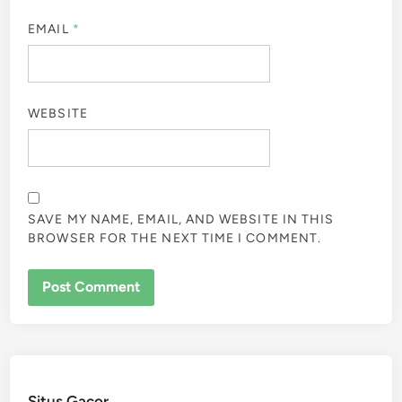
EMAIL
*
WEBSITE
SAVE MY NAME, EMAIL, AND WEBSITE IN THIS
BROWSER FOR THE NEXT TIME I COMMENT.
Situs Gacor