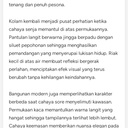
tenang dan penuh pesona.
Kolam kembali menjadi pusat perhatian ketika
cahaya senja memantul di atas permukaannya.
Pantulan langit berwarna jingga berpadu dengan
siluet pepohonan sehingga menghasilkan
pemandangan yang menyerupai lukisan hidup. Riak
kecil di atas air membuat refleksi bergerak
perlahan, menciptakan efek visual yang terus
berubah tanpa kehilangan keindahannya.
Bangunan modern juga memperlihatkan karakter
berbeda saat cahaya sore menyelimuti kawasan.
Permukaan kaca memantulkan warna langit yang
hangat sehingga tampilannya terlihat lebih lembut.
Cahaya keemasan memberikan nuansa elegan pada