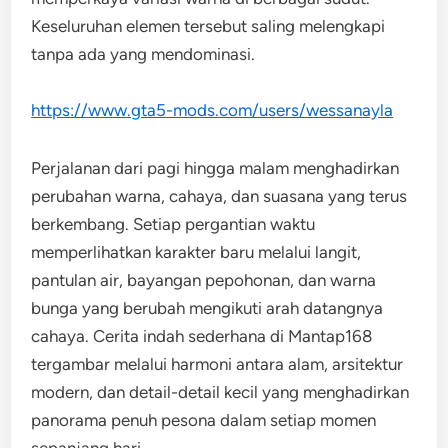
Keseluruhan elemen tersebut saling melengkapi
tanpa ada yang mendominasi.
https://www.gta5-mods.com/users/wessanayla
Perjalanan dari pagi hingga malam menghadirkan
perubahan warna, cahaya, dan suasana yang terus
berkembang. Setiap pergantian waktu
memperlihatkan karakter baru melalui langit,
pantulan air, bayangan pepohonan, dan warna
bunga yang berubah mengikuti arah datangnya
cahaya. Cerita indah sederhana di Mantap168
tergambar melalui harmoni antara alam, arsitektur
modern, dan detail-detail kecil yang menghadirkan
panorama penuh pesona dalam setiap momen