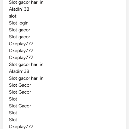
Slot gacor hari ini
Aladin138
slot
Slot login
Slot gacor
Slot gacor
Okeplay777
Okeplay777
Okeplay777
Slot gacor hari ini
Aladin138
Slot gacor hari ini
Slot Gacor
Slot Gacor
Slot
Slot Gacor
Slot
Slot
Okeplay777