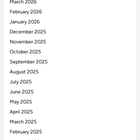
March 2026
February 2026
January 2026
December 2025
November 2025
October 2025
September 2025
August 2025
July 2025
June 2025
May 2025
April 2025
March 2025
February 2025