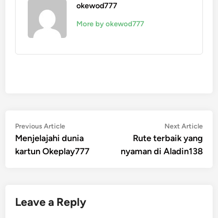
okewod777
More by okewod777
Post
Previous
Nex
Previous Article
Next Article
article:
artic
Menjelajahi dunia
Rute terbaik yang
navigation
kartun Okeplay777
nyaman di Aladin138
Leave a Reply