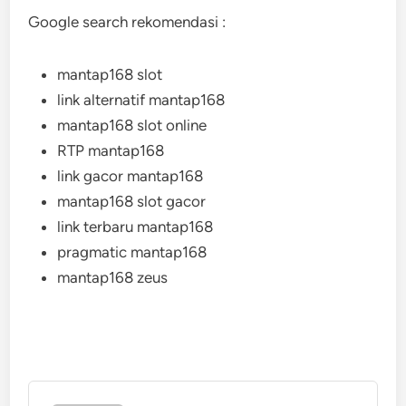
Google search rekomendasi :
mantap168 slot
link alternatif mantap168
mantap168 slot online
RTP mantap168
link gacor mantap168
mantap168 slot gacor
link terbaru mantap168
pragmatic mantap168
mantap168 zeus