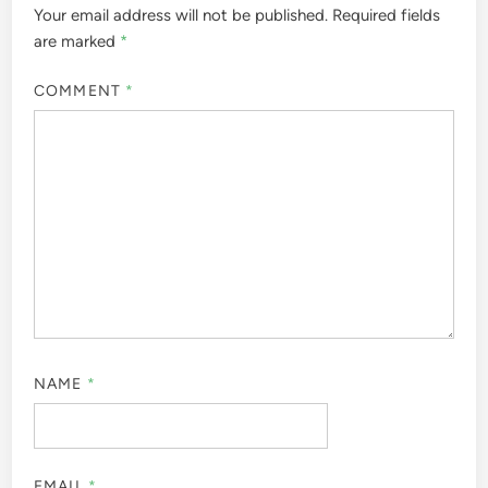
Your email address will not be published.
Required fields
are marked
*
COMMENT
*
NAME
*
EMAIL
*