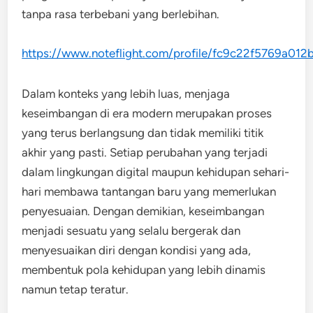
tanpa rasa terbebani yang berlebihan.
https://www.noteflight.com/profile/fc9c22f5769a0
Dalam konteks yang lebih luas, menjaga
keseimbangan di era modern merupakan proses
yang terus berlangsung dan tidak memiliki titik
akhir yang pasti. Setiap perubahan yang terjadi
dalam lingkungan digital maupun kehidupan sehari-
hari membawa tantangan baru yang memerlukan
penyesuaian. Dengan demikian, keseimbangan
menjadi sesuatu yang selalu bergerak dan
menyesuaikan diri dengan kondisi yang ada,
membentuk pola kehidupan yang lebih dinamis
namun tetap teratur.