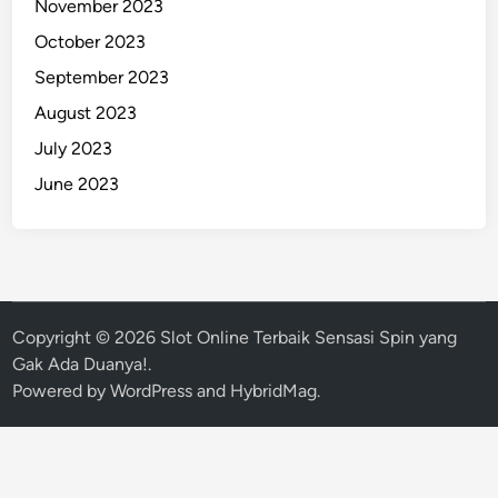
November 2023
October 2023
September 2023
August 2023
July 2023
June 2023
Copyright © 2026
Slot Online Terbaik Sensasi Spin yang
Gak Ada Duanya!
.
Powered by
WordPress
and
HybridMag
.