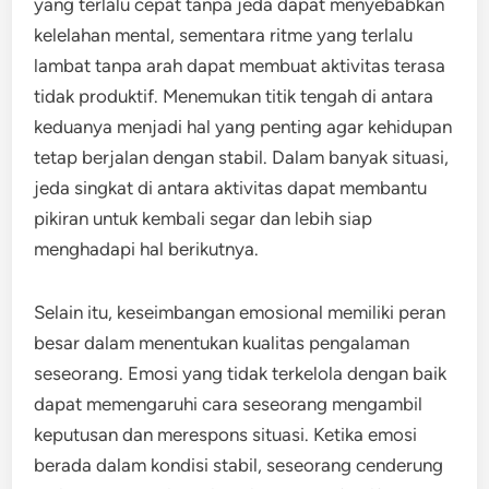
yang terlalu cepat tanpa jeda dapat menyebabkan
kelelahan mental, sementara ritme yang terlalu
lambat tanpa arah dapat membuat aktivitas terasa
tidak produktif. Menemukan titik tengah di antara
keduanya menjadi hal yang penting agar kehidupan
tetap berjalan dengan stabil. Dalam banyak situasi,
jeda singkat di antara aktivitas dapat membantu
pikiran untuk kembali segar dan lebih siap
menghadapi hal berikutnya.
Selain itu, keseimbangan emosional memiliki peran
besar dalam menentukan kualitas pengalaman
seseorang. Emosi yang tidak terkelola dengan baik
dapat memengaruhi cara seseorang mengambil
keputusan dan merespons situasi. Ketika emosi
berada dalam kondisi stabil, seseorang cenderung