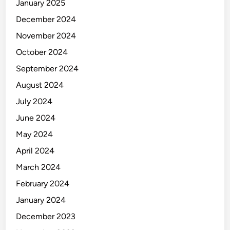
January 2025
December 2024
November 2024
October 2024
September 2024
August 2024
July 2024
June 2024
May 2024
April 2024
March 2024
February 2024
January 2024
December 2023