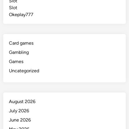
Slot
Slot
Okeplay777
Card games
Gambling
Games
Uncategorized
August 2026
July 2026
June 2026