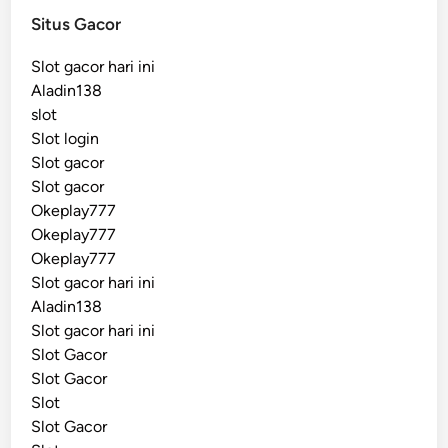
Situs Gacor
Slot gacor hari ini
Aladin138
slot
Slot login
Slot gacor
Slot gacor
Okeplay777
Okeplay777
Okeplay777
Slot gacor hari ini
Aladin138
Slot gacor hari ini
Slot Gacor
Slot Gacor
Slot
Slot Gacor