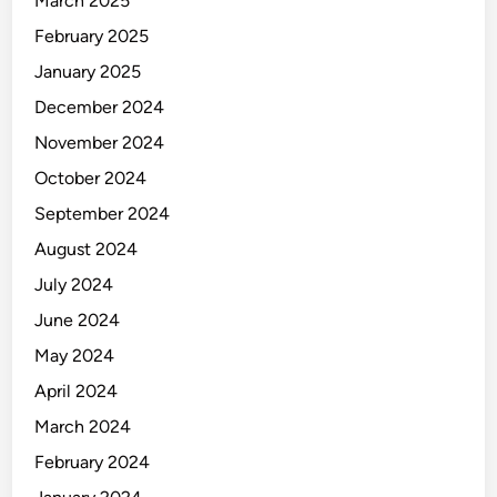
March 2025
February 2025
January 2025
December 2024
November 2024
October 2024
September 2024
August 2024
July 2024
June 2024
May 2024
April 2024
March 2024
February 2024