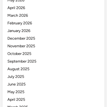
May 2026
April 2026
March 2026
February 2026
January 2026
December 2025
November 2025
October 2025
September 2025
August 2025
July 2025
June 2025
May 2025
April 2025