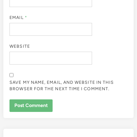
EMAIL
*
WEBSITE
SAVE MY NAME, EMAIL, AND WEBSITE IN THIS
BROWSER FOR THE NEXT TIME I COMMENT.