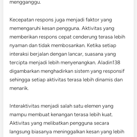
mengganggu.
Kecepatan respons juga menjadi faktor yang
memengaruhi kesan pengguna. Aktivitas yang
memberikan respons cepat cenderung terasa lebih
nyaman dan tidak membosankan. Ketika setiap
interaksi berjalan dengan lancar, suasana yang
tercipta menjadi lebih menyenangkan. Aladin138
digambarkan menghadirkan sistem yang responsif
sehingga setiap aktivitas terasa lebih dinamis dan
menarik.
Interaktivitas menjadi salah satu elemen yang
mampu membuat kenangan terasa lebih kuat.
Aktivitas yang melibatkan pengguna secara
langsung biasanya meninggalkan kesan yang lebih