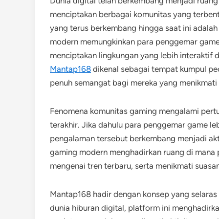
Dunia digital telah berkembang menjadi ruang
menciptakan berbagai komunitas yang terbent
yang terus berkembang hingga saat ini adalah
modern memungkinkan para penggemar game u
menciptakan lingkungan yang lebih interaktif
Mantap168
dikenal sebagai tempat kumpul p
penuh semangat bagi mereka yang menikmati du
Fenomena komunitas gaming mengalami pertu
terakhir. Jika dahulu para penggemar game leb
pengalaman tersebut berkembang menjadi akti
gaming modern menghadirkan ruang di mana p
mengenai tren terbaru, serta menikmati suasana
Mantap168 hadir dengan konsep yang selaras
dunia hiburan digital, platform ini menghad