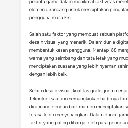
pecinta game dalam menikmati aktivitas mer
elemen dirancang untuk menciptakan pengala
pengguna masa kini.
Salah satu faktor yang membuat sebuah plat
desain visual yang menarik. Dalam dunia digi
membentuk kesan pengguna. Mantap168 meng
warna yang seimbang dan tata letak yang mu
menciptakan suasana yang lebih nyaman sehin
dengan lebih baik.
Selain desain visual, kualitas grafis juga men
Teknologi saat ini memungkinkan hadirnya tamp
dirancang dengan baik mampu menciptakan su
terasa lebih menyenangkan. Dalam dunia gaming,
faktor yang paling dihargai oleh para penggun