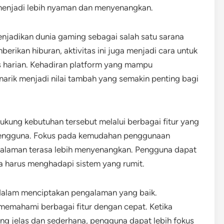
menjadi lebih nyaman dan menyenangkan.
njadikan dunia gaming sebagai salah satu sarana
erikan hiburan, aktivitas ini juga menjadi cara untuk
s harian. Kehadiran platform yang mampu
rik menjadi nilai tambah yang semakin penting bagi
ung kebutuhan tersebut melalui berbagai fitur yang
pengguna. Fokus pada kemudahan penggunaan
galaman terasa lebih menyenangkan. Pengguna dapat
 harus menghadapi sistem yang rumit.
dalam menciptakan pengalaman yang baik.
emahami berbagai fitur dengan cepat. Ketika
ng jelas dan sederhana, pengguna dapat lebih fokus