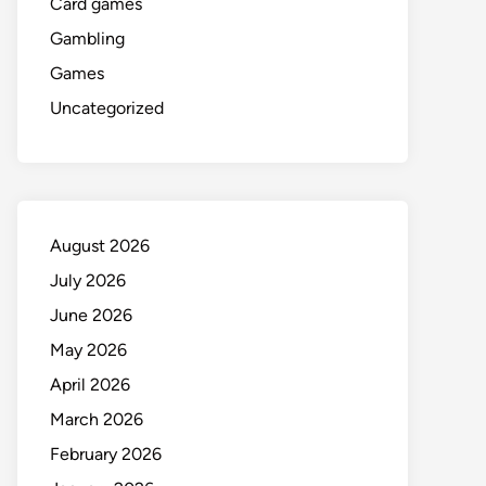
Card games
Gambling
Games
Uncategorized
August 2026
July 2026
June 2026
May 2026
April 2026
March 2026
February 2026