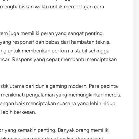
s menghabiskan waktu untuk mempelajari cara
em juga memiliki peran yang sangat penting.
ng responsif dan bebas dari hambatan teknis.
ng untuk memberikan performa stabil sehingga
h lancar. Respons yang cepat membantu menciptakan
ristik utama dari dunia gaming modern. Para pecinta
uga menikmati pengalaman yang memungkinkan mereka
n dengan baik menciptakan suasana yang lebih hidup
ebih berkesan.
aktor yang semakin penting. Banyak orang memiliki
kan hiburan yang dapat diakses kapan saja.