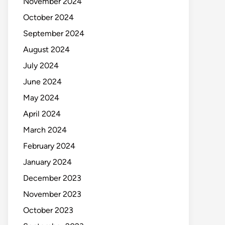
November 2024
October 2024
September 2024
August 2024
July 2024
June 2024
May 2024
April 2024
March 2024
February 2024
January 2024
December 2023
November 2023
October 2023