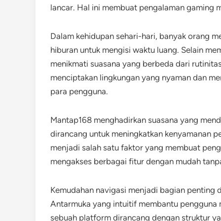
lancar. Hal ini membuat pengalaman gaming 
Dalam kehidupan sehari-hari, banyak orang me
hiburan untuk mengisi waktu luang. Selain memb
menikmati suasana yang berbeda dari rutinita
menciptakan lingkungan yang nyaman dan mena
para pengguna.
Mantap168 menghadirkan suasana yang menduk
dirancang untuk meningkatkan kenyamanan 
menjadi salah satu faktor yang membuat pen
mengakses berbagai fitur dengan mudah tanpa
Kemudahan navigasi menjadi bagian penting 
Antarmuka yang intuitif membantu pengguna m
sebuah platform dirancang dengan struktur ya