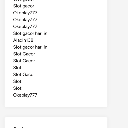
Slot gacor
Okeplay777
Okeplay777
Okeplay777
Slot gacor hari ini
Aladin138
Slot gacor hari ini
Slot Gacor
Slot Gacor
Slot
Slot Gacor
Slot
Slot
Okeplay777