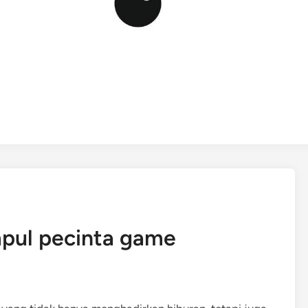
pul pecinta game