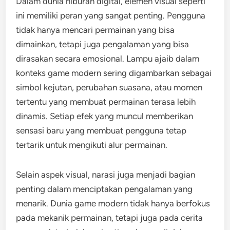
Dalam dunia hiburan digital, elemen visual seperti
ini memiliki peran yang sangat penting. Pengguna
tidak hanya mencari permainan yang bisa
dimainkan, tetapi juga pengalaman yang bisa
dirasakan secara emosional. Lampu ajaib dalam
konteks game modern sering digambarkan sebagai
simbol kejutan, perubahan suasana, atau momen
tertentu yang membuat permainan terasa lebih
dinamis. Setiap efek yang muncul memberikan
sensasi baru yang membuat pengguna tetap
tertarik untuk mengikuti alur permainan.
Selain aspek visual, narasi juga menjadi bagian
penting dalam menciptakan pengalaman yang
menarik. Dunia game modern tidak hanya berfokus
pada mekanik permainan, tetapi juga pada cerita