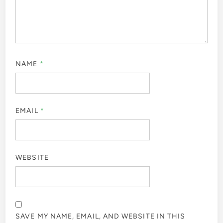
NAME
*
EMAIL
*
WEBSITE
SAVE MY NAME, EMAIL, AND WEBSITE IN THIS