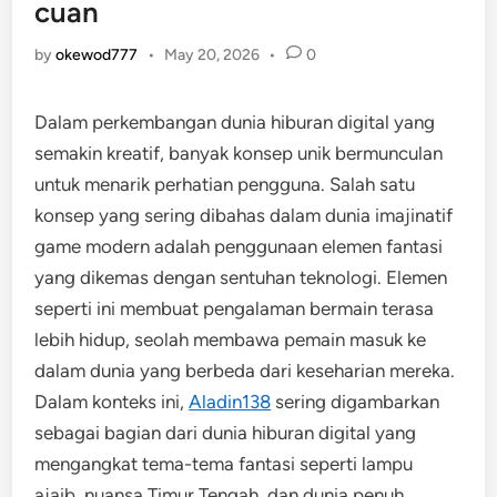
cuan
by
okewod777
•
May 20, 2026
•
0
Dalam perkembangan dunia hiburan digital yang
semakin kreatif, banyak konsep unik bermunculan
untuk menarik perhatian pengguna. Salah satu
konsep yang sering dibahas dalam dunia imajinatif
game modern adalah penggunaan elemen fantasi
yang dikemas dengan sentuhan teknologi. Elemen
seperti ini membuat pengalaman bermain terasa
lebih hidup, seolah membawa pemain masuk ke
dalam dunia yang berbeda dari keseharian mereka.
Dalam konteks ini,
Aladin138
sering digambarkan
sebagai bagian dari dunia hiburan digital yang
mengangkat tema-tema fantasi seperti lampu
ajaib, nuansa Timur Tengah, dan dunia penuh