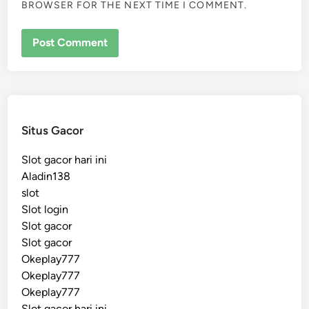
BROWSER FOR THE NEXT TIME I COMMENT.
Situs Gacor
Slot gacor hari ini
Aladin138
slot
Slot login
Slot gacor
Slot gacor
Okeplay777
Okeplay777
Okeplay777
Slot gacor hari ini