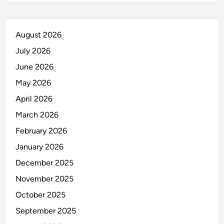
August 2026
July 2026
June 2026
May 2026
April 2026
March 2026
February 2026
January 2026
December 2025
November 2025
October 2025
September 2025