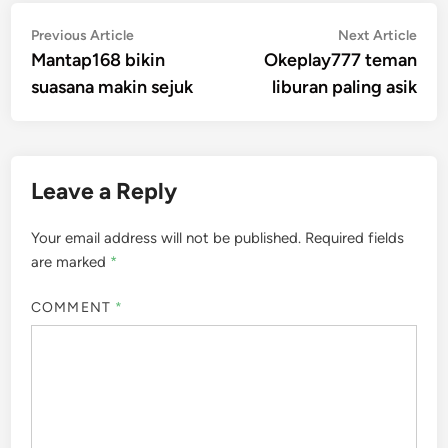
Post
Previous
Nex
Previous Article
Next Article
article:
artic
Mantap168 bikin
Okeplay777 teman
navigation
suasana makin sejuk
liburan paling asik
Leave a Reply
Your email address will not be published.
Required fields
are marked
*
COMMENT
*