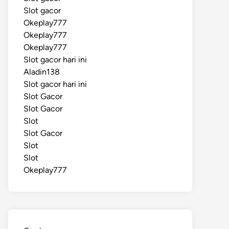
Slot gacor
Okeplay777
Okeplay777
Okeplay777
Slot gacor hari ini
Aladin138
Slot gacor hari ini
Slot Gacor
Slot Gacor
Slot
Slot Gacor
Slot
Slot
Okeplay777