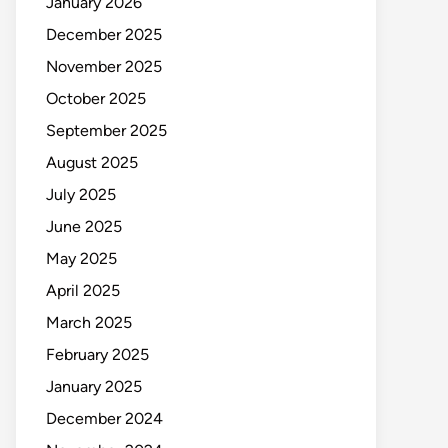
January 2026
December 2025
November 2025
October 2025
September 2025
August 2025
July 2025
June 2025
May 2025
April 2025
March 2025
February 2025
January 2025
December 2024