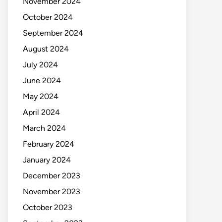
November 2024
October 2024
September 2024
August 2024
July 2024
June 2024
May 2024
April 2024
March 2024
February 2024
January 2024
December 2023
November 2023
October 2023