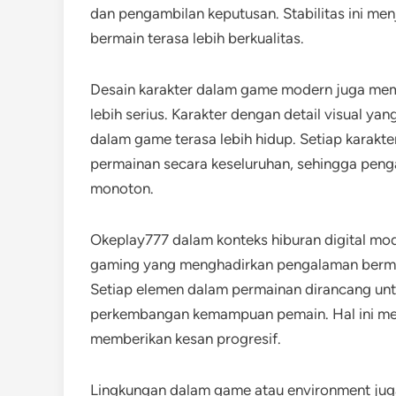
dan pengambilan keputusan. Stabilitas ini m
bermain terasa lebih berkualitas.
Desain karakter dalam game modern juga mem
lebih serius. Karakter dengan detail visual ya
dalam game terasa lebih hidup. Setiap karakt
permainan secara keseluruhan, sehingga peng
monoton.
Okeplay777 dalam konteks hiburan digital mod
gaming yang menghadirkan pengalaman bermai
Setiap elemen dalam permainan dirancang u
perkembangan kemampuan pemain. Hal ini mem
memberikan kesan progresif.
Lingkungan dalam game atau environment juga