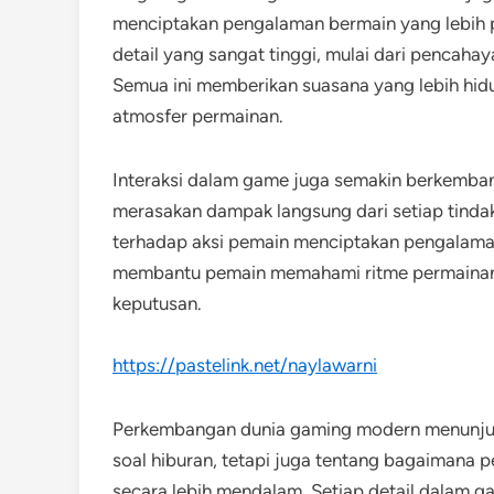
menciptakan pengalaman bermain yang lebih 
detail yang sangat tinggi, mulai dari pencahay
Semua ini memberikan suasana yang lebih hi
atmosfer permainan.
Interaksi dalam game juga semakin berkemb
merasakan dampak langsung dari setiap tindak
terhadap aksi pemain menciptakan pengalaman 
membantu pemain memahami ritme permaina
keputusan.
https://pastelink.net/naylawarni
Perkembangan dunia gaming modern menunjuk
soal hiburan, tetapi juga tentang bagaiman
secara lebih mendalam. Setiap detail dalam