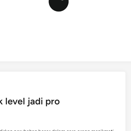
 level jadi pro