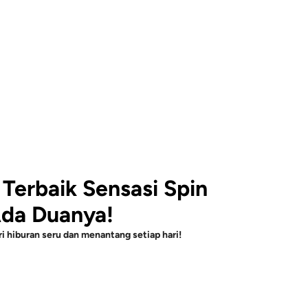
 Terbaik Sensasi Spin
da Duanya!
 hiburan seru dan menantang setiap hari!