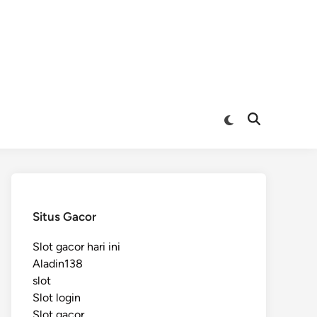
Situs Gacor
Slot gacor hari ini
Aladin138
slot
Slot login
Slot gacor