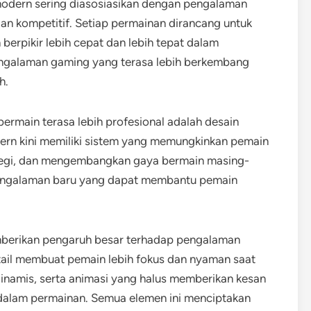
modern sering diasosiasikan dengan pengalaman
an kompetitif. Setiap permainan dirancang untuk
rpikir lebih cepat dan lebih tepat dalam
engalaman gaming yang terasa lebih berkembang
h.
rmain terasa lebih profesional adalah desain
n kini memiliki sistem yang memungkinkan pemain
tegi, dan mengembangkan gaya bermain masing-
pengalaman baru yang dapat membantu pemain
.
mberikan pengaruh besar terhadap pengalaman
etail membuat pemain lebih fokus dan nyaman saat
dinamis, serta animasi yang halus memberikan kesan
alam permainan. Semua elemen ini menciptakan