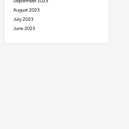
September 2023
August 2023
July 2023
June 2023