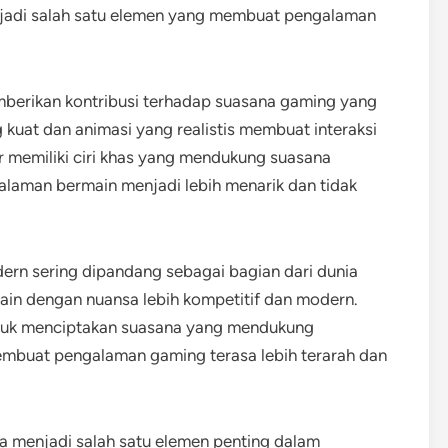
enjadi salah satu elemen yang membuat pengalaman
berikan kontribusi terhadap suasana gaming yang
ng kuat dan animasi yang realistis membuat interaksi
er memiliki ciri khas yang mendukung suasana
alaman bermain menjadi lebih menarik dan tidak
ern sering dipandang sebagai bagian dari dunia
n dengan nuansa lebih kompetitif dan modern.
ntuk menciptakan suasana yang mendukung
buat pengalaman gaming terasa lebih terarah dan
 menjadi salah satu elemen penting dalam