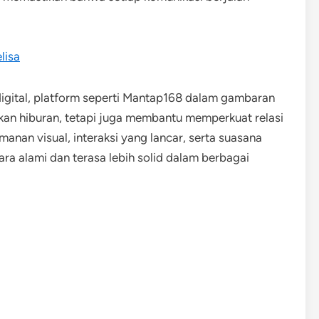
lisa
igital, platform seperti Mantap168 dalam gambaran
kan hiburan, tetapi juga membantu memperkuat relasi
anan visual, interaksi yang lancar, serta suasana
a alami dan terasa lebih solid dalam berbagai