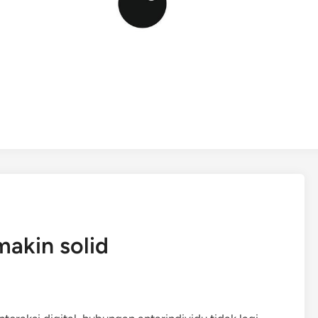
makin solid