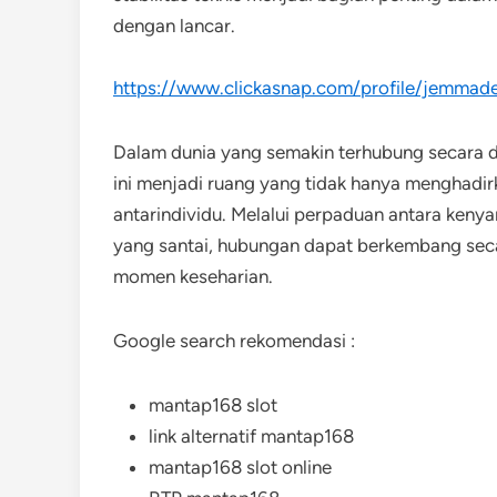
dengan lancar.
https://www.clickasnap.com/profile/jemmade
Dalam dunia yang semakin terhubung secara d
ini menjadi ruang yang tidak hanya menghadir
antarindividu. Melalui perpaduan antara kenyam
yang santai, hubungan dapat berkembang secar
momen keseharian.
Google search rekomendasi :
mantap168 slot
link alternatif mantap168
mantap168 slot online