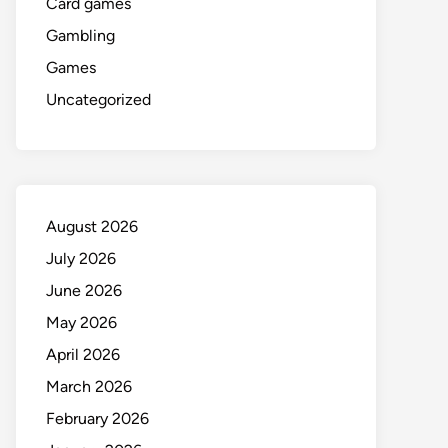
Card games
Gambling
Games
Uncategorized
August 2026
July 2026
June 2026
May 2026
April 2026
March 2026
February 2026