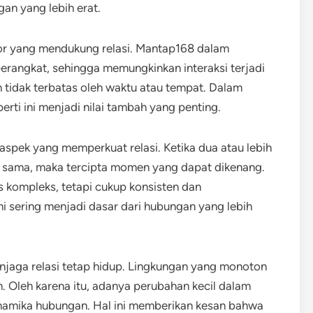
n yang lebih erat.
aktor yang mendukung relasi. Mantap168 dalam
perangkat, sehingga memungkinkan interaksi terjadi
n tidak terbatas oleh waktu atau tempat. Dalam
rti ini menjadi nilai tambah yang penting.
spek yang memperkuat relasi. Ketika dua atau lebih
ng sama, maka tercipta momen yang dapat dikenang.
us kompleks, tetapi cukup konsisten dan
 sering menjadi dasar dari hubungan yang lebih
jaga relasi tetap hidup. Lingkungan yang monoton
 Oleh karena itu, adanya perubahan kecil dalam
namika hubungan. Hal ini memberikan kesan bahwa