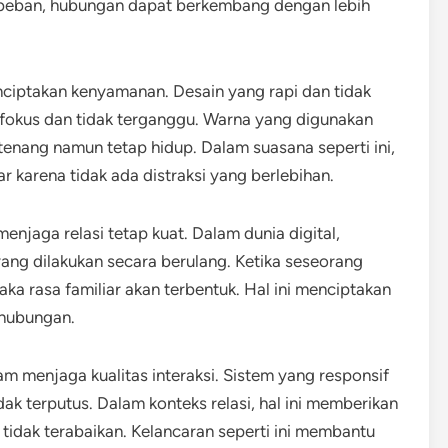
a beban, hubungan dapat berkembang dengan lebih
nciptakan kenyamanan. Desain yang rapi dan tidak
fokus dan tidak terganggu. Warna yang digunakan
enang namun tetap hidup. Dalam suasana seperti ini,
r karena tidak ada distraksi yang berlebihan.
enjaga relasi tetap kuat. Dalam dunia digital,
 yang dilakukan secara berulang. Ketika seseorang
a rasa familiar akan terbentuk. Hal ini menciptakan
 hubungan.
m menjaga kualitas interaksi. Sistem yang responsif
ak terputus. Dalam konteks relasi, hal ini memberikan
n tidak terabaikan. Kelancaran seperti ini membantu