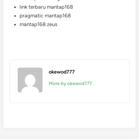
link terbaru mantap168
pragmatic mantap168
mantap168 zeus
okewod777
More by okewod777