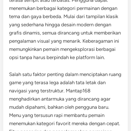
terasa sempit atau terbatas. Pengguna dapat
menemukan berbagai kategori permainan dengan
tema dan gaya berbeda. Mulai dari tampilan klasik
yang sederhana hingga desain modern dengan
grafis dinamis, semua dirancang untuk memberikan
pengalaman visual yang menarik. Keberagaman ini
memungkinkan pemain mengeksplorasi berbagai
opsi tanpa harus berpindah ke platform lain.
Salah satu faktor penting dalam menciptakan ruang
game yang terasa lega adalah tata letak dan
navigasi yang terstruktur. Mantap168
menghadirkan antarmuka yang dirancang agar
mudah dipahami, bahkan oleh pengguna baru.
Menu yang tersusun rapi membantu pemain
menemukan kategori favorit mereka dengan cepat.