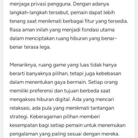
menjaga privasi pengguna. Dengan adanya
langkah-langkah tersebut, pemain dapat lebih
tenang saat menikmati berbagai fitur yang tersedia.
Rasa aman inilah yang menjadi fondasi utama
dalam menciptakan ruang hiburan yang benar-
benar terasa lega.
Menariknya, ruang game yang luas tidak hanya
berarti banyaknya pilihan, tetapi juga kebebasan
dalam menentukan gaya bermain. Setiap orang
memiliki preferensi dan tujuan berbeda saat
mengakses hiburan digital. Ada yang mencari
relaksasi, ada pula yang menikmati tantangan
strategi. Keberagaman pilihan memberi
kesempatan bagi setiap pemain untuk menemukan
pengalaman yang paling sesuai dengan mereka.