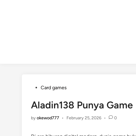
Posted
Card games
in
Aladin138 Punya Game U
by
okewod777
•
February 25, 2026
•
0