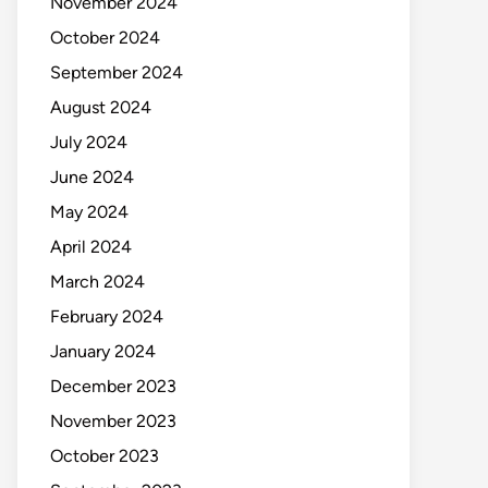
November 2024
October 2024
September 2024
August 2024
July 2024
June 2024
May 2024
April 2024
March 2024
February 2024
January 2024
December 2023
November 2023
October 2023