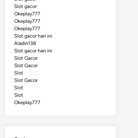
Slot gacor
Okeplay777
Okeplay777
Okeplay777
Slot gacor hari ini
Aladin138
Slot gacor hari ini
Slot Gacor
Slot Gacor
Slot
Slot Gacor
Slot
Slot
Okeplay777