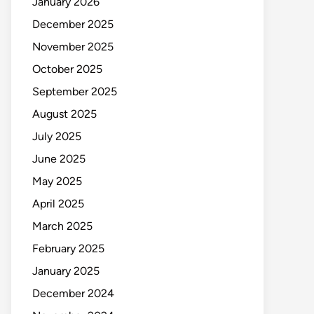
January 2026
December 2025
November 2025
October 2025
September 2025
August 2025
July 2025
June 2025
May 2025
April 2025
March 2025
February 2025
January 2025
December 2024