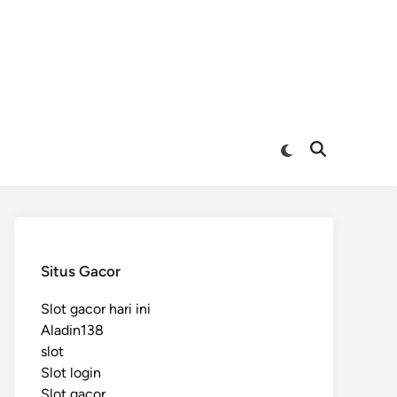
Situs Gacor
Slot gacor hari ini
Aladin138
slot
Slot login
Slot gacor