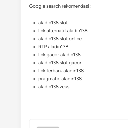
Google search rekomendasi :
aladin138 slot
link alternatif aladin138
aladin138 slot online
RTP aladin138
link gacor aladin138
aladin138 slot gacor
link terbaru aladin138
pragmatic aladin138
aladin138 zeus