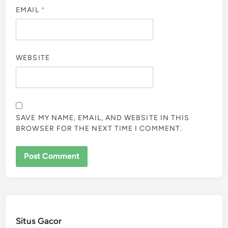
EMAIL
*
WEBSITE
SAVE MY NAME, EMAIL, AND WEBSITE IN THIS
BROWSER FOR THE NEXT TIME I COMMENT.
Situs Gacor