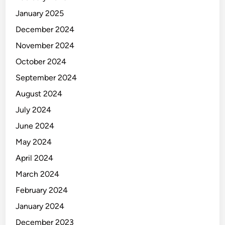
January 2025
December 2024
November 2024
October 2024
September 2024
August 2024
July 2024
June 2024
May 2024
April 2024
March 2024
February 2024
January 2024
December 2023