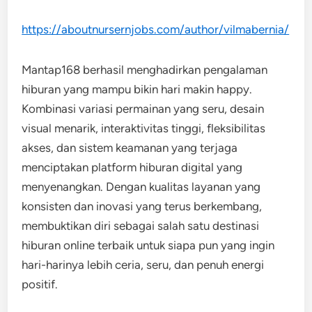
https://aboutnursernjobs.com/author/vilmabernia/
Mantap168 berhasil menghadirkan pengalaman
hiburan yang mampu bikin hari makin happy.
Kombinasi variasi permainan yang seru, desain
visual menarik, interaktivitas tinggi, fleksibilitas
akses, dan sistem keamanan yang terjaga
menciptakan platform hiburan digital yang
menyenangkan. Dengan kualitas layanan yang
konsisten dan inovasi yang terus berkembang,
membuktikan diri sebagai salah satu destinasi
hiburan online terbaik untuk siapa pun yang ingin
hari-harinya lebih ceria, seru, dan penuh energi
positif.