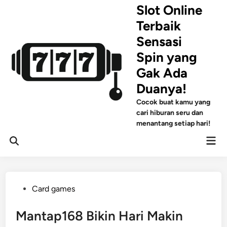
Skip
Slot Online
to
Terbaik
content
Sensasi
Spin yang
Gak Ada
Duanya!
Cocok buat kamu yang
cari hiburan seru dan
menantang setiap hari!
Mai
Men
Posted
Card games
in
Mantap168 Bikin Hari Makin